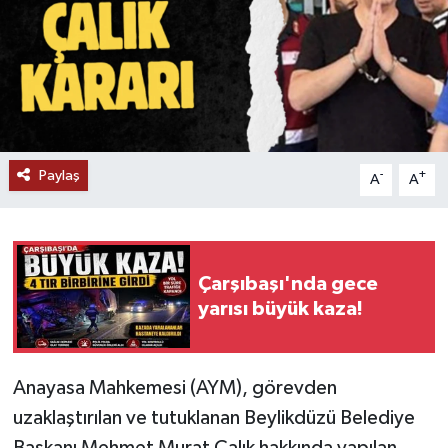
Paylaş
-
+
A
A
Çarşıbaşı'nda gece
yarısı büyük kaza!
Anayasa Mahkemesi (AYM), görevden
uzaklaştırılan ve tutuklanan Beylikdüzü Belediye
Başkanı Mehmet Murat Çalık hakkında yapılan