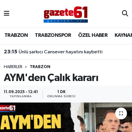
TRABZON
Trabzon Nöbetçi Eczaneler
TRABZON
TRABZONSPOR
ÖZEL HABER
KAYNA
TRABZONSPOR
Trabzon Hava Durumu
23:15
Ünlü şarkıcı Cansever hayatını kaybetti
ÖZEL HABER
Trabzon Namaz Vakitleri
KAYNAR KAZAN
Trabzon Trafik Yoğunluk Haritası
HABERLER
TRABZON
AYM'den Çalık kararı
SİYASET
Süper Lig Puan Durumu ve Fikstür
11.09.2025 - 12:41
1 DK
YAYINLANMA
OKUNMA SÜRESI
GÜNDEM
Tüm Manşetler
Son Dakika Haberleri
Haber Arşivi