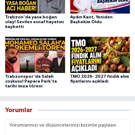
Trabzon'da yasa boğan
Aydın Kant, Yeniden
olay! Sevilen esnaf hayatını
Başhekim Oldu
kaybetti
Trabzonspor'da Salah
TMO 2026- 2027 fındık alım
coşkusu! Papara Park'ta
fiyatlarını açıkladı
tarihi imza töreni
Yorumlar