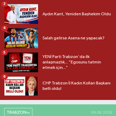
3
Aydın Kant, Yeniden Başhekim Oldu
4
Salah gelirse Asena ne yapacak?
5
YENİ Parti Trabzon'da ilk
anlaşmazlık... "Egosunu tatmin
etmek için..."
6
CHP Trabzon İl Kadın Kolları Başkanı
belli oldu!
TRABZON
09.08.2026