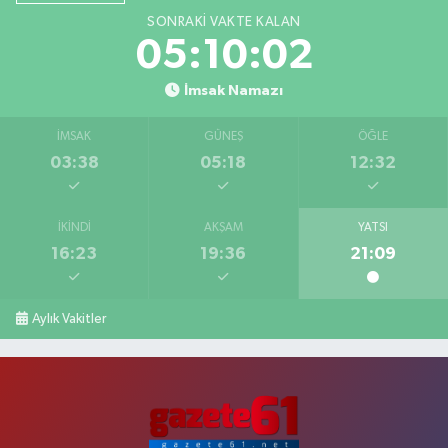
SONRAKI VAKTE KALAN
05:10:02
İmsak Namazı
İMSAK
GÜNEŞ
ÖĞLE
03:38
05:18
12:32
İKINDI
AKŞAM
YATSI
16:23
19:36
21:09
Aylık Vakitler