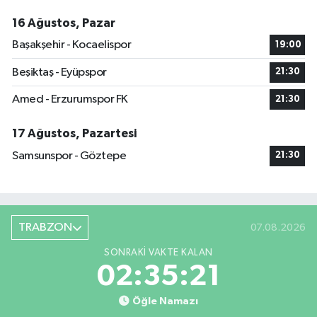
16 Ağustos, Pazar
Başakşehir - Kocaelispor
19:00
Beşiktaş - Eyüpspor
21:30
Amed - Erzurumspor FK
21:30
17 Ağustos, Pazartesi
Samsunspor - Göztepe
21:30
TRABZON
07.08.2026
SONRAKI VAKTE KALAN
02:35:20
Öğle Namazı