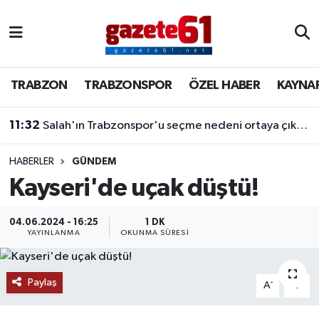
TRABZON
Trabzon Nöbetçi Eczaneler
TRABZON
TRABZONSPOR
ÖZEL HABER
KAYNA
TRABZONSPOR
Trabzon Hava Durumu
11:32
Salah'ın Trabzonspor'u seçme nedeni ortaya çıktı! Dev teklifleri geri çevirdi
ÖZEL HABER
Trabzon Namaz Vakitleri
KAYNAR KAZAN
Trabzon Trafik Yoğunluk Haritası
HABERLER
GÜNDEM
Kayseri'de uçak düştü!
SİYASET
Süper Lig Puan Durumu ve Fikstür
04.06.2024 - 16:25
1 DK
YAYINLANMA
OKUNMA SÜRESI
GÜNDEM
Tüm Manşetler
Son Dakika Haberleri
Paylaş
-
+
A
A
Haber Arşivi