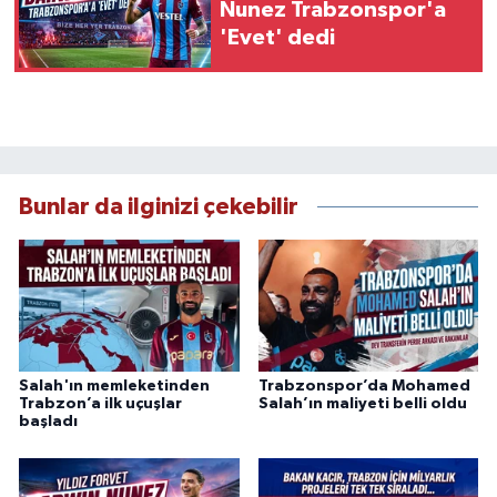
Nunez Trabzonspor'a
'Evet' dedi
Bunlar da ilginizi çekebilir
Salah'ın memleketinden
Trabzonspor’da Mohamed
Trabzon’a ilk uçuşlar
Salah’ın maliyeti belli oldu
başladı