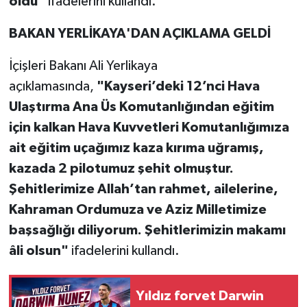
oldu"
ifadelerini kullandı.
BAKAN YERLİKAYA'DAN AÇIKLAMA GELDİ
İçişleri Bakanı Ali Yerlikaya
açıklamasında,
"Kayseri’deki 12’nci Hava
Ulaştırma Ana Üs Komutanlığından eğitim
için kalkan Hava Kuvvetleri Komutanlığımıza
ait eğitim uçağımız kaza kırıma uğramış,
kazada 2 pilotumuz şehit olmuştur.
Şehitlerimize Allah’tan rahmet, ailelerine,
Kahraman Ordumuza ve Aziz Milletimize
başsağlığı dil
iyorum. Şehitlerimizin makamı
âli olsun"
ifadelerini kullandı.
Yıldız forvet Darwin