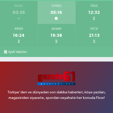
İMSAK
GÜNEŞ
ÖĞLE
03:35
05:16
12:32
İKINDI
AKŞAM
YATSI
16:24
19:38
21:13
Aylık Vakitler
Türkiye'den ve dünyadan son dakika haberleri, köşe yazıları,
magazinden siyasete, spordan seyahate her konuda Flow!