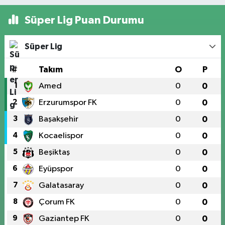
Süper Lig Puan Durumu
Süper Lig
#
Takım
O
P
1
Amed
0
0
2
Erzurumspor FK
0
0
3
Başakşehir
0
0
4
Kocaelispor
0
0
5
Beşiktaş
0
0
6
Eyüpspor
0
0
7
Galatasaray
0
0
8
Çorum FK
0
0
9
Gaziantep FK
0
0