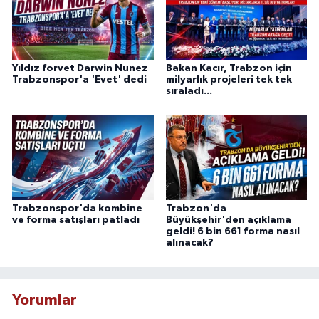
Yıldız forvet Darwin Nunez
Bakan Kacır, Trabzon için
Trabzonspor'a 'Evet' dedi
milyarlık projeleri tek tek
sıraladı...
Trabzonspor'da kombine
Trabzon'da
ve forma satışları patladı
Büyükşehir'den açıklama
geldi! 6 bin 661 forma nasıl
alınacak?
Yorumlar