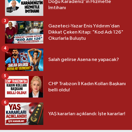
Doğu Karadeniz'in Hizmetle
İmtihanı
3
Gazeteci-Yazar Enis Yıldırım’dan
Dikkat Çeken Kitap: "Kod Adı 126"
Okurlarla Buluştu
4
Salah gelirse Asena ne yapacak?
5
CHP Trabzon İl Kadın Kolları Başkanı
belli oldu!
6
YAŞ kararları açıklandı: İşte kararlar!