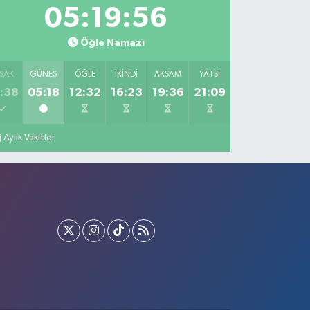
05:19:55
Öğle Namazı
SAK
GÜNEŞ
ÖĞLE
İKINDI
AKŞAM
YATSI
:38
05:18
12:32
16:23
19:36
21:09
Aylık Vakitler