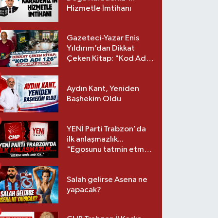
Hizmetle İmtihanı
Gazeteci-Yazar Enis
Yıldırım’dan Dikkat
Çeken Kitap: "Kod Adı
126" Okurlarla Buluştu
Aydın Kant, Yeniden
Başhekim Oldu
YENİ Parti Trabzon'da
ilk anlaşmazlık...
"Egosunu tatmin etmek
için..."
Salah gelirse Asena ne
yapacak?