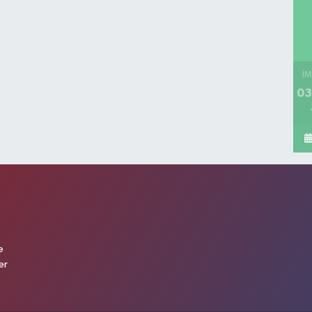
İM
03
e
er