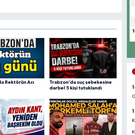
1
a Rektörün Acı
Trabzon’da suç şebekesine
1
darbe! 5 kişi tutuklandı
G
1
K
K