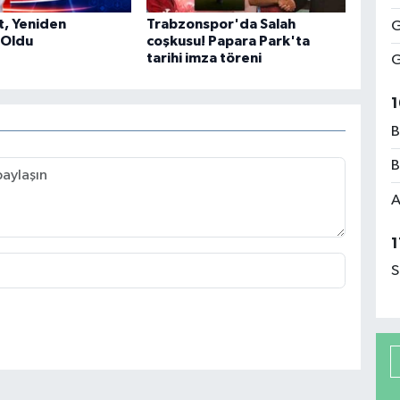
t, Yeniden
Trabzonspor'da Salah
G
 Oldu
coşkusu! Papara Park'ta
tarihi imza töreni
G
1
B
B
A
1
S