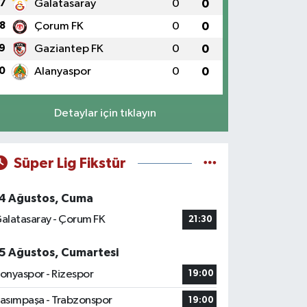
7
Galatasaray
0
0
8
Çorum FK
0
0
9
Gaziantep FK
0
0
0
Alanyaspor
0
0
Detaylar için tıklayın
Süper Lig Fikstür
4 Ağustos, Cuma
alatasaray - Çorum FK
21:30
5 Ağustos, Cumartesi
onyaspor - Rizespor
19:00
asımpaşa - Trabzonspor
19:00