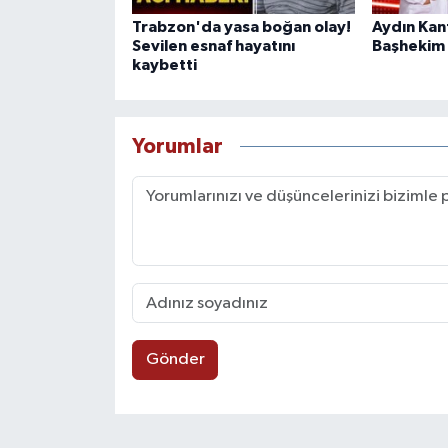
Trabzon'da yasa boğan olay!
Aydın Kan
Sevilen esnaf hayatını
Başhekim
kaybetti
Yorumlar
Gönder