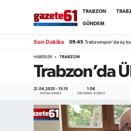
TRABZON
TRAB
TRABZON
Trabzon Nöbetçi Eczaneler
GÜNDEM
TRABZONSPOR
Trabzon Hava Durumu
Son Dakika
09:45
Trabzonspor’da üç kulv
ÖZEL HABER
Trabzon Namaz Vakitleri
HABERLER
TRABZON
Trabzon’da Ü
KAYNAR KAZAN
Trabzon Trafik Yoğunluk Haritası
SİYASET
Süper Lig Puan Durumu ve Fikstür
21.06.2025 - 15:15
1 DK
YAYINLANMA
OKUNMA SÜRESI
GÜNDEM
Tüm Manşetler
Son Dakika Haberleri
Haber Arşivi