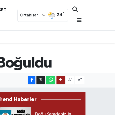
SET
°
24
Ortahisar
 Boğuldu
-
+
A
A
Trend Haberler
Doğu Karadeniz'in