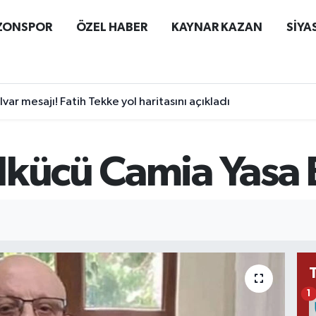
ZONSPOR
ÖZEL HABER
KAYNAR KAZAN
SİYA
ar mesajı! Fatih Tekke yol haritasını açıkladı
lkücü Camia Yasa
1