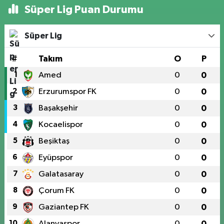
Süper Lig Puan Durumu
Süper Lig
#
Takım
O
P
1
Amed
0
0
2
Erzurumspor FK
0
0
3
Başakşehir
0
0
4
Kocaelispor
0
0
5
Beşiktaş
0
0
6
Eyüpspor
0
0
7
Galatasaray
0
0
8
Çorum FK
0
0
9
Gaziantep FK
0
0
10
Alanyaspor
0
0