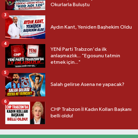
Okurlarla Buluştu
3
Aydın Kant, Yeniden Başhekim Oldu
4
YENİ Parti Trabzon'da ilk
anlaşmazlık... "Egosunu tatmin
etmek için..."
5
Salah gelirse Asena ne yapacak?
6
CHP Trabzon İl Kadın Kolları Başkanı
belli oldu!