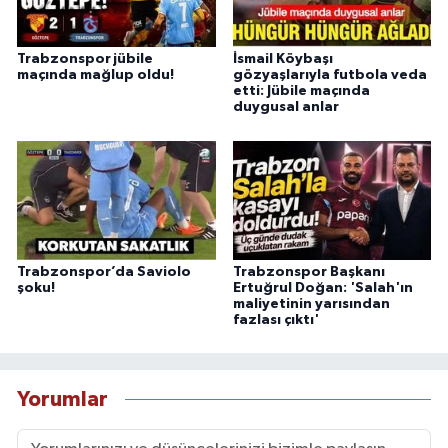
Trabzonspor jübile
İsmail Köybaşı
maçında mağlup oldu!
gözyaşlarıyla futbola veda
etti: Jübile maçında
duygusal anlar
Trabzonspor’da Saviolo
Trabzonspor Başkanı
şoku!
Ertuğrul Doğan: 'Salah'ın
maliyetinin yarısından
fazlası çıktı'
Yorumlar