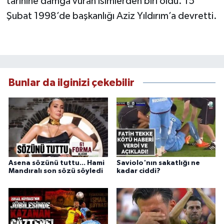
tarihine damga vuran isimlerden biri oldu. 15
Şubat 1998’de başkanlığı Aziz Yıldırım’a devretti.
Bunlar da ilginizi çekebilir
Asena sözünü tuttu... Hami
Saviolo'nın sakatlığı ne
Mandıralı son sözü söyledi
kadar ciddi?