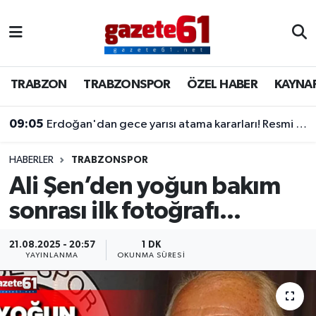
TRABZON
Trabzon Nöbetçi Eczaneler
TRABZON
TRABZONSPOR
ÖZEL HABER
KAYNA
TRABZONSPOR
Trabzon Hava Durumu
09:05
Erdoğan'dan gece yarısı atama kararları! Resmi Gazete'de yayımlandı…
ÖZEL HABER
Trabzon Namaz Vakitleri
KAYNAR KAZAN
Trabzon Trafik Yoğunluk Haritası
HABERLER
TRABZONSPOR
Ali Şen’den yoğun bakım
SİYASET
Süper Lig Puan Durumu ve Fikstür
sonrası ilk fotoğrafı...
GÜNDEM
Tüm Manşetler
21.08.2025 - 20:57
1 DK
YAYINLANMA
OKUNMA SÜRESI
Son Dakika Haberleri
Haber Arşivi