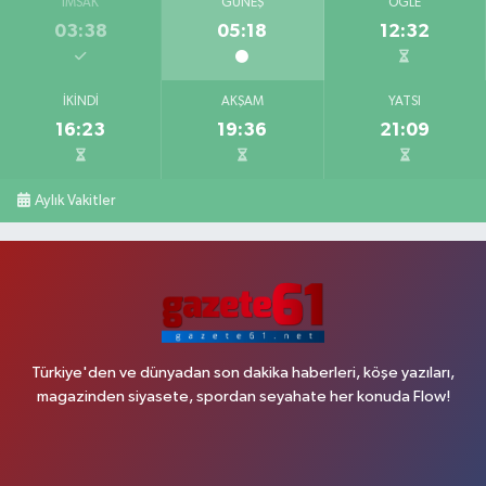
İMSAK
GÜNEŞ
ÖĞLE
03:38
05:18
12:32
İKINDI
AKŞAM
YATSI
16:23
19:36
21:09
Aylık Vakitler
Türkiye'den ve dünyadan son dakika haberleri, köşe yazıları,
magazinden siyasete, spordan seyahate her konuda Flow!