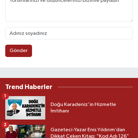
Gönder
Trend Haberler
1
Doğu Karadeniz'in Hizmetle
İmtihanı
2
Gazeteci-Yazar Enis Yıldırım’dan
Dikkat Çeken Kitap: "Kod Adı 126"