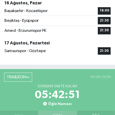
16 Ağustos, Pazar
Başakşehir - Kocaelispor
19:00
Beşiktaş - Eyüpspor
21:30
Amed - Erzurumspor FK
21:30
17 Ağustos, Pazartesi
Samsunspor - Göztepe
21:30
TRABZON
09.08.2026
SONRAKI VAKTE KALAN
05:42:50
Öğle Namazı