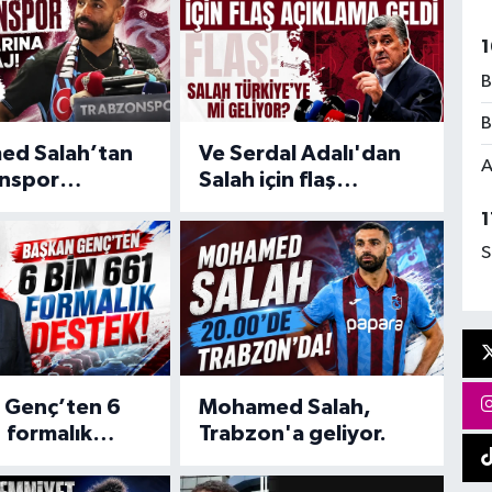
coştu
1
B
B
d Salah’tan
Ve Serdal Adalı'dan
A
nspor
Salah için flaş
rına ilk mesaj!
açıklama geldi
1
elere dökmek
S
 Genç’ten 6
Mohamed Salah,
 formalık
Trabzon'a geliyor.
!