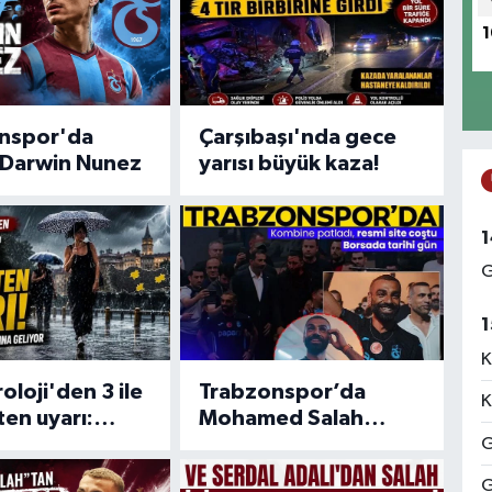
1
nspor'da
Çarşıbaşı'nda gece
 Darwin Nunez
yarısı büyük kaza!
1
G
1
K
loji'den 3 ile
Trabzonspor’da
K
ten uyarı:
Mohamed Salah
k yağış ve
etkisi! Kombine
G
 geliyor
patladı, resmi site
G