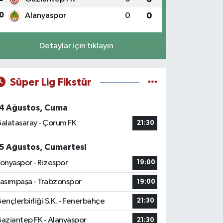
0
Alanyaspor
0
0
Detaylar için tıklayın
Süper Lig Fikstür
4 Ağustos, Cuma
alatasaray - Çorum FK
21:30
5 Ağustos, Cumartesi
onyaspor - Rizespor
19:00
asımpaşa - Trabzonspor
19:00
ençlerbirliği S.K. - Fenerbahçe
21:30
aziantep FK - Alanyaspor
21:30