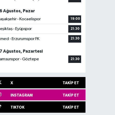
6 Ağustos, Pazar
aşakşehir - Kocaelispor
19:00
eşiktaş - Eyüpspor
21:30
med - Erzurumspor FK
21:30
7 Ağustos, Pazartesi
amsunspor - Göztepe
21:30
X
TAKIP ET
INSTAGRAM
TAKIP ET
TIKTOK
TAKIP ET