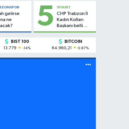
5
BZONSPOR
SİYASET
ah gelirse
CHP Trabzon İl
na ne
Kadın Kolları
acak?
Başkanı belli
oldu!
BIST 100
BITCOIN
13.779
64.960,21
-14
%
0.87
%