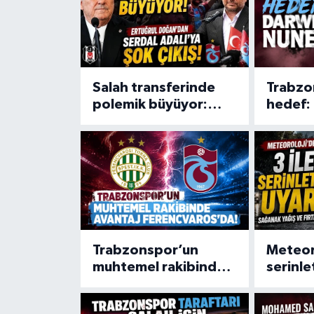
Salah transferinde
Trabzo
polemik büyüyor:
hedef:
Ertuğrul Doğan’dan
Serdal Adalı’ya şok
çıkış!
Trabzonspor’un
Meteoro
muhtemel rakibinde
serinle
avantaj
Sağana
Ferencvaros’da!
fırtına