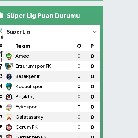
Süper Lig Puan Durumu
Süper Lig
#
Takım
O
P
1
Amed
0
0
2
Erzurumspor FK
0
0
3
Başakşehir
0
0
4
Kocaelispor
0
0
5
Beşiktaş
0
0
6
Eyüpspor
0
0
7
Galatasaray
0
0
8
Çorum FK
0
0
9
Gaziantep FK
0
0