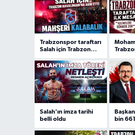
Trabzonspor taraftarı
Mohame
Salah için Trabzon
Trabzo
Havalimanı’na akın
tarafta
etti! Mahşeri
“Kelim
kalabalık
zor”
Salah'ın imza tarihi
Başkan
belli oldu
bin 661
destek