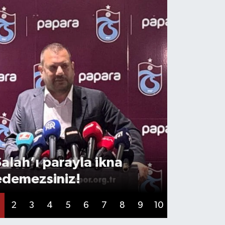
Salah’ı parayla ikna
'Özel a
edemezsiniz!
açıklam
2
3
4
5
6
7
8
9
10