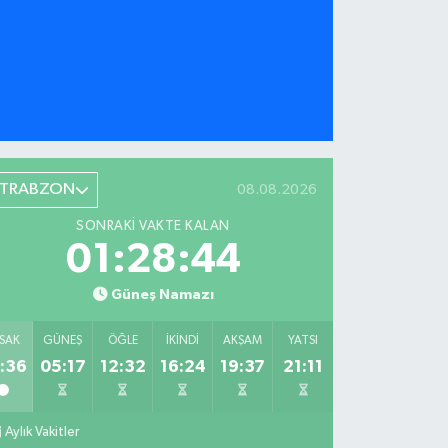
TRABZON
08.08.2026
SONRAKI VAKTE KALAN
01:28:42
Güneş Namazı
SAK
GÜNEŞ
ÖĞLE
İKINDI
AKŞAM
YATSI
:36
05:17
12:32
16:24
19:37
21:11
Aylık Vakitler