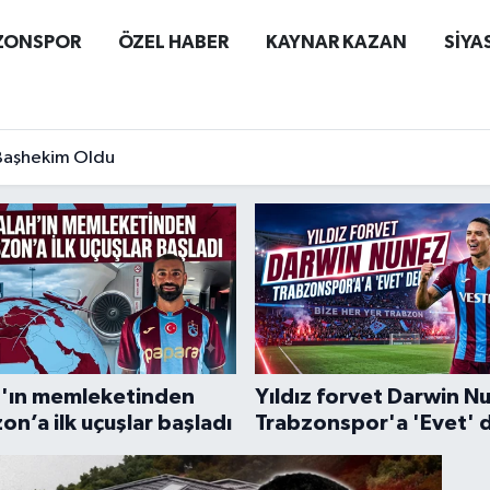
ZONSPOR
ÖZEL HABER
KAYNAR KAZAN
SİYA
 Başhekim Oldu
h'ın memleketinden
Yıldız forvet Darwin N
on’a ilk uçuşlar başladı
Trabzonspor'a 'Evet' 