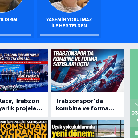
YILDIRIM
YASEMIN YORULMAZ
ILE HER TELDEN
Kacır, Trabzon
Trabzonspor'da
İM
yarlık projeleri
kombine ve forma
03
sıraladı...
satışları patladı