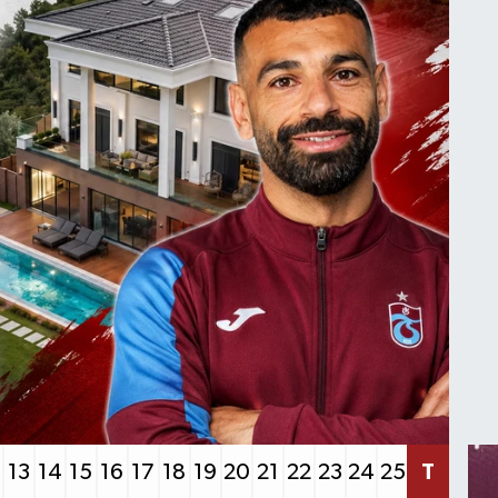
13
14
15
16
17
18
19
20
21
22
23
24
25
T