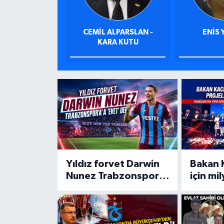
CEMIL ALPARSLAN -
ENIS 
KARA KUTU
Yıldız forvet Darwin
Bakan 
Nunez Trabzonspor'a
için mil
'Evet' dedi
tek tek 