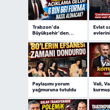
Trabzon'da
Evlat s
Büyükşehir'den
evlerin
açıklama geldi! 6 bin
Banka k
661 forma nasıl
komşud
alınacak?
vurgun
Paylaşımı yorum
Vali, V
yağmuruna tutuldu
kurmuş 
çağrıla