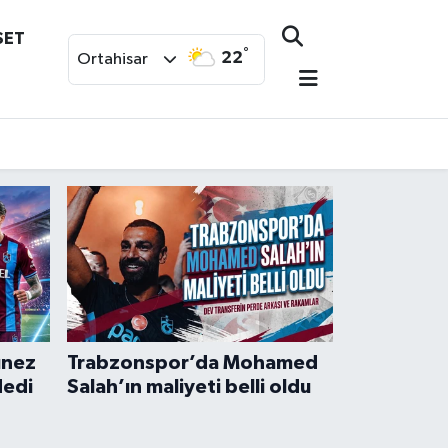
SET
°
22
Ortahisar
unez
Trabzonspor’da Mohamed
dedi
Salah’ın maliyeti belli oldu