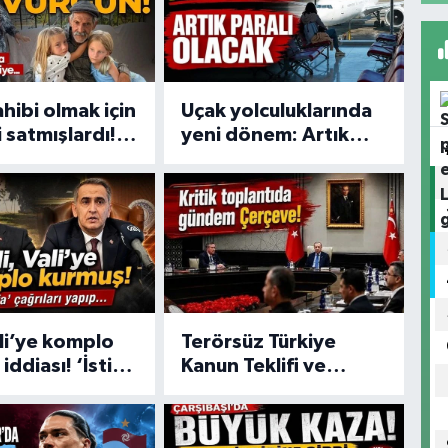
ahibi olmak için
Uçak yolculuklarında
i satmışlardı!
yeni dönem: Artık
artını çalan
paralı olacak
an vicdansız
ali’ye komplo
Terörsüz Türkiye
iddiası! ‘İstifa’
Kanun Teklifi ve
rı yapıp…
bölgesel güvenlik
başlıkları masada