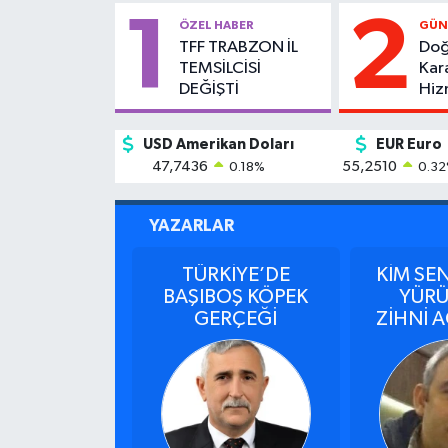
1
2
ÖZEL HABER
GÜN
TFF TRABZON İL
Do
TEMSİLCİSİ
Kar
DEĞİŞTİ
Hiz
İmt
USD Amerikan Doları
EUR Euro
47,7436
55,2510
0.18
%
0.32
YAZARLAR
TÜRKİYE’DE
KİM SE
BAŞIBOŞ KÖPEK
YÜRÜ
GERÇEĞİ
ZİHNİ 