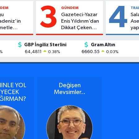
3
4
DEM
GÜNDEM
TRA
ğu
Gazeteci-Yazar
Sal
adeniz'in
Enis Yıldırım’dan
Ase
metle
Dikkat Çeken
yap
ihanı
Kitap: "Kod Adı
126" Okurlarla
GBP İngiliz Sterlini
Gram Altın
Buluştu
64,4811
6660.55
%
0.38
%
0.03
%
NİNLE YOL
Değişen
YECEK
Mevsimler..
AĞIRMAN?