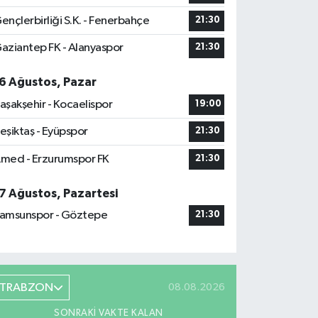
ençlerbirliği S.K. - Fenerbahçe
21:30
aziantep FK - Alanyaspor
21:30
6 Ağustos, Pazar
aşakşehir - Kocaelispor
19:00
eşiktaş - Eyüpspor
21:30
med - Erzurumspor FK
21:30
7 Ağustos, Pazartesi
amsunspor - Göztepe
21:30
TRABZON
08.08.2026
SONRAKI VAKTE KALAN