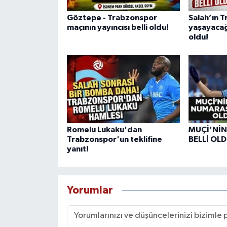
Göztepe - Trabzonspor
Salah’ın 
maçının yayıncısı belli oldu!
yaşayacağı 
oldu!
Romelu Lukaku'dan
MUÇİ'Nİ
Trabzonspor'un teklifine
BELLİ OL
yanıt!
Yorumlar