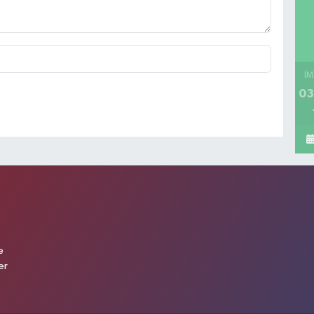
İM
03
e
er