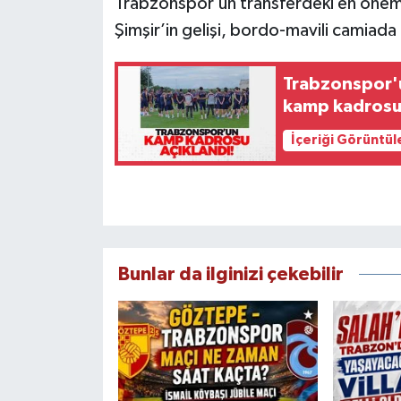
Trabzonspor’un transferdeki en önemli
Şimşir’in gelişi, bordo-mavili camiada
Trabzonspor'u
kamp kadrosu 
İçeriği Görüntül
Bunlar da ilginizi çekebilir