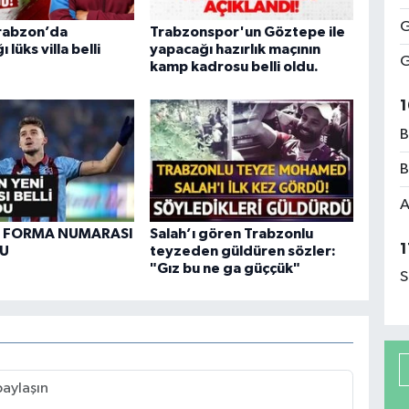
G
Trabzon’da
Trabzonspor'un Göztepe ile
lüks villa belli
yapacağı hazırlık maçının
G
kamp kadrosu belli oldu.
1
B
B
A
N FORMA NUMARASI
Salah’ı gören Trabzonlu
1
DU
teyzeden güldüren sözler:
"Gız bu ne ga güççük"
S