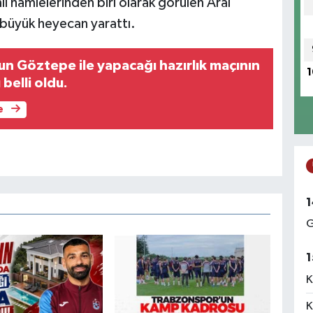
 hamlelerinden biri olarak görülen Aral
 büyük heyecan yarattı.
n Göztepe ile yapacağı hazırlık maçının
1
belli oldu.
e
1
G
1
K
K