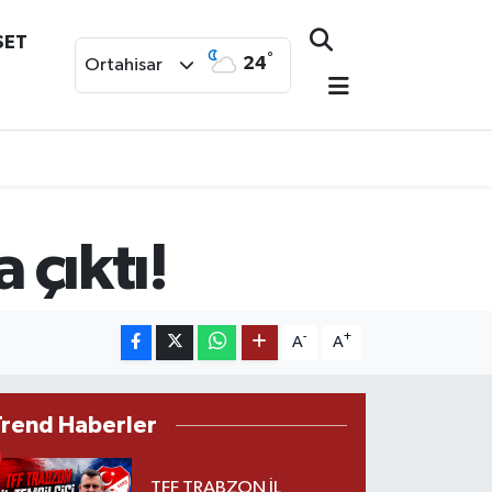
SET
°
24
Ortahisar
 çıktı!
-
+
A
A
Trend Haberler
TFF TRABZON İL