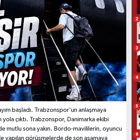
2
3
4
5
 sayım başladı. Trabzonspor'un anlaşmaya
n yola çıktı. Trabzonspor, Danimarka ekibi
'de mutlu sona yakın. Bordo-mavililerin, oyuncu
6
üyle yapılan görüşmelerde de son aşamaya