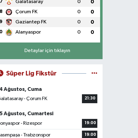
7
Galatasaray
0
0
8
Çorum FK
0
0
9
Gaziantep FK
0
0
0
Alanyaspor
0
0
Detaylar için tıklayın
Süper Lig Fikstür
4 Ağustos, Cuma
alatasaray - Çorum FK
21:30
5 Ağustos, Cumartesi
onyaspor - Rizespor
19:00
asımpaşa - Trabzonspor
19:00