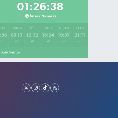
01:26:37
İmsak Namazı
SAK
GÜNEŞ
ÖĞLE
İKINDI
AKŞAM
YATSI
:36
05:17
12:32
16:24
19:37
21:11
Aylık Vakitler