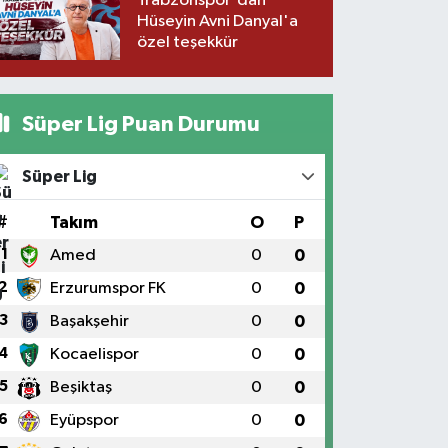
Trabzonspor'dan
Hüseyin Avni Danyal'a
özel teşekkür
Süper Lig Puan Durumu
Süper Lig
#
Takım
O
P
1
Amed
0
0
2
Erzurumspor FK
0
0
3
Başakşehir
0
0
4
Kocaelispor
0
0
5
Beşiktaş
0
0
6
Eyüpspor
0
0