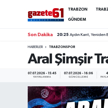
TRABZON
TRAB
TRABZON
Trabzon Nöbetçi Eczaneler
GÜNDEM
TRABZONSPOR
Trabzon Hava Durumu
Son Dakika
20:25
Aydın Kant, Yeniden
ÖZEL HABER
Trabzon Namaz Vakitleri
HABERLER
TRABZONSPOR
Aral Şimşir Tr
KAYNAR KAZAN
Trabzon Trafik Yoğunluk Haritası
SİYASET
Süper Lig Puan Durumu ve Fikstür
07.07.2026 - 15:45
07.07.2026 - 16:06
YAYINLANMA
GÜNCELLEME
PAYL
GÜNDEM
Tüm Manşetler
Son Dakika Haberleri
Haber Arşivi