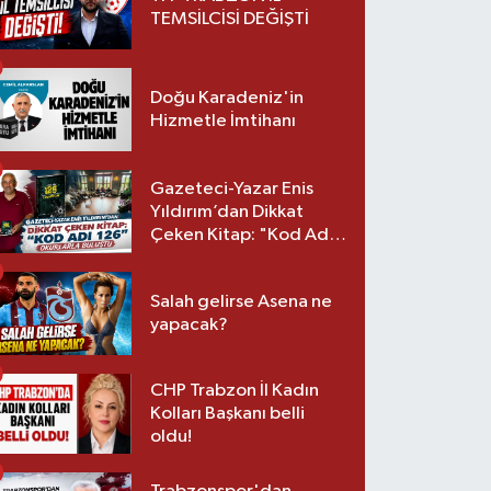
TEMSİLCİSİ DEĞİŞTİ
Doğu Karadeniz'in
Hizmetle İmtihanı
Gazeteci-Yazar Enis
Yıldırım’dan Dikkat
Çeken Kitap: "Kod Adı
126" Okurlarla Buluştu
Salah gelirse Asena ne
yapacak?
CHP Trabzon İl Kadın
Kolları Başkanı belli
oldu!