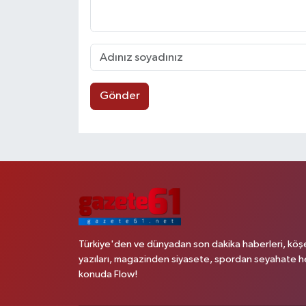
Gönder
Türkiye'den ve dünyadan son dakika haberleri, köş
yazıları, magazinden siyasete, spordan seyahate h
konuda Flow!