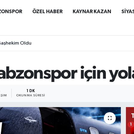
ZONSPOR
ÖZEL HABER
KAYNAR KAZAN
SİYA
 Başhekim Oldu
abzonspor için yola
4
1 DK
AŞIM
OKUNMA SÜRESI
1