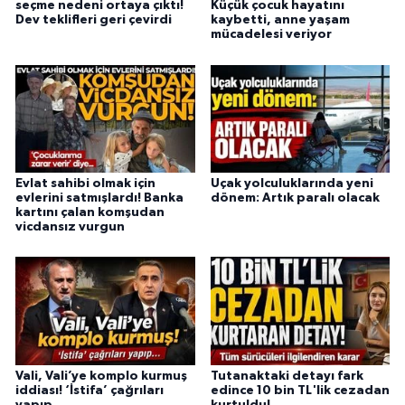
seçme nedeni ortaya çıktı!
Küçük çocuk hayatını
Dev teklifleri geri çevirdi
kaybetti, anne yaşam
mücadelesi veriyor
Evlat sahibi olmak için
Uçak yolculuklarında yeni
evlerini satmışlardı! Banka
dönem: Artık paralı olacak
kartını çalan komşudan
vicdansız vurgun
Vali, Vali’ye komplo kurmuş
Tutanaktaki detayı fark
iddiası! ‘İstifa’ çağrıları
edince 10 bin TL'lik cezadan
yapıp…
kurtuldu!