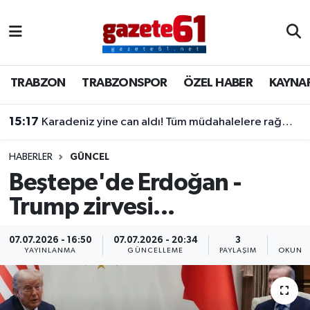
TRABZON
Trabzon Nöbetçi Eczaneler
TRABZON
TRABZONSPOR
ÖZEL HABER
KAYNA
TRABZONSPOR
Trabzon Hava Durumu
15:17
Karadeniz yine can aldı! Tüm müdahalelere rağmen kurtarılamadı
ÖZEL HABER
Trabzon Namaz Vakitleri
KAYNAR KAZAN
Trabzon Trafik Yoğunluk Haritası
HABERLER
GÜNCEL
Beştepe'de Erdoğan -
SİYASET
Süper Lig Puan Durumu ve Fikstür
Trump zirvesi...
GÜNDEM
Tüm Manşetler
07.07.2026 - 16:50
07.07.2026 - 20:34
3
4
YAYINLANMA
GÜNCELLEME
PAYLAŞIM
OKUNMA
Son Dakika Haberleri
Haber Arşivi