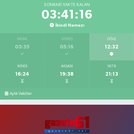
SONRAKI VAKTE KALAN
03:41:15
İkindi Namazı
İMSAK
GÜNEŞ
ÖĞLE
03:35
05:16
12:32
İKINDI
AKŞAM
YATSI
16:24
19:38
21:13
Aylık Vakitler