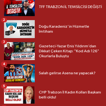
TFF TRABZON İL TEMSİLCİSİ DEĞİŞTİ
2
Doğu Karadeniz'in Hizmetle
İmtihanı
3
Gazeteci-Yazar Enis Yıldırım’dan
Dikkat Çeken Kitap: "Kod Adı 126"
Okurlarla Buluştu
4
Salah gelirse Asena ne yapacak?
5
CHP Trabzon İl Kadın Kolları Başkanı
belli oldu!