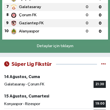
7
Galatasaray
0
0
8
Çorum FK
0
0
9
Gaziantep FK
0
0
10
Alanyaspor
0
0
Detaylar için tıklayın
Süper Lig Fikstür
14 Ağustos, Cuma
Galatasaray - Çorum FK
21:30
15 Ağustos, Cumartesi
Konyaspor - Rizespor
19:00