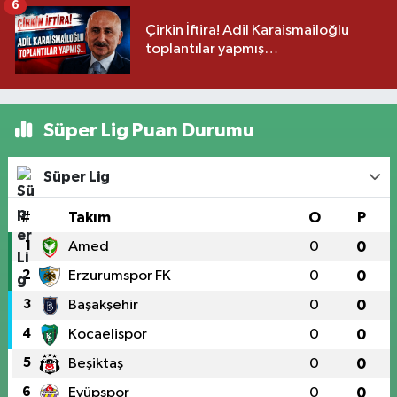
6
Çirkin İftira! Adil Karaismailoğlu
toplantılar yapmış…
Süper Lig Puan Durumu
Süper Lig
#
Takım
O
P
1
Amed
0
0
2
Erzurumspor FK
0
0
3
Başakşehir
0
0
4
Kocaelispor
0
0
5
Beşiktaş
0
0
6
Eyüpspor
0
0