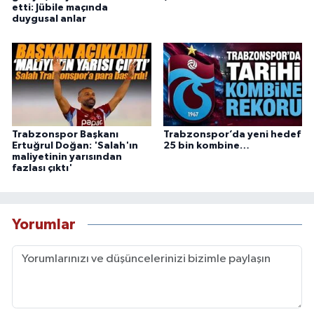
etti: Jübile maçında
duygusal anlar
Trabzonspor Başkanı
Trabzonspor’da yeni hedef
Ertuğrul Doğan: 'Salah'ın
25 bin kombine…
maliyetinin yarısından
fazlası çıktı'
Yorumlar