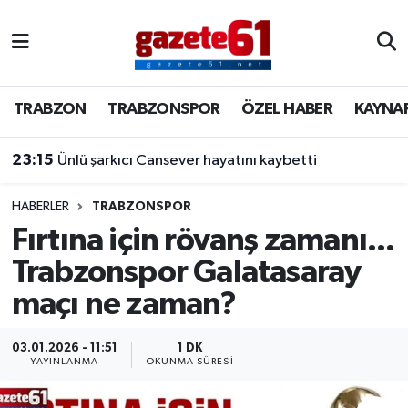
TRABZON
Trabzon Nöbetçi Eczaneler
TRABZON
TRABZONSPOR
ÖZEL HABER
KAYNA
TRABZONSPOR
Trabzon Hava Durumu
23:15
Ünlü şarkıcı Cansever hayatını kaybetti
ÖZEL HABER
Trabzon Namaz Vakitleri
KAYNAR KAZAN
Trabzon Trafik Yoğunluk Haritası
HABERLER
TRABZONSPOR
Fırtına için rövanş zamanı...
SİYASET
Süper Lig Puan Durumu ve Fikstür
Trabzonspor Galatasaray
maçı ne zaman?
GÜNDEM
Tüm Manşetler
Son Dakika Haberleri
03.01.2026 - 11:51
1 DK
YAYINLANMA
OKUNMA SÜRESI
Haber Arşivi