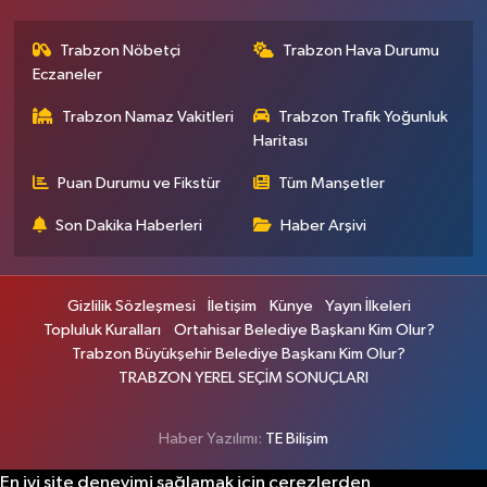
Trabzon Nöbetçi
Trabzon Hava Durumu
Eczaneler
Trabzon Namaz Vakitleri
Trabzon Trafik Yoğunluk
Haritası
Puan Durumu ve Fikstür
Tüm Manşetler
Son Dakika Haberleri
Haber Arşivi
Gizlilik Sözleşmesi
İletişim
Künye
Yayın İlkeleri
Topluluk Kuralları
Ortahisar Belediye Başkanı Kim Olur?
Trabzon Büyükşehir Belediye Başkanı Kim Olur?
TRABZON YEREL SEÇİM SONUÇLARI
Haber Yazılımı:
TE Bilişim
En iyi site deneyimi sağlamak için çerezlerden