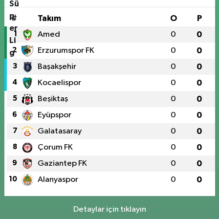
#
Takım
O
P
1
Amed
0
0
2
Erzurumspor FK
0
0
3
Başakşehir
0
0
4
Kocaelispor
0
0
5
Beşiktaş
0
0
6
Eyüpspor
0
0
7
Galatasaray
0
0
8
Çorum FK
0
0
9
Gaziantep FK
0
0
10
Alanyaspor
0
0
Detaylar için tıklayın