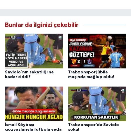
Bunlar da ilginizi çekebilir
Saviolo'nın sakatlığı ne
Trabzonspor jübile
kadar ciddi?
maçında mağlup oldu!
İsmail Köybaşı
Trabzonspor’da Saviolo
gözyaşlarıyla futbola veda
şoku!