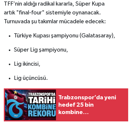
TFF'nin aldığı radikal kararla, Süper Kupa
artık "final-four" sistemiyle oynanacak.
Turnuvada şu takımlar mücadele edecek:
Türkiye Kupası şampiyonu (Galatasaray),
Süper Lig şampiyonu,
Lig ikincisi,
Lig üçüncüsü.
Trabzonspor’da yeni
hedef 25 bin
kombine…