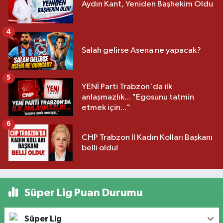
Aydın Kant, Yeniden Başhekim Oldu
4
Salah gelirse Asena ne yapacak?
5
YENİ Parti Trabzon'da ilk
anlaşmazlık... "Egosunu tatmin
etmek için..."
6
CHP Trabzon İl Kadın Kolları Başkanı
belli oldu!
Süper Lig Puan Durumu
Süper Lig