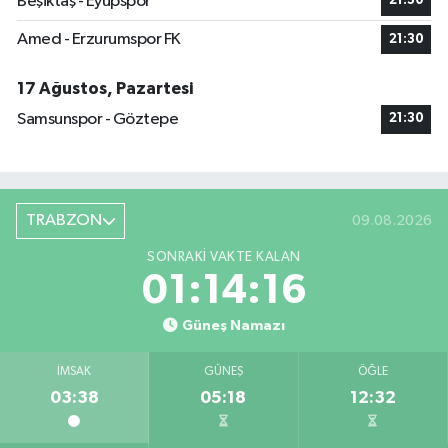
Beşiktaş - Eyüpspor
21:30
Amed - Erzurumspor FK
21:30
17 Ağustos, Pazartesi
Samsunspor - Göztepe
21:30
TRABZON
09.08.2026
SONRAKI VAKTE KALAN
01:14:15
Güneş Namazı
İMSAK
GÜNEŞ
ÖĞLE
03:38
05:18
12:32