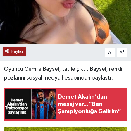
Paylaş
-
+
A
A
Oyuncu Cemre Baysel, tatile çıktı. Baysel, renkli
pozlarını sosyal medya hesabından paylaştı​​​​​.
Demet Akalın’dan
mesaj var...“Ben
Şampiyonluğa Gelirim”