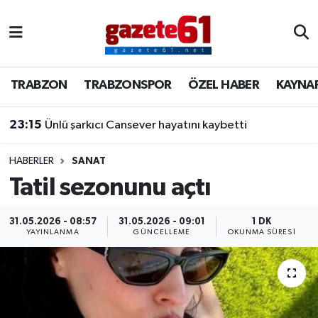
TRABZON
Trabzon Nöbetçi Eczaneler
TRABZON
TRABZONSPOR
ÖZEL HABER
KAYNA
TRABZONSPOR
Trabzon Hava Durumu
23:15
Ünlü şarkıcı Cansever hayatını kaybetti
ÖZEL HABER
Trabzon Namaz Vakitleri
KAYNAR KAZAN
Trabzon Trafik Yoğunluk Haritası
HABERLER
SANAT
Tatil sezonunu açtı
SİYASET
Süper Lig Puan Durumu ve Fikstür
31.05.2026 - 08:57
31.05.2026 - 09:01
1 DK
YAYINLANMA
GÜNCELLEME
OKUNMA SÜRESI
GÜNDEM
Tüm Manşetler
Son Dakika Haberleri
Haber Arşivi