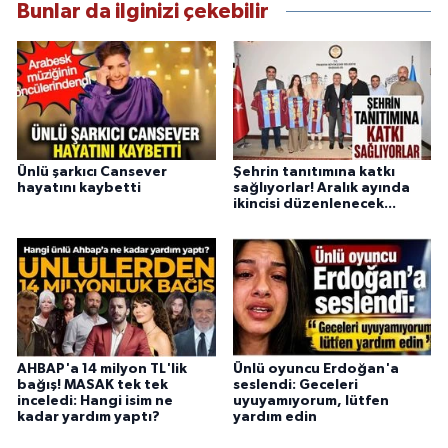
Bunlar da ilginizi çekebilir
Ünlü şarkıcı Cansever
Şehrin tanıtımına katkı
hayatını kaybetti
sağlıyorlar! Aralık ayında
ikincisi düzenlenecek...
AHBAP'a 14 milyon TL'lik
Ünlü oyuncu Erdoğan'a
bağış! MASAK tek tek
seslendi: Geceleri
inceledi: Hangi isim ne
uyuyamıyorum, lütfen
kadar yardım yaptı?
yardım edin