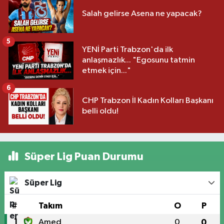
Salah gelirse Asena ne yapacak?
5
YENİ Parti Trabzon'da ilk
anlaşmazlık... "Egosunu tatmin
etmek için..."
6
CHP Trabzon İl Kadın Kolları Başkanı
belli oldu!
Süper Lig Puan Durumu
Süper Lig
#
Takım
O
P
1
Amed
0
0