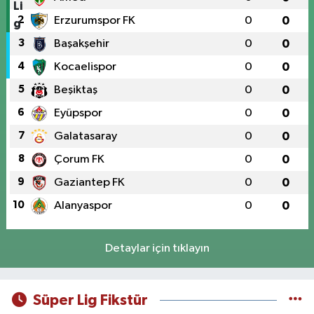
2
Erzurumspor FK
0
0
3
Başakşehir
0
0
4
Kocaelispor
0
0
5
Beşiktaş
0
0
6
Eyüpspor
0
0
7
Galatasaray
0
0
8
Çorum FK
0
0
9
Gaziantep FK
0
0
10
Alanyaspor
0
0
Detaylar için tıklayın
Süper Lig Fikstür