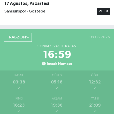
17 Ağustos, Pazartesi
Samsunspor - Göztepe
21:30
TRABZON
09.08.2026
SONRAKI VAKTE KALAN
16:58
İmsak Namazı
İMSAK
GÜNEŞ
ÖĞLE
03:38
05:18
12:32
İKINDI
AKŞAM
YATSI
16:23
19:36
21:09