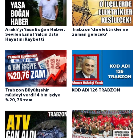
Araklı'yı Yasa Boğan Haber:
Trabzon'da elektrikler ne
Sevilen Esnaf Yalçın Usta
zaman gelecek?
Hayatını Kaybetti
Trabzon Büyükşehir
KOD ADI 126 TRABZON
müjdeyi verdi! 4 bin işçiye
%20,76 zam