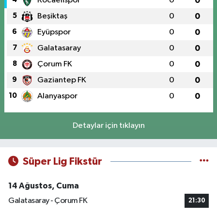
Kocaelispor
0
0
5
Beşiktaş
0
0
6
Eyüpspor
0
0
7
Galatasaray
0
0
8
Çorum FK
0
0
9
Gaziantep FK
0
0
10
Alanyaspor
0
0
Detaylar için tıklayın
Süper Lig Fikstür
14 Ağustos, Cuma
Galatasaray - Çorum FK
21:30