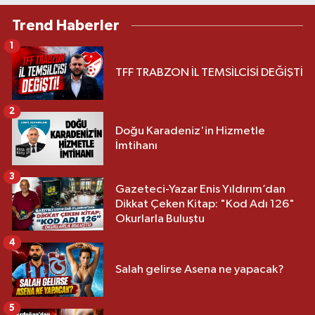
Trend Haberler
1
TFF TRABZON İL TEMSİLCİSİ DEĞİŞTİ
2
Doğu Karadeniz'in Hizmetle
İmtihanı
3
Gazeteci-Yazar Enis Yıldırım’dan
Dikkat Çeken Kitap: "Kod Adı 126"
Okurlarla Buluştu
4
Salah gelirse Asena ne yapacak?
5