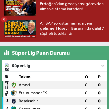
Erdoğan'dan gece yarısı görevden
alma ve atama kararları!
6
AHBAP soruşturmasında yeni
gelişme! Hüseyin Başaran da dahil 7
şüpheli tutuklandı
Süper Lig Puan Durumu
Süper Lig
#
Takım
O
P
1
Amed
0
0
2
Erzurumspor FK
0
0
3
Başakşehir
0
0
4