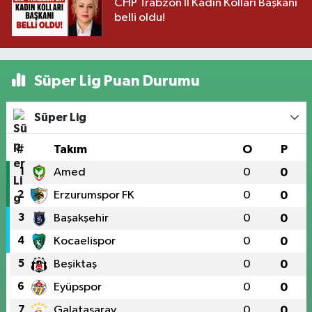
CHP Trabzon İl Kadın Kolları Başkanı
belli oldu!
Süper Lig Puan Durumu
Süper Lig
#
Takım
O
P
1
Amed
0
0
2
Erzurumspor FK
0
0
3
Başakşehir
0
0
4
Kocaelispor
0
0
5
Beşiktaş
0
0
6
Eyüpspor
0
0
7
Galatasaray
0
0