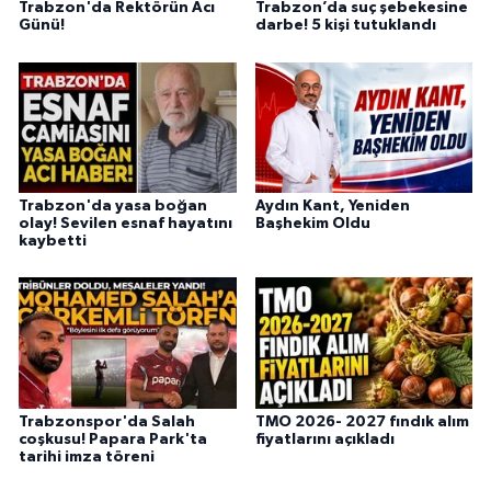
Trabzon'da Rektörün Acı
Trabzon’da suç şebekesine
Günü!
darbe! 5 kişi tutuklandı
Trabzon'da yasa boğan
Aydın Kant, Yeniden
olay! Sevilen esnaf hayatını
Başhekim Oldu
kaybetti
Trabzonspor'da Salah
TMO 2026- 2027 fındık alım
coşkusu! Papara Park'ta
fiyatlarını açıkladı
tarihi imza töreni