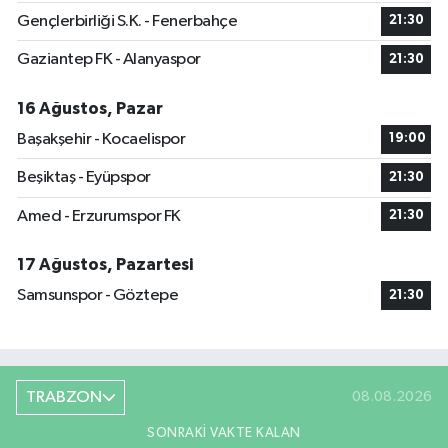
Gençlerbirliği S.K. - Fenerbahçe
21:30
Gaziantep FK - Alanyaspor
21:30
16 Ağustos, Pazar
Başakşehir - Kocaelispor
19:00
Beşiktaş - Eyüpspor
21:30
Amed - Erzurumspor FK
21:30
17 Ağustos, Pazartesi
Samsunspor - Göztepe
21:30
TRABZON
08.08.2026
SONRAKI VAKTE KALAN