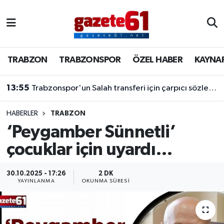
TRABZON
Trabzon Nöbetçi Eczaneler
TRABZON
TRABZONSPOR
ÖZEL HABER
KAYNA
TRABZONSPOR
Trabzon Hava Durumu
13:55
Trabzonspor'un Salah transferi için çarpıcı sözler! "Bu dünyaya bir mesajdır"
ÖZEL HABER
Trabzon Namaz Vakitleri
KAYNAR KAZAN
Trabzon Trafik Yoğunluk Haritası
HABERLER
TRABZON
‘Peygamber Sünnetli’
SİYASET
Süper Lig Puan Durumu ve Fikstür
çocuklar için uyardı…
GÜNDEM
Tüm Manşetler
30.10.2025 - 17:26
2 DK
YAYINLANMA
OKUNMA SÜRESI
Son Dakika Haberleri
Haber Arşivi