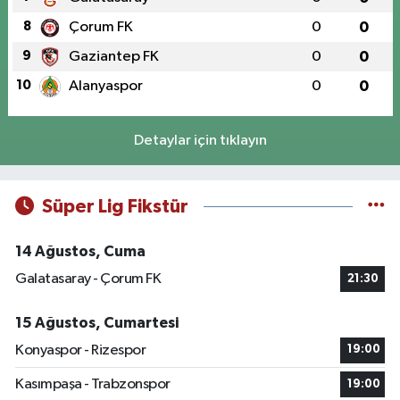
8
Çorum FK
0
0
9
Gaziantep FK
0
0
10
Alanyaspor
0
0
Detaylar için tıklayın
Süper Lig Fikstür
14 Ağustos, Cuma
Galatasaray - Çorum FK
21:30
15 Ağustos, Cumartesi
Konyaspor - Rizespor
19:00
Kasımpaşa - Trabzonspor
19:00