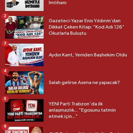
İmtihanı
2
Gazeteci-Yazar Enis Yıldırım’dan
Dikkat Çeken Kitap: "Kod Adı 126"
Okurlarla Buluştu
3
Aydın Kant, Yeniden Başhekim Oldu
4
Salah gelirse Asena ne yapacak?
5
YENİ Parti Trabzon'da ilk
anlaşmazlık... "Egosunu tatmin
etmek için..."
6