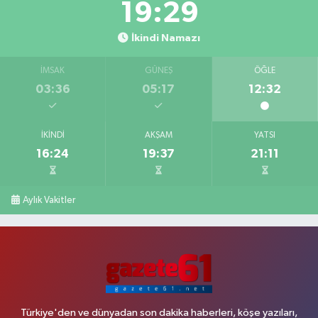
19:28
İkindi Namazı
İMSAK
GÜNEŞ
ÖĞLE
03:36
05:17
12:32
İKINDI
AKŞAM
YATSI
16:24
19:37
21:11
Aylık Vakitler
Türkiye'den ve dünyadan son dakika haberleri, köşe yazıları,