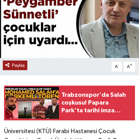
Paylaş
-
+
A
A
Trabzonspor'da Salah
coşkusu! Papara
Park'ta tarihi imza
töreni
Üniversitesi (KTÜ) Farabi Hastanesi Çocuk