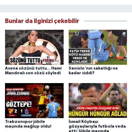
Bunlar da ilginizi çekebilir
Asena sözünü tuttu... Hami
Saviolo'nın sakatlığı ne
Mandıralı son sözü söyledi
kadar ciddi?
Trabzonspor jübile
İsmail Köybaşı
maçında mağlup oldu!
gözyaşlarıyla futbola veda
etti: Jübile maçında