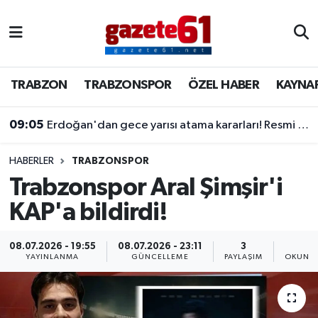
TRABZON
Trabzon Nöbetçi Eczaneler
TRABZON
TRABZONSPOR
ÖZEL HABER
KAYNA
TRABZONSPOR
Trabzon Hava Durumu
09:05
Erdoğan'dan gece yarısı atama kararları! Resmi Gazete'de yayımlandı…
ÖZEL HABER
Trabzon Namaz Vakitleri
KAYNAR KAZAN
Trabzon Trafik Yoğunluk Haritası
HABERLER
TRABZONSPOR
Trabzonspor Aral Şimşir'i
SİYASET
Süper Lig Puan Durumu ve Fikstür
KAP'a bildirdi!
GÜNDEM
Tüm Manşetler
08.07.2026 - 19:55
08.07.2026 - 23:11
3
1
YAYINLANMA
GÜNCELLEME
PAYLAŞIM
OKUNMA
Son Dakika Haberleri
Haber Arşivi