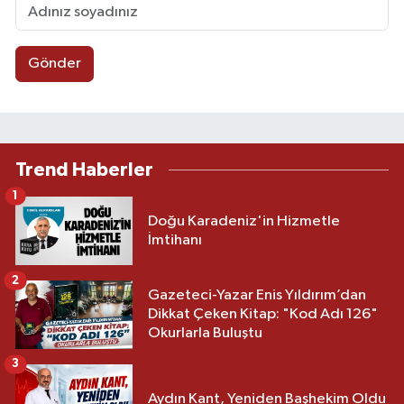
Gönder
Trend Haberler
1
Doğu Karadeniz'in Hizmetle
İmtihanı
2
Gazeteci-Yazar Enis Yıldırım’dan
Dikkat Çeken Kitap: "Kod Adı 126"
Okurlarla Buluştu
3
Aydın Kant, Yeniden Başhekim Oldu