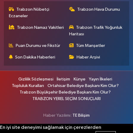
Trabzon Nöbetçi
Trabzon Hava Durumu
Eczaneler
Trabzon Namaz Vakitleri
Trabzon Trafik Yoğunluk
Haritası
Puan Durumu ve Fikstür
Tüm Manşetler
Son Dakika Haberleri
Haber Arşivi
Gizlilik Sözleşmesi
İletişim
Künye
Yayın İlkeleri
Topluluk Kuralları
Ortahisar Belediye Başkanı Kim Olur?
Trabzon Büyükşehir Belediye Başkanı Kim Olur?
TRABZON YEREL SEÇİM SONUÇLARI
Haber Yazılımı:
TE Bilişim
En iyi site deneyimi sağlamak için çerezlerden