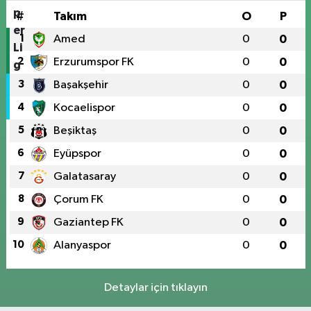
#
Takım
O
P
1
Amed
0
0
2
Erzurumspor FK
0
0
3
Başakşehir
0
0
4
Kocaelispor
0
0
5
Beşiktaş
0
0
6
Eyüpspor
0
0
7
Galatasaray
0
0
8
Çorum FK
0
0
9
Gaziantep FK
0
0
10
Alanyaspor
0
0
Detaylar için tıklayın