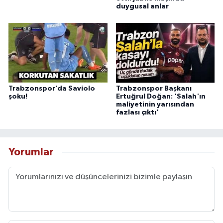
duygusal anlar
Trabzonspor’da Saviolo
Trabzonspor Başkanı
şoku!
Ertuğrul Doğan: 'Salah'ın
maliyetinin yarısından
fazlası çıktı'
Yorumlar