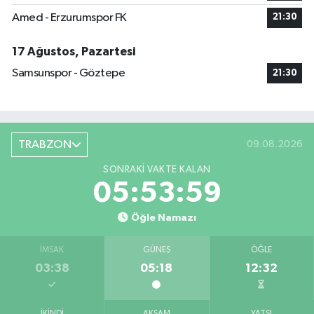
Amed - Erzurumspor FK
21:30
17 Ağustos, Pazartesi
Samsunspor - Göztepe
21:30
TRABZON
09.08.2026
SONRAKI VAKTE KALAN
05:53:58
Öğle Namazı
İMSAK
GÜNEŞ
ÖĞLE
03:38
05:18
12:32