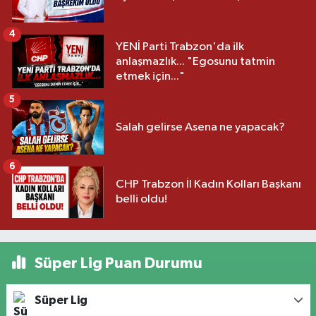
4
YENİ Parti Trabzon'da ilk
anlaşmazlık... "Egosunu tatmin
etmek için..."
5
Salah gelirse Asena ne yapacak?
6
CHP Trabzon İl Kadın Kolları Başkanı
belli oldu!
Süper Lig Puan Durumu
Süper Lig