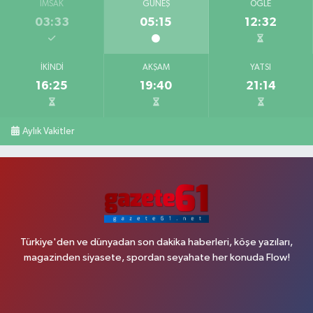
İMSAK
GÜNEŞ
ÖĞLE
03:33
05:15
12:32
İKINDI
AKŞAM
YATSI
16:25
19:40
21:14
Aylık Vakitler
Türkiye'den ve dünyadan son dakika haberleri, köşe yazıları,
magazinden siyasete, spordan seyahate her konuda Flow!