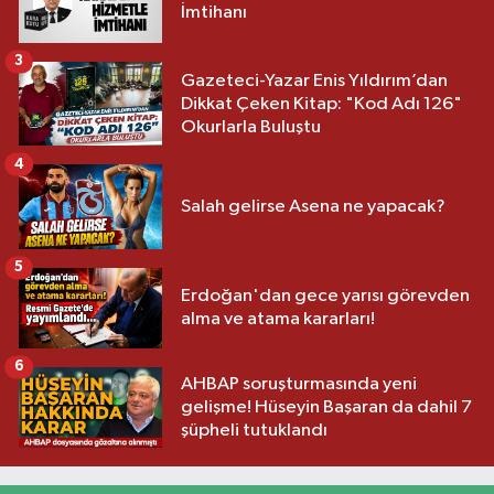
İmtihanı
3
Gazeteci-Yazar Enis Yıldırım’dan
Dikkat Çeken Kitap: "Kod Adı 126"
Okurlarla Buluştu
4
Salah gelirse Asena ne yapacak?
5
Erdoğan'dan gece yarısı görevden
alma ve atama kararları!
6
AHBAP soruşturmasında yeni
gelişme! Hüseyin Başaran da dahil 7
şüpheli tutuklandı