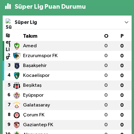
Süper Lig Puan Durumu
Süper Lig
#
Takım
O
P
1
Amed
0
0
2
Erzurumspor FK
0
0
3
Başakşehir
0
0
4
Kocaelispor
0
0
5
Beşiktaş
0
0
6
Eyüpspor
0
0
7
Galatasaray
0
0
8
Çorum FK
0
0
9
Gaziantep FK
0
0