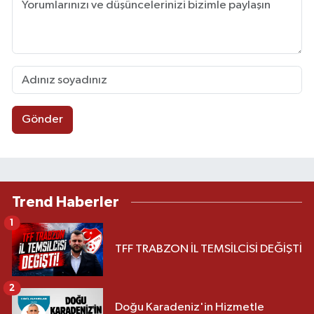
Gönder
Trend Haberler
1
TFF TRABZON İL TEMSİLCİSİ DEĞİŞTİ
2
Doğu Karadeniz'in Hizmetle