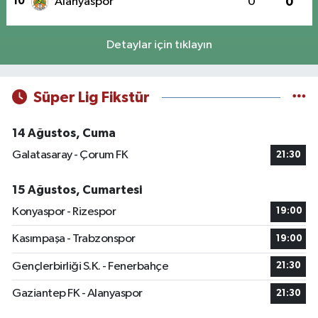
10
Alanyaspor
0
0
Detaylar için tıklayın
Süper Lig Fikstür
14 Ağustos, Cuma
Galatasaray - Çorum FK
21:30
15 Ağustos, Cumartesi
Konyaspor - Rizespor
19:00
Kasımpaşa - Trabzonspor
19:00
Gençlerbirliği S.K. - Fenerbahçe
21:30
Gaziantep FK - Alanyaspor
21:30