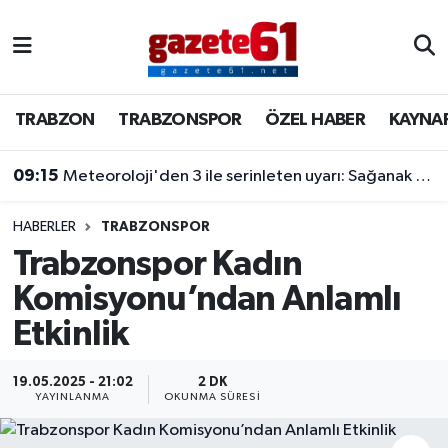
TRABZON
Trabzon Nöbetçi Eczaneler
TRABZON
TRABZONSPOR
ÖZEL HABER
KAYNA
TRABZONSPOR
Trabzon Hava Durumu
09:15
Meteoroloji'den 3 ile serinleten uyarı: Sağanak yağış ve fırtına geliyor
ÖZEL HABER
Trabzon Namaz Vakitleri
KAYNAR KAZAN
Trabzon Trafik Yoğunluk Haritası
HABERLER
TRABZONSPOR
Trabzonspor Kadın
SİYASET
Süper Lig Puan Durumu ve Fikstür
Komisyonu’ndan Anlamlı
Etkinlik
GÜNDEM
Tüm Manşetler
Son Dakika Haberleri
19.05.2025 - 21:02
2 DK
YAYINLANMA
OKUNMA SÜRESI
Haber Arşivi