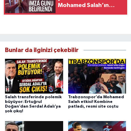
Mohamed Salah’ın
programı!
Bunlar da ilginizi çekebilir
Salah transferinde polemik
Trabzonspor’da Mohamed
büyüyor: Ertuğrul
Salah etkisi! Kombine
Doğan’dan Serdal Adalı’ya
patladı, resmi site coştu
şok çıkış!