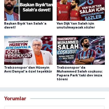
Başkan Bıyık'tan Salah'a
Van Dijk’tan Salah için
davet!
unutulmayacak sözler
Trabzonspor'dan Hüseyin
Trabzonspor'da
Avni Danyal'a özel teşekkür
Muhammed Salah coşkusu:
Papara Park'taki dev imza
töreni
Yorumlar