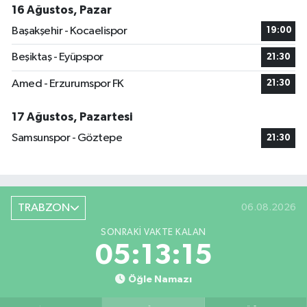
16 Ağustos, Pazar
Başakşehir - Kocaelispor
19:00
Beşiktaş - Eyüpspor
21:30
Amed - Erzurumspor FK
21:30
17 Ağustos, Pazartesi
Samsunspor - Göztepe
21:30
TRABZON
06.08.2026
SONRAKI VAKTE KALAN
05:13:14
Öğle Namazı