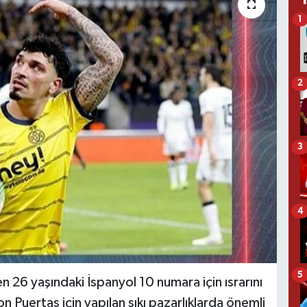
1
2
3
4
5
 26 yaşındaki İspanyol 10 numara için ısrarını
n Puertas için yapılan sıkı pazarlıklarda önemli