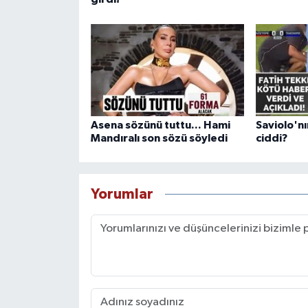
Asena sözünü tuttu... Hami
Saviolo'nı
Mandıralı son sözü söyledi
ciddi?
Yorumlar