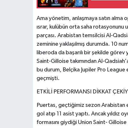
Ama yönetim, anlaşmaya satın alma op
ısrar, kulübün orta saha rotasyonunu 
parçası. Arabistan temsilcisi Al-Qads
zeminine yaklaşılmış durumda. 10 numa
liberoda da başarılı bir şekilde gör
Saint-Gilloise takımından Al-Qadsiah'
bu durum, Belçika Jupiler Pro League eki
geçmişti.
ETKİLİ PERFORMANSI DİKKAT ÇEKİ
Puertas, geçtiğimiz sezon Arabistan 
gol atıp 11 asist yaptı. Ancak yıldız 
formasını giydiği Union Saint- Gilloi