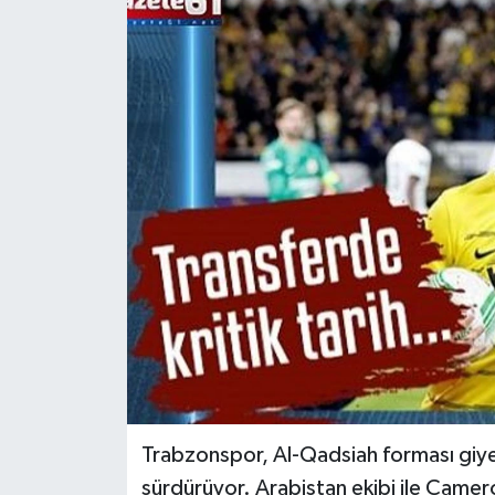
Trabzonspor, Al-Qadsiah forması giyen
sürdürüyor. Arabistan ekibi ile Camero