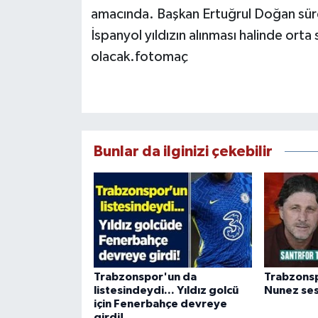
amacında. Başkan Ertuğrul Doğan süre
İspanyol yıldızın alınması halinde orta
olacak.fotomaç
Bunlar da ilginizi çekebilir
Trabzonspor'un da
Trabzons
listesindeydi... Yıldız golcü
Nunez ses
için Fenerbahçe devreye
girdi!