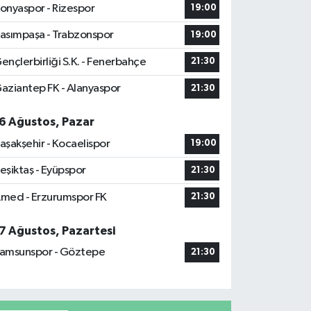
onyaspor - Rizespor
19:00
asımpaşa - Trabzonspor
19:00
ençlerbirliği S.K. - Fenerbahçe
21:30
aziantep FK - Alanyaspor
21:30
6 Ağustos, Pazar
aşakşehir - Kocaelispor
19:00
eşiktaş - Eyüpspor
21:30
med - Erzurumspor FK
21:30
7 Ağustos, Pazartesi
amsunspor - Göztepe
21:30