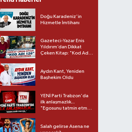
Doğu Karadeniz'in
Hizmetle İmtihanı
Gazeteci-Yazar Enis
Yıldırım’dan Dikkat
Çeken Kitap: "Kod Adı
126" Okurlarla Buluştu
Aydın Kant, Yeniden
Başhekim Oldu
YENİ Parti Trabzon'da
ilk anlaşmazlık...
"Egosunu tatmin etmek
için..."
Salah gelirse Asena ne