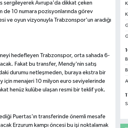
ns sergileyerek Avrupa'da dikkat çeken
K
hem de 10 numara pozisyonlarında görev
K
itesi ve oyun vizyonuyla Trabzonspor'un aradığı
G
G
1
irmeyi hedefleyen Trabzonspor, orta sahada 6-
B
acak. Fakat bu transfer, Mendy'nin satış
B
kımdaki durumu netleşmeden, buraya ekstra bir
 için menajeri 10 milyon euro seviyelerinde
A
akat henüz kulübe ulaşan resmi bir teklif yok.
1
S
tediği Puertas'ın transferinde önemli mesafe
acak Erzurum kampı öncesi bu işi noktalamak