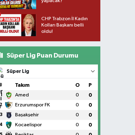
yapacak?
CHP Trabzon İl Kadın
Kolları Başkanı belli
oldu!
Süper Lig Puan Durumu
Süper Lig
#
Takım
O
P
1
Amed
0
0
2
Erzurumspor FK
0
0
3
Başakşehir
0
0
4
Kocaelispor
0
0
5
Beşiktaş
0
0