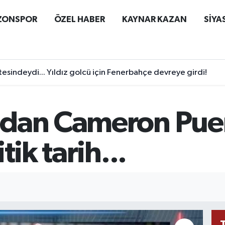
ZONSPOR
ÖZEL HABER
KAYNAR KAZAN
SİYA
esindeydi... Yıldız golcü için Fenerbahçe devreye girdi!
dan Cameron Puer
tik tarih...