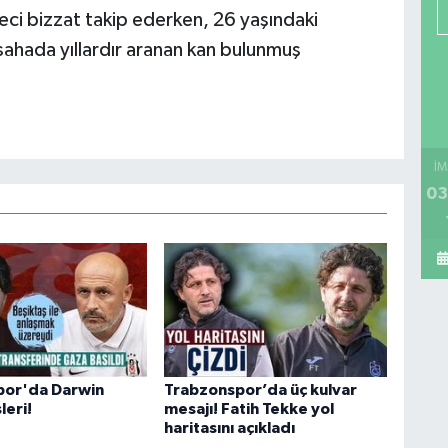
ci bizzat takip ederken, 26 yaşındaki
 sahada yıllardır aranan kan bulunmuş
İM
03
por'da Darwin
Trabzonspor’da üç kulvar
leri!
mesajı! Fatih Tekke yol
haritasını açıkladı