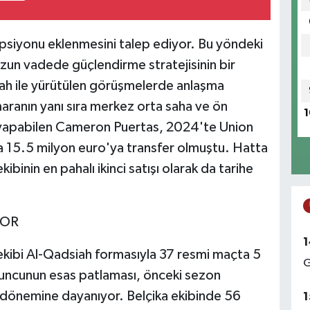
siyonu eklenmesini talep ediyor. Bu yöndeki
uzun vadede güçlendirme stratejisinin bir
iah ile yürütülen görüşmelerde anlaşma
ranın yanı sıra merkez orta saha ve ön
1
ev yapabilen Cameron Puertas, 2024'te Union
a 15.5 milyon euro'ya transfer olmuştu. Hatta
binin en pahalı ikinci satışı olarak da tarihe
YOR
1
ekibi Al-Qadsiah formasıyla 37 resmi maçta 5
G
oyuncunun esas patlaması, önceki sezon
se dönemine dayanıyor. Belçika ekibinde 56
1