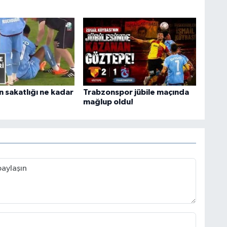
n sakatlığı ne kadar
Trabzonspor jübile maçında
mağlup oldu!