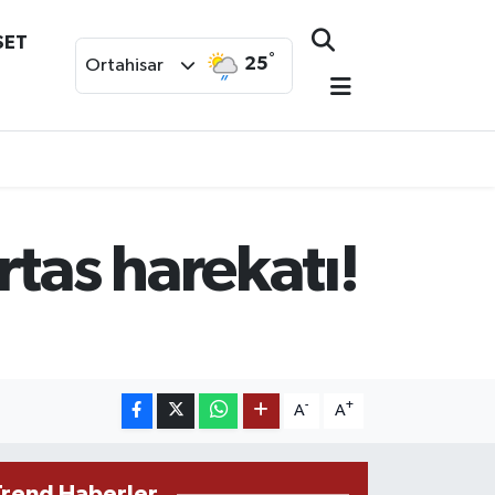
SET
°
25
Ortahisar
tas harekatı!
-
+
A
A
Trend Haberler