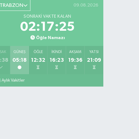
TRABZON
09.08.2026
SONRAKI VAKTE KALAN
02:17:24
Öğle Namazı
SAK
GÜNEŞ
ÖĞLE
İKINDI
AKŞAM
YATSI
:38
05:18
12:32
16:23
19:36
21:09
Aylık Vakitler