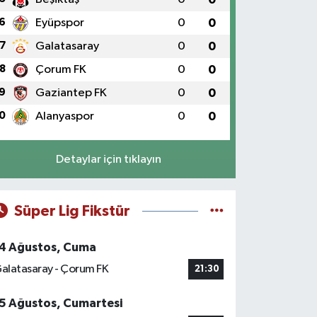
6
Eyüpspor
0
0
7
Galatasaray
0
0
8
Çorum FK
0
0
9
Gaziantep FK
0
0
0
Alanyaspor
0
0
Detaylar için tıklayın
Süper Lig Fikstür
4 Ağustos, Cuma
alatasaray - Çorum FK
21:30
5 Ağustos, Cumartesi