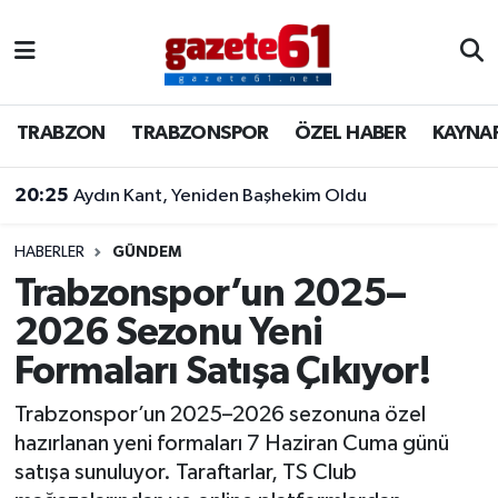
TRABZON
Trabzon Nöbetçi Eczaneler
TRABZON
TRABZONSPOR
ÖZEL HABER
KAYNA
TRABZONSPOR
Trabzon Hava Durumu
20:25
Aydın Kant, Yeniden Başhekim Oldu
ÖZEL HABER
Trabzon Namaz Vakitleri
KAYNAR KAZAN
Trabzon Trafik Yoğunluk Haritası
HABERLER
GÜNDEM
Trabzonspor’un 2025–
SİYASET
Süper Lig Puan Durumu ve Fikstür
2026 Sezonu Yeni
Formaları Satışa Çıkıyor!
GÜNDEM
Tüm Manşetler
Trabzonspor’un 2025–2026 sezonuna özel
Son Dakika Haberleri
hazırlanan yeni formaları 7 Haziran Cuma günü
satışa sunuluyor. Taraftarlar, TS Club
Haber Arşivi