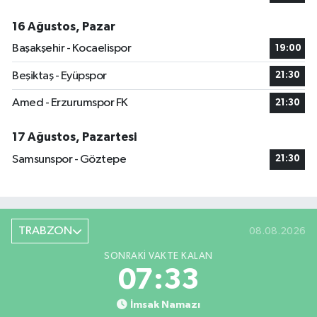
16 Ağustos, Pazar
Başakşehir - Kocaelispor
19:00
Beşiktaş - Eyüpspor
21:30
Amed - Erzurumspor FK
21:30
17 Ağustos, Pazartesi
Samsunspor - Göztepe
21:30
TRABZON
08.08.2026
SONRAKI VAKTE KALAN
07:32
İmsak Namazı