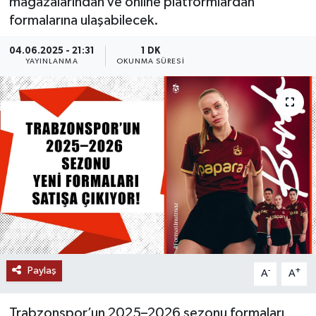
mağazalarından ve online platformlardan
formalarına ulaşabilecek.
04.06.2025 - 21:31
1 DK
YAYINLANMA
OKUNMA SÜRESI
Paylaş
-
+
A
A
Trabzonspor’un 2025–2026 sezonu formaları