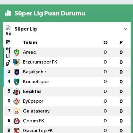
Süper Lig Puan Durumu
Süper Lig
#
Takım
O
P
1
Amed
0
0
2
Erzurumspor FK
0
0
3
Başakşehir
0
0
4
Kocaelispor
0
0
5
Beşiktaş
0
0
6
Eyüpspor
0
0
7
Galatasaray
0
0
8
Çorum FK
0
0
9
Gaziantep FK
0
0