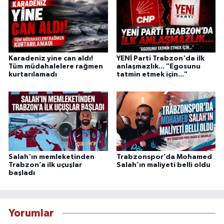
Karadeniz yine can aldı!
YENİ Parti Trabzon'da ilk
Tüm müdahalelere rağmen
anlaşmazlık... "Egosunu
kurtarılamadı
tatmin etmek için..."
Salah'ın memleketinden
Trabzonspor’da Mohamed
Trabzon’a ilk uçuşlar
Salah’ın maliyeti belli oldu
başladı
Yorumlar