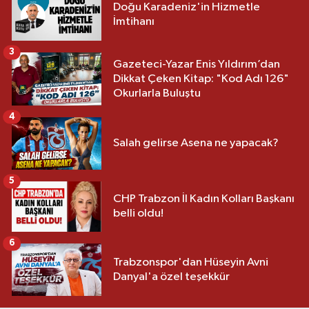
Doğu Karadeniz'in Hizmetle
İmtihanı
3
Gazeteci-Yazar Enis Yıldırım’dan
Dikkat Çeken Kitap: "Kod Adı 126"
Okurlarla Buluştu
4
Salah gelirse Asena ne yapacak?
5
CHP Trabzon İl Kadın Kolları Başkanı
belli oldu!
6
Trabzonspor'dan Hüseyin Avni
Danyal'a özel teşekkür