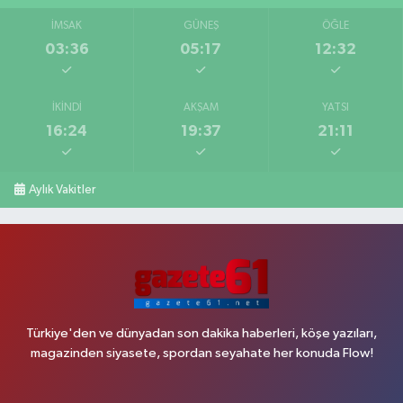
İMSAK
GÜNEŞ
ÖĞLE
03:36
05:17
12:32
İKINDI
AKŞAM
YATSI
16:24
19:37
21:11
Aylık Vakitler
Türkiye'den ve dünyadan son dakika haberleri, köşe yazıları,
magazinden siyasete, spordan seyahate her konuda Flow!