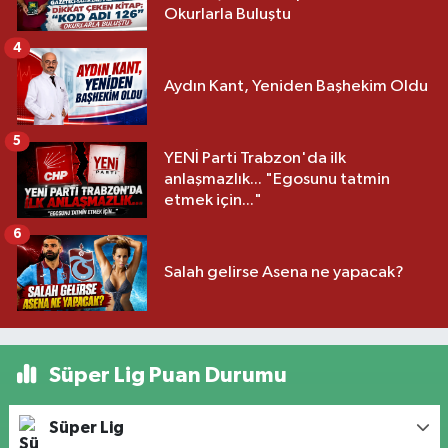
Okurlarla Buluştu
4
Aydın Kant, Yeniden Başhekim Oldu
5
YENİ Parti Trabzon'da ilk
anlaşmazlık... "Egosunu tatmin
etmek için..."
6
Salah gelirse Asena ne yapacak?
Süper Lig Puan Durumu
Süper Lig