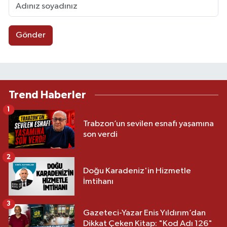
Gönder
Trend Haberler
1
Trabzon’un sevilen esnafı yaşamına
son verdi
2
Doğu Karadeniz'in Hizmetle
İmtihanı
3
Gazeteci-Yazar Enis Yıldırım’dan
Dikkat Çeken Kitap: "Kod Adı 126"