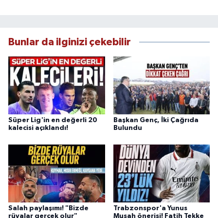
Bunlar da ilginizi çekebilir
Süper Lig'in en değerli 20
Başkan Genç, İki Çağrıda
kalecisi açıklandı!
Bulundu
Salah paylaşımı! "Bizde
Trabzonspor'a Yunus
rüyalar gerçek olur"
Musah önerisi! Fatih Tekke