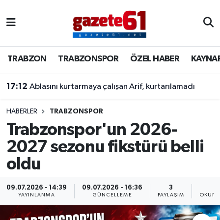
TRABZON
Trabzon Nöbetçi Eczaneler
TRABZON
TRABZONSPOR
ÖZEL HABER
KAYNA
TRABZONSPOR
Trabzon Hava Durumu
17:12
Ablasını kurtarmaya çalışan Arif, kurtarılamadı
ÖZEL HABER
Trabzon Namaz Vakitleri
KAYNAR KAZAN
Trabzon Trafik Yoğunluk Haritası
HABERLER
TRABZONSPOR
Trabzonspor'un 2026-
SİYASET
Süper Lig Puan Durumu ve Fikstür
2027 sezonu fikstürü belli
oldu
GÜNDEM
Tüm Manşetler
Son Dakika Haberleri
09.07.2026 - 14:39
09.07.2026 - 16:36
3
1
YAYINLANMA
GÜNCELLEME
PAYLAŞIM
OKUNM
Haber Arşivi