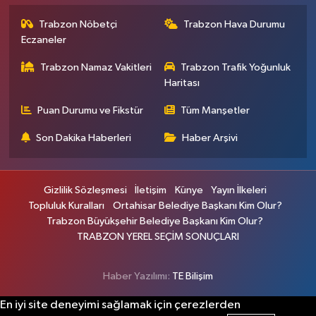
Trabzon Nöbetçi
Trabzon Hava Durumu
Eczaneler
Trabzon Namaz Vakitleri
Trabzon Trafik Yoğunluk
Haritası
Puan Durumu ve Fikstür
Tüm Manşetler
Son Dakika Haberleri
Haber Arşivi
Gizlilik Sözleşmesi
İletişim
Künye
Yayın İlkeleri
Topluluk Kuralları
Ortahisar Belediye Başkanı Kim Olur?
Trabzon Büyükşehir Belediye Başkanı Kim Olur?
TRABZON YEREL SEÇİM SONUÇLARI
Haber Yazılımı:
TE Bilişim
En iyi site deneyimi sağlamak için çerezlerden