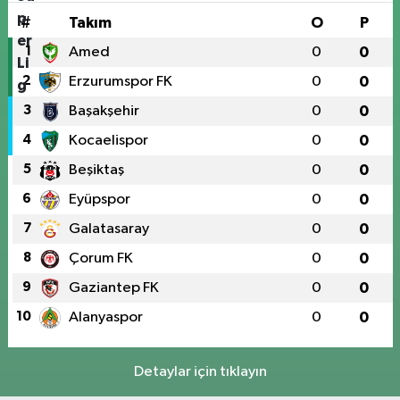
#
Takım
O
P
1
Amed
0
0
2
Erzurumspor FK
0
0
3
Başakşehir
0
0
4
Kocaelispor
0
0
5
Beşiktaş
0
0
6
Eyüpspor
0
0
7
Galatasaray
0
0
8
Çorum FK
0
0
9
Gaziantep FK
0
0
10
Alanyaspor
0
0
Detaylar için tıklayın