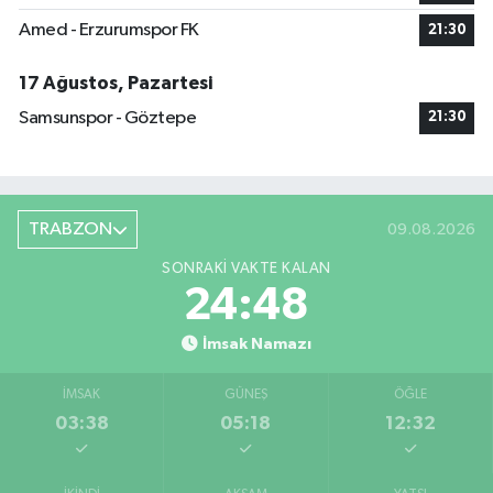
Amed - Erzurumspor FK
21:30
17 Ağustos, Pazartesi
Samsunspor - Göztepe
21:30
TRABZON
09.08.2026
SONRAKI VAKTE KALAN
24:47
İmsak Namazı
İMSAK
GÜNEŞ
ÖĞLE
03:38
05:18
12:32