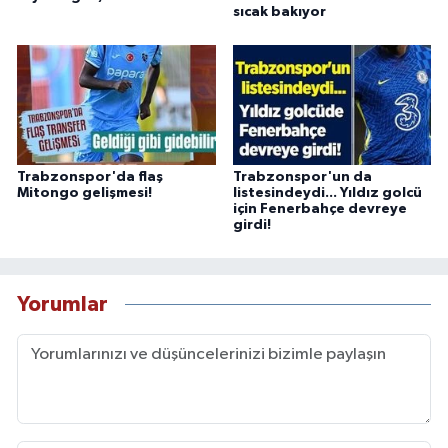
sıcak bakıyor
Trabzonspor'da flaş
Trabzonspor'un da
Mitongo gelişmesi!
listesindeydi... Yıldız golcü
için Fenerbahçe devreye
girdi!
Yorumlar