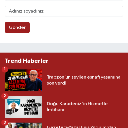
Gönder
Trend Haberler
1
Trabzon’un sevilen esnafı yaşamına
son verdi
2
Doğu Karadeniz'in Hizmetle
İmtihanı
3
Gazeteci-Yazar Enis Yıldırım’dan