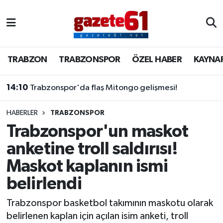
TRABZON
Trabzon Nöbetçi Eczaneler
TRABZON
TRABZONSPOR
ÖZEL HABER
KAYNA
TRABZONSPOR
Trabzon Hava Durumu
14:10
Trabzonspor'da flaş Mitongo gelişmesi!
ÖZEL HABER
Trabzon Namaz Vakitleri
KAYNAR KAZAN
Trabzon Trafik Yoğunluk Haritası
HABERLER
TRABZONSPOR
Trabzonspor'un maskot
SİYASET
Süper Lig Puan Durumu ve Fikstür
anketine troll saldırısı!
Maskot kaplanın ismi
GÜNDEM
Tüm Manşetler
belirlendi
Son Dakika Haberleri
Trabzonspor basketbol takımının maskotu olarak
Haber Arşivi
belirlenen kaplan için açılan isim anketi, troll