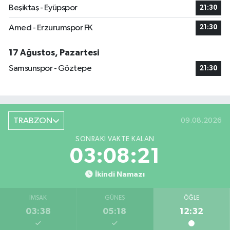
Beşiktaş - Eyüpspor
21:30
Amed - Erzurumspor FK
21:30
17 Ağustos, Pazartesi
Samsunspor - Göztepe
21:30
TRABZON
09.08.2026
SONRAKI VAKTE KALAN
03:08:20
İkindi Namazı
İMSAK
GÜNEŞ
ÖĞLE
03:38
05:18
12:32