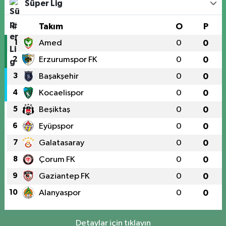
Süper Lig
#
Takım
O
P
1
Amed
0
0
2
Erzurumspor FK
0
0
3
Başakşehir
0
0
4
Kocaelispor
0
0
5
Beşiktaş
0
0
6
Eyüpspor
0
0
7
Galatasaray
0
0
8
Çorum FK
0
0
9
Gaziantep FK
0
0
10
Alanyaspor
0
0
Detaylar için tıklayın