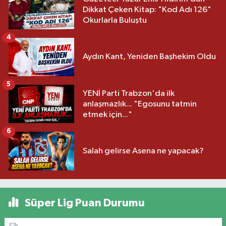
Dikkat Çeken Kitap: "Kod Adı 126"
Okurlarla Buluştu
4
Aydın Kant, Yeniden Başhekim Oldu
5
YENİ Parti Trabzon'da ilk
anlaşmazlık... "Egosunu tatmin
etmek için..."
6
Salah gelirse Asena ne yapacak?
Süper Lig Puan Durumu