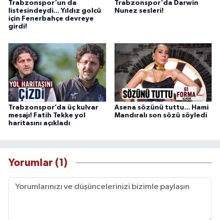
Trabzonspor'un da
Trabzonspor'da Darwin
listesindeydi... Yıldız golcü
Nunez sesleri!
için Fenerbahçe devreye
girdi!
Trabzonspor’da üç kulvar
Asena sözünü tuttu... Hami
mesajı! Fatih Tekke yol
Mandıralı son sözü söyledi
haritasını açıkladı
Yorumlar (1)