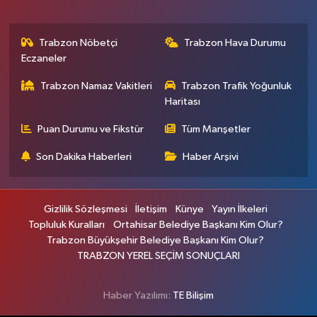
Trabzon Nöbetçi
Trabzon Hava Durumu
Eczaneler
Trabzon Namaz Vakitleri
Trabzon Trafik Yoğunluk
Haritası
Puan Durumu ve Fikstür
Tüm Manşetler
Son Dakika Haberleri
Haber Arşivi
Gizlilik Sözleşmesi
İletişim
Künye
Yayın İlkeleri
Topluluk Kuralları
Ortahisar Belediye Başkanı Kim Olur?
Trabzon Büyükşehir Belediye Başkanı Kim Olur?
TRABZON YEREL SEÇİM SONUÇLARI
Haber Yazılımı:
TE Bilişim