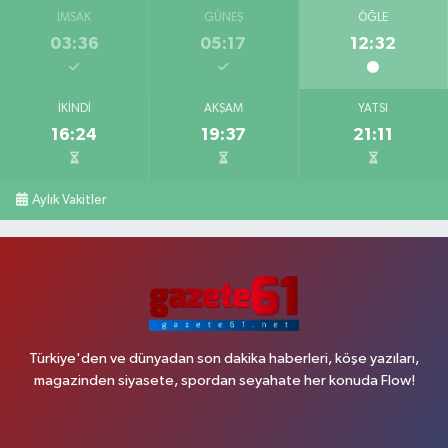
İMSAK
GÜNEŞ
ÖĞLE
03:36
05:17
12:32
İKINDI
AKŞAM
YATSI
16:24
19:37
21:11
Aylık Vakitler
Türkiye'den ve dünyadan son dakika haberleri, köşe yazıları,
magazinden siyasete, spordan seyahate her konuda Flow!