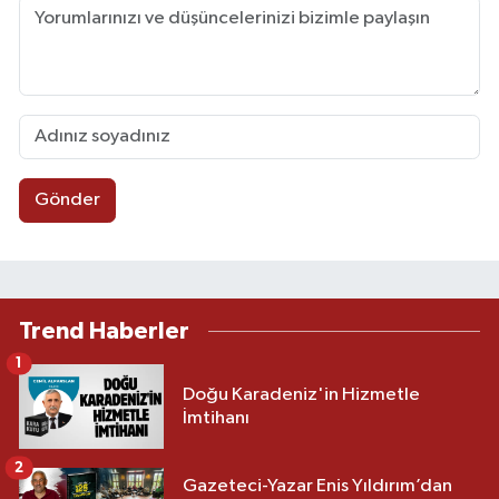
Gönder
Trend Haberler
1
Doğu Karadeniz'in Hizmetle
İmtihanı
2
Gazeteci-Yazar Enis Yıldırım’dan