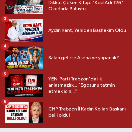
Dikkat Çeken Kitap: "Kod Adı 126"
Okurlarla Buluştu
3
Aydın Kant, Yeniden Başhekim Oldu
4
Salah gelirse Asena ne yapacak?
5
YENİ Parti Trabzon'da ilk
anlaşmazlık... "Egosunu tatmin
etmek için..."
6
CHP Trabzon İl Kadın Kolları Başkanı
belli oldu!