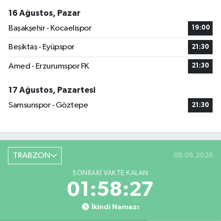
16 Ağustos, Pazar
Başakşehir - Kocaelispor
19:00
Beşiktaş - Eyüpspor
21:30
Amed - Erzurumspor FK
21:30
17 Ağustos, Pazartesi
Samsunspor - Göztepe
21:30
TRABZON
08.08.2026
SONRAKI VAKTE KALAN
01:58:26
İkindi Namazı