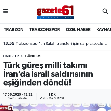
TRABZON
Trabzon Nöbetçi Eczaneler
TRABZON
TRABZONSPOR
ÖZEL HABER
KAYNA
TRABZONSPOR
Trabzon Hava Durumu
13:55
Trabzonspor'un Salah transferi için çarpıcı sözler! "Bu dünyaya bir mesajdır"
ÖZEL HABER
Trabzon Namaz Vakitleri
KAYNAR KAZAN
Trabzon Trafik Yoğunluk Haritası
HABERLER
GÜNDEM
Türk güreş milli takımı
SİYASET
Süper Lig Puan Durumu ve Fikstür
İran’da İsrail saldırısının
eşiğinden döndü!
GÜNDEM
Tüm Manşetler
Son Dakika Haberleri
17.06.2025 - 12:22
1 DK
YAYINLANMA
OKUNMA SÜRESI
Haber Arşivi