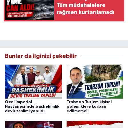
Tüm müdahalelere
rağmen kurtarılamadı
Bunlar da ilginizi çekebilir
Özel Imperial
Trabzon Turizm kişisel
Hastanesi'nde başhekimlik
polemiklere kurban
devir teslimi yapıldı
edilmemeli