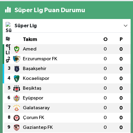
Süper Lig Puan Durumu
Süper Lig
#
Takım
O
P
1
Amed
0
0
2
Erzurumspor FK
0
0
3
Başakşehir
0
0
4
Kocaelispor
0
0
5
Beşiktaş
0
0
6
Eyüpspor
0
0
7
Galatasaray
0
0
8
Çorum FK
0
0
9
Gaziantep FK
0
0