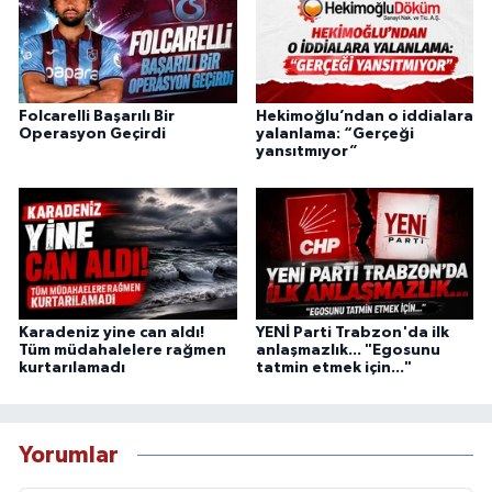
Folcarelli Başarılı Bir
Hekimoğlu’ndan o iddialara
Operasyon Geçirdi
yalanlama: “Gerçeği
yansıtmıyor”
Karadeniz yine can aldı!
YENİ Parti Trabzon'da ilk
Tüm müdahalelere rağmen
anlaşmazlık... "Egosunu
kurtarılamadı
tatmin etmek için..."
Yorumlar