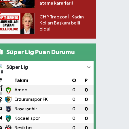
atama kararları!
CHP Trabzon İl Kadın
Kolları Başkanı belli
oldu!
Süper Lig Puan Durumu
Süper Lig
#
Takım
O
P
1
Amed
0
0
2
Erzurumspor FK
0
0
3
Başakşehir
0
0
4
Kocaelispor
0
0
5
Beşiktaş
0
0