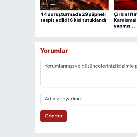
44 soruşturmada 29 şüpheli
Çirkin İfti
tespit edildi 6 kişi tutuklandı
Karaismail
yapmış…
Yorumlar
Gönder