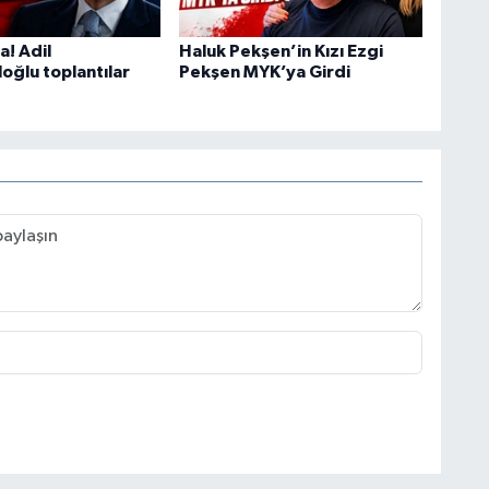
ra! Adil
Haluk Pekşen’in Kızı Ezgi
oğlu toplantılar
Pekşen MYK’ya Girdi