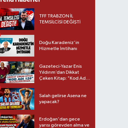
TFF TRABZON İL
TEMSİLCİSİ DEĞİŞTİ
Doğu Karadeniz'in
Hizmetle İmtihanı
Gazeteci-Yazar Enis
Yıldırım’dan Dikkat
Çeken Kitap: "Kod Adı
126" Okurlarla Buluştu
Salah gelirse Asena ne
yapacak?
Erdoğan'dan gece
yarısı görevden alma ve