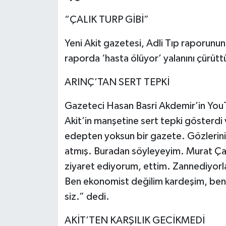
“ÇALIK TURP GİBİ”
Yeni Akit gazetesi, Adli Tıp raporunun 
raporda ‘hasta ölüyor’ yalanını çürüttü
ARINÇ’TAN SERT TEPKİ
Gazeteci Hasan Basri Akdemir’in YouT
Akit’in manşetine sert tepki gösterdi
edepten yoksun bir gazete. Gözlerini
atmış. Buradan söyleyeyim. Murat Çalık
ziyaret ediyorum, ettim. Zannediyorla
Ben ekonomist değilim kardeşim, ben
siz.” dedi.
AKİT’TEN KARŞILIK GECİKMEDİ