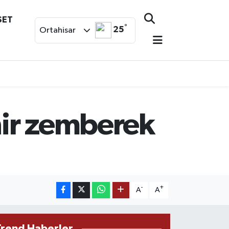
SET
°
25
Ortahisar
hir zemberek
-
+
A
A
Trend Haberler