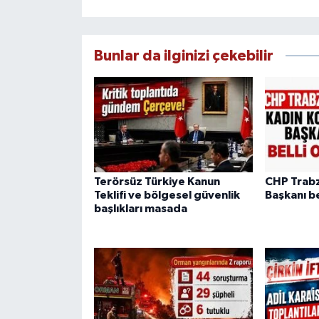
Bunlar da ilginizi çekebilir
Terörsüz Türkiye Kanun
CHP Trabzo
Teklifi ve bölgesel güvenlik
Başkanı be
başlıkları masada