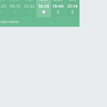
SAK
GÜNEŞ
ÖĞLE
İKINDI
AKŞAM
YATSI
:33
05:15
12:32
16:25
19:40
21:14
Aylık Vakitler