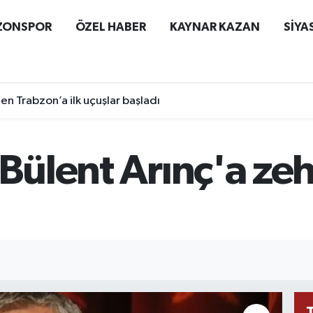
ZONSPOR
ÖZEL HABER
KAYNAR KAZAN
SİYA
n Trabzon’a ilk uçuşlar başladı
 Bülent Arınç'a ze