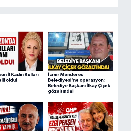
n İl Kadın Kolları
İzmir Menderes
lli oldu!
Belediyesi'ne operasyon:
Belediye Başkanı İlkay Çiçek
gözaltında!