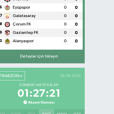
6
Eyüpspor
0
0
7
Galatasaray
0
0
8
Çorum FK
0
0
9
Gaziantep FK
0
0
0
Alanyaspor
0
0
Detaylar için tıklayın
TRABZON
06.08.2026
SONRAKI VAKTE KALAN
01:27:20
Akşam Namazı