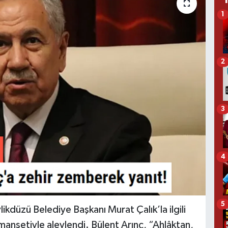
1
2
3
4
5
kdüzü Belediye Başkanı Murat Çalık’la ilgili
 manşetiyle alevlendi. Bülent Arınç, “Ahlâktan,