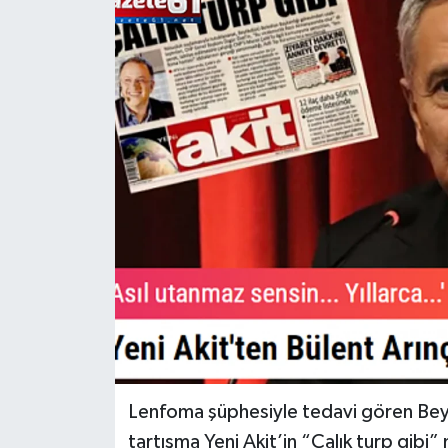
Lenfoma şüphesiyle tedavi gören Beyli
tartışma Yeni Akit’in “Çalık turp gibi”