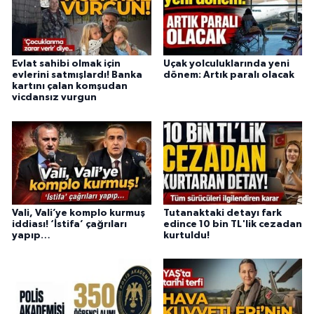
Evlat sahibi olmak için
Uçak yolculuklarında yeni
evlerini satmışlardı! Banka
dönem: Artık paralı olacak
kartını çalan komşudan
vicdansız vurgun
Vali, Vali’ye komplo kurmuş
Tutanaktaki detayı fark
iddiası! ‘İstifa’ çağrıları
edince 10 bin TL'lik cezadan
yapıp…
kurtuldu!