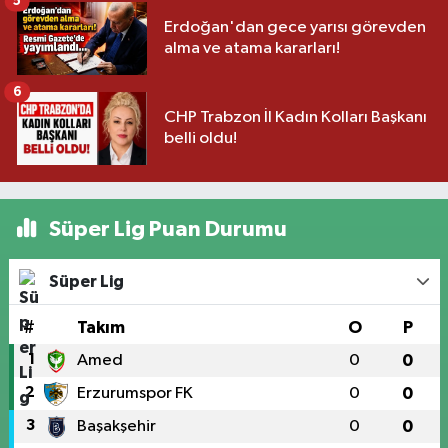
5
Erdoğan'dan gece yarısı görevden
alma ve atama kararları!
6
CHP Trabzon İl Kadın Kolları Başkanı
belli oldu!
Süper Lig Puan Durumu
Süper Lig
#
Takım
O
P
1
Amed
0
0
2
Erzurumspor FK
0
0
3
Başakşehir
0
0