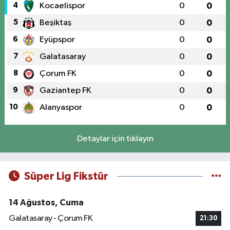
4
Kocaelispor
0
0
5
Beşiktaş
0
0
6
Eyüpspor
0
0
7
Galatasaray
0
0
8
Çorum FK
0
0
9
Gaziantep FK
0
0
10
Alanyaspor
0
0
Detaylar için tıklayın
Süper Lig Fikstür
14 Ağustos, Cuma
Galatasaray - Çorum FK
21:30