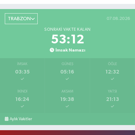
TRABZON
07.08.2026
SONRAKI VAKTE KALAN
53:11
İmsak Namazı
İMSAK
GÜNEŞ
ÖĞLE
03:35
05:16
12:32
İKINDI
AKŞAM
YATSI
16:24
19:38
21:13
Aylık Vakitler