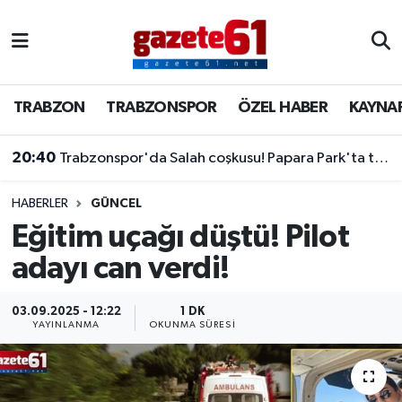
TRABZON
Trabzon Nöbetçi Eczaneler
TRABZON
TRABZONSPOR
ÖZEL HABER
KAYNA
TRABZONSPOR
Trabzon Hava Durumu
20:40
Trabzonspor'da Salah coşkusu! Papara Park'ta tarihi imza töreni
ÖZEL HABER
Trabzon Namaz Vakitleri
KAYNAR KAZAN
Trabzon Trafik Yoğunluk Haritası
HABERLER
GÜNCEL
Eğitim uçağı düştü! Pilot
SİYASET
Süper Lig Puan Durumu ve Fikstür
adayı can verdi!
GÜNDEM
Tüm Manşetler
03.09.2025 - 12:22
1 DK
YAYINLANMA
OKUNMA SÜRESI
Son Dakika Haberleri
Haber Arşivi