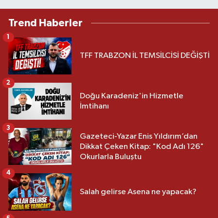
Trend Haberler
1
TFF TRABZON İL TEMSİLCİSİ DEĞİŞTİ
2
Doğu Karadeniz'in Hizmetle
İmtihanı
3
Gazeteci-Yazar Enis Yıldırım’dan
Dikkat Çeken Kitap: "Kod Adı 126"
Okurlarla Buluştu
4
Salah gelirse Asena ne yapacak?