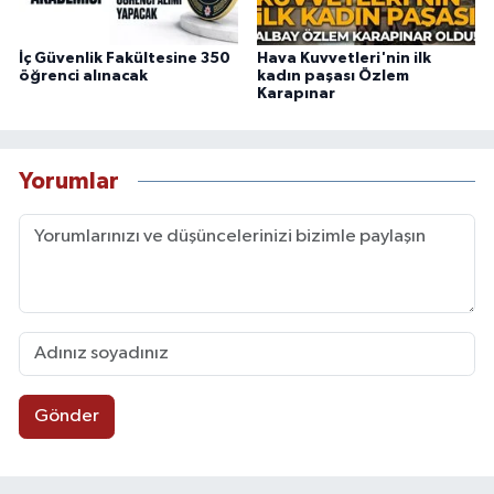
İç Güvenlik Fakültesine 350
Hava Kuvvetleri'nin ilk
öğrenci alınacak
kadın paşası Özlem
Karapınar
Yorumlar
Gönder