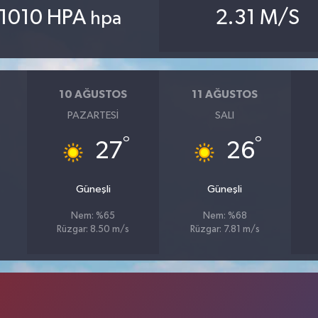
1010 HPA
2.31 M/S
hpa
10 AĞUSTOS
11 AĞUSTOS
PAZARTESI
SALI
°
°
27
26
Güneşli
Güneşli
Nem: %65
Nem: %68
Rüzgar: 8.50 m/s
Rüzgar: 7.81 m/s