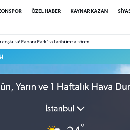
ZONSPOR
ÖZEL HABER
KAYNAR KAZAN
SİYA
coşkusu! Papara Park'ta tarihi imza töreni
u
ün, Yarın ve 1 Haftalık Hava D
İstanbul
°