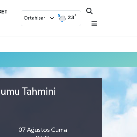
SET
°
23
Ortahisar
urumu Tahmini
07 Ağustos Cuma