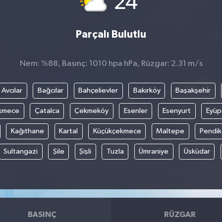
24
Parçalı Bulutlu
Nem: %88, Basınç: 1010 hpa hPa, Rüzgar: 2.31 m/s
Avcılar
Bağcılar
Bahçelievler
Bakırköy
Başakşehir
kmece
Çatalca
Çekmeköy
Esenler
Esenyurt
Eyüp
Kağıthane
Kartal
Küçükçekmece
Maltepe
Pendik
Sultangazi
Şile
Şişli
Tuzla
Ümraniye
Üsküdar
BASINÇ
RÜZGAR