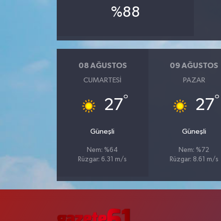
%88
08 AĞUSTOS
09 AĞUSTOS
CUMARTESI
PAZAR
°
°
27
27
Güneşli
Güneşli
Nem: %64
Nem: %72
Rüzgar: 6.31 m/s
Rüzgar: 8.61 m/s