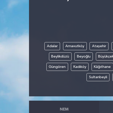
Adalar
Arnavutköy
Ataşehir
Beylikdüzü
Beyoğlu
Büyükçe
Güngören
Kadıköy
Kâğıthane
Sultanbeyli
NEM