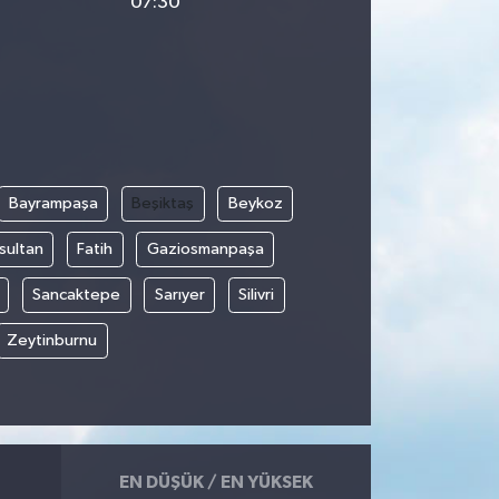
07:30
Bayrampaşa
Beşiktaş
Beykoz
sultan
Fatih
Gaziosmanpaşa
Sancaktepe
Sarıyer
Silivri
Zeytinburnu
EN DÜŞÜK / EN YÜKSEK