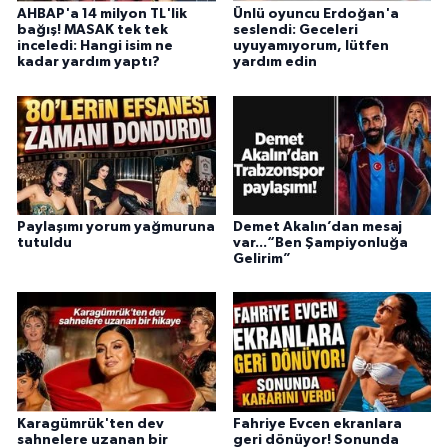
AHBAP'a 14 milyon TL'lik
Ünlü oyuncu Erdoğan'a
bağış! MASAK tek tek
seslendi: Geceleri
inceledi: Hangi isim ne
uyuyamıyorum, lütfen
kadar yardım yaptı?
yardım edin
Paylaşımı yorum yağmuruna
Demet Akalın’dan mesaj
tutuldu
var...“Ben Şampiyonluğa
Gelirim”
Karagümrük'ten dev
Fahriye Evcen ekranlara
sahnelere uzanan bir
geri dönüyor! Sonunda