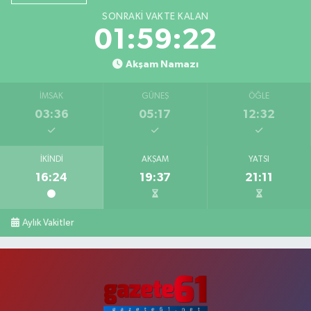
SONRAKI VAKTE KALAN
01:59:21
Akşam Namazı
İMSAK
GÜNEŞ
ÖĞLE
03:36
05:17
12:32
İKINDI
AKŞAM
YATSI
16:24
19:37
21:11
Aylık Vakitler