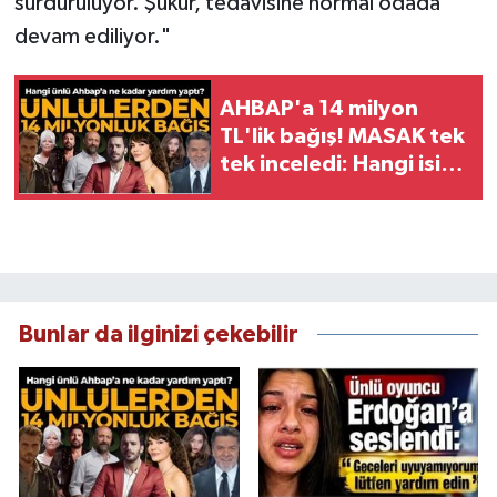
sürdürülüyor. Şükür, tedavisine normal odada
devam ediliyor."
AHBAP'a 14 milyon
TL'lik bağış! MASAK tek
tek inceledi: Hangi isim
ne kadar yardım yaptı?
Bunlar da ilginizi çekebilir