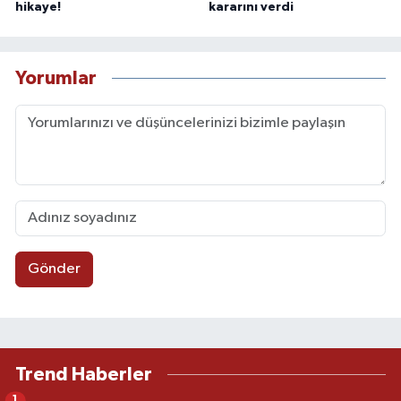
hikaye!
kararını verdi
Yorumlar
Gönder
Trend Haberler
1