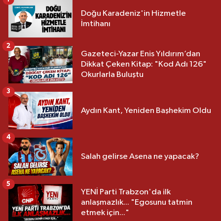
Doğu Karadeniz'in Hizmetle
İmtihanı
2
Gazeteci-Yazar Enis Yıldırım’dan
Dikkat Çeken Kitap: "Kod Adı 126"
Okurlarla Buluştu
3
Aydın Kant, Yeniden Başhekim Oldu
4
Salah gelirse Asena ne yapacak?
5
YENİ Parti Trabzon'da ilk
anlaşmazlık... "Egosunu tatmin
etmek için..."