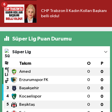
6
CHP Trabzon İl Kadın Kolları Başkanı
belli oldu!
Süper Lig Puan Durumu
Süper Lig
#
Takım
O
P
1
Amed
0
0
2
Erzurumspor FK
0
0
3
Başakşehir
0
0
4
Kocaelispor
0
0
5
Beşiktaş
0
0