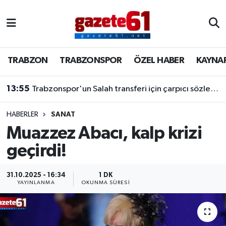
TRABZON
Trabzon Nöbetçi Eczaneler
TRABZON
TRABZONSPOR
ÖZEL HABER
KAYNA
TRABZONSPOR
Trabzon Hava Durumu
13:55
Trabzonspor'un Salah transferi için çarpıcı sözler! "Bu dünyaya bir mesajdır"
ÖZEL HABER
Trabzon Namaz Vakitleri
KAYNAR KAZAN
Trabzon Trafik Yoğunluk Haritası
HABERLER
SANAT
Muazzez Abacı, kalp krizi
SİYASET
Süper Lig Puan Durumu ve Fikstür
geçirdi!
GÜNDEM
Tüm Manşetler
31.10.2025 - 16:34
1 DK
YAYINLANMA
OKUNMA SÜRESI
Son Dakika Haberleri
Haber Arşivi