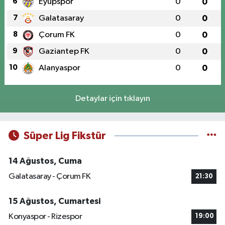
6
Eyüpspor
0
0
7
Galatasaray
0
0
8
Çorum FK
0
0
9
Gaziantep FK
0
0
10
Alanyaspor
0
0
Detaylar için tıklayın
Süper Lig Fikstür
14 Ağustos, Cuma
Galatasaray - Çorum FK
21:30
15 Ağustos, Cumartesi
Konyaspor - Rizespor
19:00