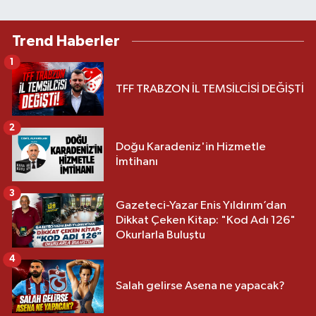
Trend Haberler
1
TFF TRABZON İL TEMSİLCİSİ DEĞİŞTİ
2
Doğu Karadeniz'in Hizmetle
İmtihanı
3
Gazeteci-Yazar Enis Yıldırım’dan
Dikkat Çeken Kitap: "Kod Adı 126"
Okurlarla Buluştu
4
Salah gelirse Asena ne yapacak?