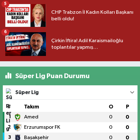
5
CHP Trabzon İl Kadın Kolları Başkanı
belli oldu!
6
Çirkin İftira! Adil Karaismailoğlu
toplantılar yapmış…
Süper Lig Puan Durumu
Süper Lig
#
Takım
O
P
1
Amed
0
0
2
Erzurumspor FK
0
0
3
Başakşehir
0
0