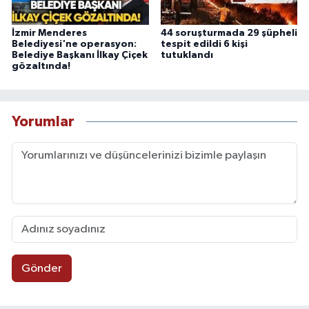
İzmir Menderes
44 soruşturmada 29 şüpheli
Belediyesi'ne operasyon:
tespit edildi 6 kişi
Belediye Başkanı İlkay Çiçek
tutuklandı
gözaltında!
Yorumlar
Gönder