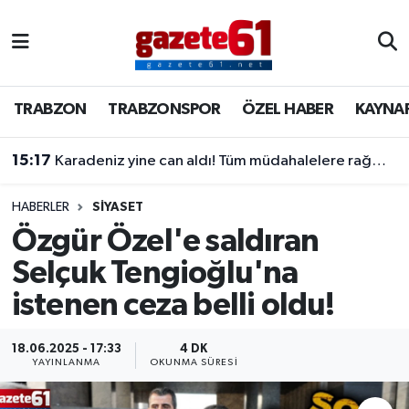
TRABZON
Trabzon Nöbetçi Eczaneler
TRABZON
TRABZONSPOR
ÖZEL HABER
KAYNA
TRABZONSPOR
Trabzon Hava Durumu
15:17
Karadeniz yine can aldı! Tüm müdahalelere rağmen kurtarılamadı
ÖZEL HABER
Trabzon Namaz Vakitleri
KAYNAR KAZAN
Trabzon Trafik Yoğunluk Haritası
HABERLER
SİYASET
Özgür Özel'e saldıran
SİYASET
Süper Lig Puan Durumu ve Fikstür
Selçuk Tengioğlu'na
istenen ceza belli oldu!
GÜNDEM
Tüm Manşetler
Son Dakika Haberleri
18.06.2025 - 17:33
4 DK
YAYINLANMA
OKUNMA SÜRESI
Haber Arşivi