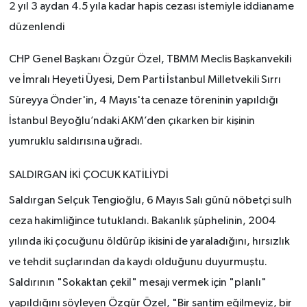
2 yıl 3 aydan 4.5 yıla kadar hapis cezası istemiyle iddianame
düzenlendi
CHP Genel Başkanı Özgür Özel, TBMM Meclis Başkanvekili
ve İmralı Heyeti Üyesi, Dem Parti İstanbul Milletvekili Sırrı
Süreyya Önder'in, 4 Mayıs'ta cenaze töreninin yapıldığı
İstanbul Beyoğlu’ndaki AKM’den çıkarken bir kişinin
yumruklu saldırısına uğradı.
SALDIRGAN İKİ ÇOCUK KATİLİYDİ
Saldırgan Selçuk Tengioğlu, 6 Mayıs Salı günü nöbetçi sulh
ceza hakimliğince tutuklandı. Bakanlık şüphelinin, 2004
yılında iki çocuğunu öldürüp ikisini de yaraladığını, hırsızlık
ve tehdit suçlarından da kaydı olduğunu duyurmuştu.
Saldırının "Sokaktan çekil" mesajı vermek için "planlı"
yapıldığını söyleyen Özgür Özel, "Bir santim eğilmeyiz, bir