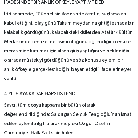
İFADESİNDE “BİR ANLIK ÖFKEYLE YAPTIM” DEDİ
İddianamede, “Şüphelinin ifadesinde özetle; suçlamaları
kabul ettiğini, olay günü Taksim meydanına gittiği esnada bir
kalabalık gördüğünü, kalabalıktaki kişilerden Atatürk Kültür
Merkezinde cenaze merasimi oluğunu öğrendiğini cenaze
merasimine katılmak için alana giriş yaptığını ve beklediğini,
o sırada müştekiyi gördüğünü ve söz konusu eylemi bir
anlık öfkeyle gerçekleştirdiğini beyan ettiği” ifadelerine yer
verildi.
4 YIL 6 AYA KADAR HAPSİ İSTENDİ
Savcı, tüm dosya kapsamı bir bütün olarak
değerlendirildiğinde; Saldırgan Selçuk Tengioğlu’nun isnat
edilen eylemle ilgili olarak müşteki Özgür Özel'in
Cumhuriyet Halk Partisinin halen