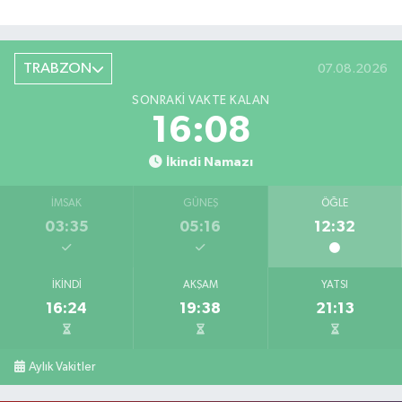
TRABZON
07.08.2026
SONRAKI VAKTE KALAN
16:08
İkindi Namazı
İMSAK
GÜNEŞ
ÖĞLE
03:35
05:16
12:32
İKINDI
AKŞAM
YATSI
16:24
19:38
21:13
Aylık Vakitler