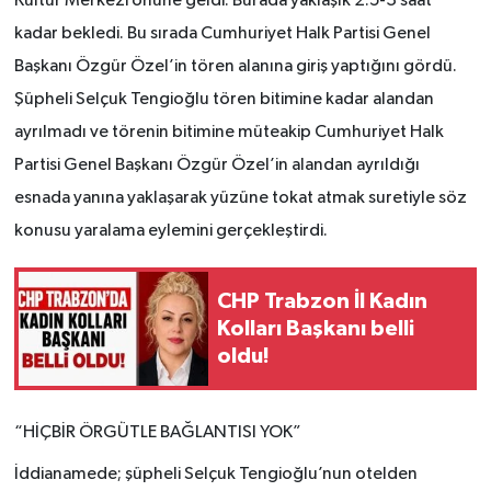
Kültür Merkezi önüne geldi. Burada yaklaşık 2.5-3 saat
kadar bekledi. Bu sırada Cumhuriyet Halk Partisi Genel
Başkanı Özgür Özel’in tören alanına giriş yaptığını gördü.
Şüpheli Selçuk Tengioğlu tören bitimine kadar alandan
ayrılmadı ve törenin bitimine müteakip Cumhuriyet Halk
Partisi Genel Başkanı Özgür Özel’in alandan ayrıldığı
esnada yanına yaklaşarak yüzüne tokat atmak suretiyle söz
konusu yaralama eylemini gerçekleştirdi.
CHP Trabzon İl Kadın
Kolları Başkanı belli
oldu!
“HİÇBİR ÖRGÜTLE BAĞLANTISI YOK”
İddianamede; şüpheli Selçuk Tengioğlu’nun otelden