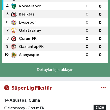
4
Kocaelispor
0
0
5
Beşiktaş
0
0
6
Eyüpspor
0
0
7
Galatasaray
0
0
8
Çorum FK
0
0
9
Gaziantep FK
0
0
10
Alanyaspor
0
0
Detaylar için tıklayın
Süper Lig Fikstür
14 Ağustos, Cuma
Galatasaray - Çorum FK
21:30