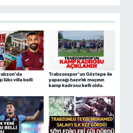
Trabzon’da
Trabzonspor'un Göztepe ile
lüks villa belli
yapacağı hazırlık maçının
kamp kadrosu belli oldu.