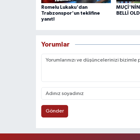
Romelu Lukaku'dan
MUÇİ'Nİ
Trabzonspor'un teklifine
BELLİ OL
yanıt!
Yorumlar
Gönder