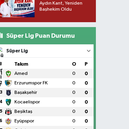
Aydın Kant, Yeniden
Başhekim Oldu
Süper Lig Puan Durumu
Süper Lig
#
Takım
O
P
1
Amed
0
0
2
Erzurumspor FK
0
0
3
Başakşehir
0
0
4
Kocaelispor
0
0
5
Beşiktaş
0
0
6
Eyüpspor
0
0