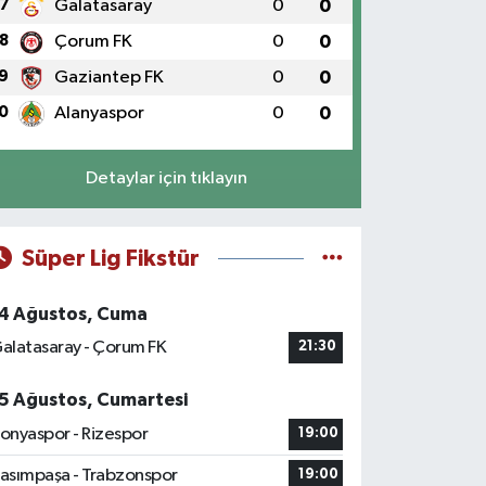
7
Galatasaray
0
0
8
Çorum FK
0
0
9
Gaziantep FK
0
0
0
Alanyaspor
0
0
Detaylar için tıklayın
Süper Lig Fikstür
4 Ağustos, Cuma
alatasaray - Çorum FK
21:30
5 Ağustos, Cumartesi
onyaspor - Rizespor
19:00
asımpaşa - Trabzonspor
19:00