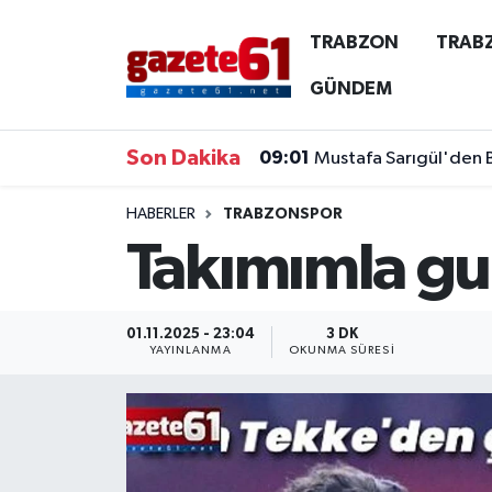
TRABZON
TRAB
TRABZON
Trabzon Nöbetçi Eczaneler
GÜNDEM
TRABZONSPOR
Trabzon Hava Durumu
Son Dakika
09:01
Mustafa Sarıgül'den 
ÖZEL HABER
Trabzon Namaz Vakitleri
HABERLER
TRABZONSPOR
Takımımla g
KAYNAR KAZAN
Trabzon Trafik Yoğunluk Haritası
SİYASET
Süper Lig Puan Durumu ve Fikstür
01.11.2025 - 23:04
3 DK
YAYINLANMA
OKUNMA SÜRESI
GÜNDEM
Tüm Manşetler
Son Dakika Haberleri
Haber Arşivi