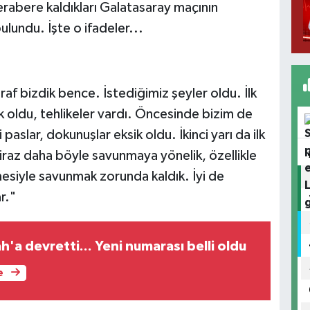
rabere kaldıkları Galatasaray maçının
lundu. İşte o ifadeler...
araf bizdik bence. İstediğimiz şeyler oldu. İlk
k oldu, tehlikeler vardı. Öncesinde bizim de
paslar, dokunuşlar eksik oldu. İkinci yarı da ilk
iraz daha böyle savunmaya yönelik, özellikle
esiyle savunmak zorunda kaldık. İyi de
r."
h'a devretti... Yeni numarası belli oldu
e