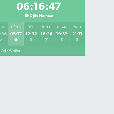
06:16:46
Öğle Namazı
SAK
GÜNEŞ
ÖĞLE
İKINDI
AKŞAM
YATSI
:36
05:17
12:32
16:24
19:37
21:11
Aylık Vakitler