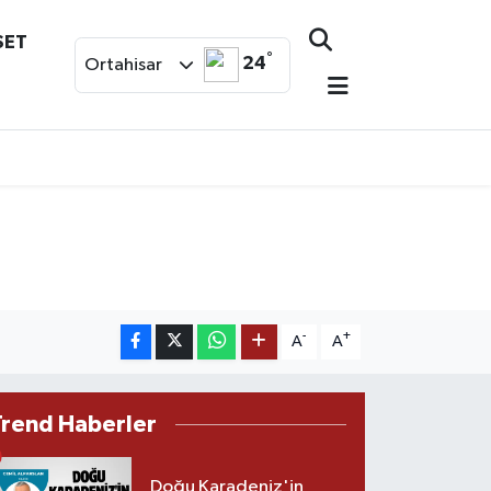
SET
°
24
Ortahisar
-
+
A
A
Trend Haberler
Doğu Karadeniz'in