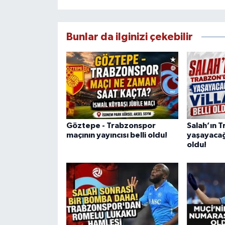
Bunlar da ilginizi çekebilir
Göztepe - Trabzonspor
Salah’ın 
maçının yayıncısı belli oldu!
yaşayacağı 
oldu!