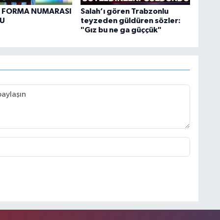
N FORMA NUMARASI
Salah’ı gören Trabzonlu
DU
teyzeden güldüren sözler:
"Gız bu ne ga güççük"