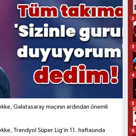
2
3
4
5
ekke, Galatasaray maçının ardından önemli
kke, Trendyol Süper Lig'in 11. haftasında
6