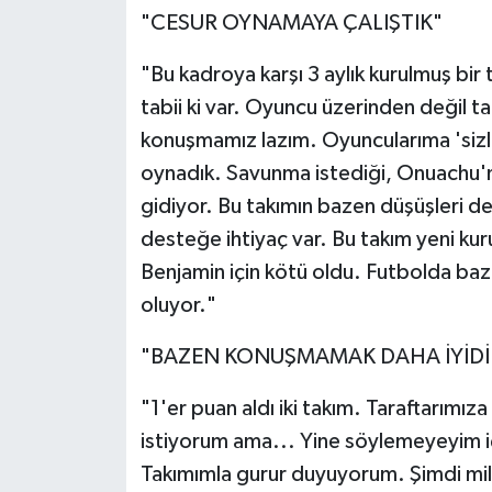
"CESUR OYNAMAYA ÇALIŞTIK"
"Bu kadroya karşı 3 aylık kurulmuş bir
tabii ki var. Oyuncu üzerinden değil t
konuşmamız lazım. Oyuncularıma 'siz
oynadık. Savunma istediği, Onuachu'nu
gidiyor. Bu takımın bazen düşüşleri de
desteğe ihtiyaç var. Bu takım yeni kur
Benjamin için kötü oldu. Futbolda baz
oluyor."
"BAZEN KONUŞMAMAK DAHA İYİDİ
"1'er puan aldı iki takım. Taraftarımız
istiyorum ama... Yine söylemeyeyim i
Takımımla gurur duyuyorum. Şimdi mil