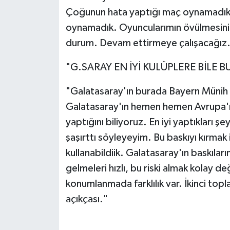
Çoğunun hata yaptığı maç oynamadık. 
oynamadık. Oyuncularımın övülmesini ist
durum. Devam ettirmeye çalışacağız
"G.SARAY EN İYİ KULÜPLERE BİLE B
"Galatasaray'ın burada Bayern Münih 
Galatasaray'ın hemen hemen Avrupa'nın
yaptığını biliyoruz. En iyi yaptıkları ş
şaşırttı söyleyeyim. Bu baskıyı kırmak 
kullanabildiik. Galatasaray'ın baskılar
gelmeleri hızlı, bu riski almak kolay deği
konumlanmada farklılık var. İkinci to
açıkçası."