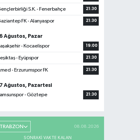
ençlerbirliği S.K. - Fenerbahçe
21:30
aziantep FK - Alanyaspor
21:30
6 Ağustos, Pazar
aşakşehir - Kocaelispor
19:00
eşiktaş - Eyüpspor
21:30
med - Erzurumspor FK
21:30
7 Ağustos, Pazartesi
amsunspor - Göztepe
21:30
TRABZON
08.08.2026
SONRAKI VAKTE KALAN