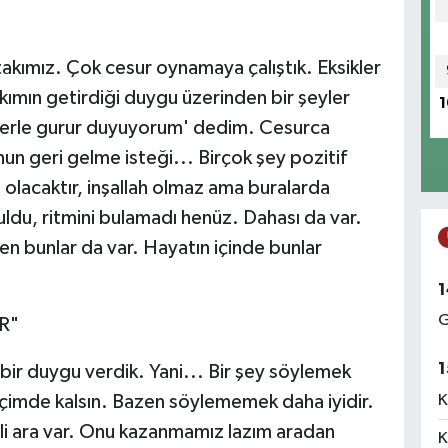
 takımız. Çok cesur oynamaya çalıştık. Eksikler
akımın getirdiği duygu üzerinden bir şeyler
1
lerle gurur duyuyorum' dedim. Cesurca
n geri gelme isteği... Birçok şey pozitif
 olacaktır, inşallah olmaz ama buralarda
uldu, ritmini bulamadı henüz. Dahası da var.
en bunlar da var. Hayatın içinde bunlar
1
G
R"
1
a bir duygu verdik. Yani... Bir şey söylemek
K
çimde kalsın. Bazen söylememek daha iyidir.
li ara var. Onu kazanmamız lazım aradan
K