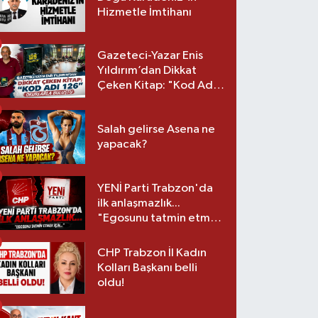
Hizmetle İmtihanı
Gazeteci-Yazar Enis
Yıldırım’dan Dikkat
Çeken Kitap: "Kod Adı
126" Okurlarla Buluştu
Salah gelirse Asena ne
yapacak?
YENİ Parti Trabzon'da
ilk anlaşmazlık...
"Egosunu tatmin etmek
için..."
CHP Trabzon İl Kadın
Kolları Başkanı belli
oldu!