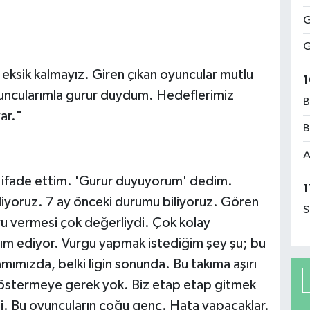
G
G
eksik kalmayız. Giren çıkan oyuncular mutlu
1
. Oyuncularımla gurur duydum. Hedeflerimiz
B
ar."
B
A
ifade ettim. 'Gurur duyuyorum' dedim.
1
ediyoruz. 7 ay önceki durumu biliyoruz. Gören
S
u vermesi çok değerliydi. Çok kolay
ardım ediyor. Vurgu yapmak istediğim şey şu; bu
amımızda, belki ligin sonunda. Bu takıma aşırı
 göstermeye gerek yok. Biz etap etap gitmek
i. Bu oyuncuların çoğu genç. Hata yapacaklar.