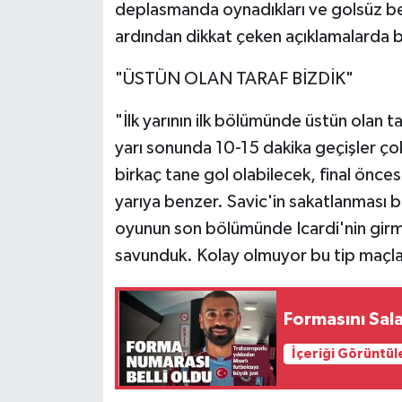
deplasmanda oynadıkları ve golsüz be
ardından dikkat çeken açıklamalarda bu
"ÜSTÜN OLAN TARAF BİZDİK"
"İlk yarının ilk bölümünde üstün olan t
yarı sonunda 10-15 dakika geçişler ço
birkaç tane gol olabilecek, final öncesi 
yarıya benzer. Savic'in sakatlanması b
oyunun son bölümünde Icardi'nin girm
savunduk. Kolay olmuyor bu tip maçla
Formasını Sala
İçeriği Görüntül