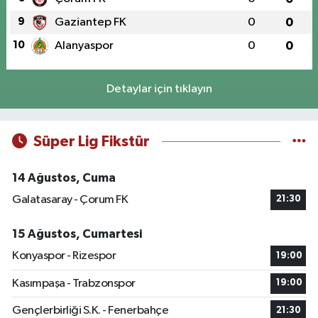
9
Gaziantep FK
0
0
10
Alanyaspor
0
0
Detaylar için tıklayın
Süper Lig Fikstür
14 Ağustos, Cuma
Galatasaray - Çorum FK
21:30
15 Ağustos, Cumartesi
Konyaspor - Rizespor
19:00
Kasımpaşa - Trabzonspor
19:00
Gençlerbirliği S.K. - Fenerbahçe
21:30