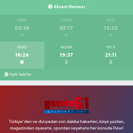
Akşam Namazı
İMSAK
GÜNEŞ
ÖĞLE
03:36
05:17
12:32
İKINDI
AKŞAM
YATSI
16:24
19:37
21:11
Aylık Vakitler
Türkiye'den ve dünyadan son dakika haberleri, köşe yazıları,
magazinden siyasete, spordan seyahate her konuda Flow!