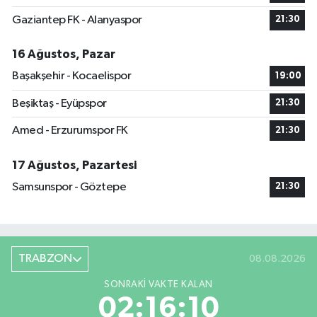
Gaziantep FK - Alanyaspor
21:30
16 Ağustos, Pazar
Başakşehir - Kocaelispor
19:00
Beşiktaş - Eyüpspor
21:30
Amed - Erzurumspor FK
21:30
17 Ağustos, Pazartesi
Samsunspor - Göztepe
21:30
TRABZON
08.08.2026
SONRAKI VAKTE KALAN
02:16:09