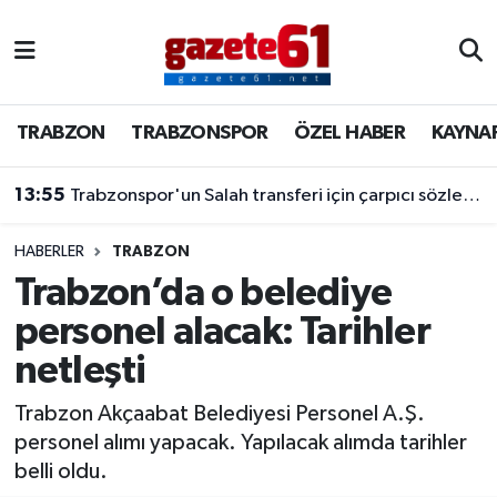
TRABZON
Trabzon Nöbetçi Eczaneler
TRABZON
TRABZONSPOR
ÖZEL HABER
KAYNA
TRABZONSPOR
Trabzon Hava Durumu
13:55
Trabzonspor'un Salah transferi için çarpıcı sözler! "Bu dünyaya bir mesajdır"
ÖZEL HABER
Trabzon Namaz Vakitleri
KAYNAR KAZAN
Trabzon Trafik Yoğunluk Haritası
HABERLER
TRABZON
Trabzon’da o belediye
SİYASET
Süper Lig Puan Durumu ve Fikstür
personel alacak: Tarihler
netleşti
GÜNDEM
Tüm Manşetler
Trabzon Akçaabat Belediyesi Personel A.Ş.
Son Dakika Haberleri
personel alımı yapacak. Yapılacak alımda tarihler
belli oldu.
Haber Arşivi