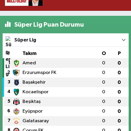
Süper Lig Puan Durumu
Süper Lig
#
Takım
O
P
1
Amed
0
0
2
Erzurumspor FK
0
0
3
Başakşehir
0
0
4
Kocaelispor
0
0
5
Beşiktaş
0
0
6
Eyüpspor
0
0
7
Galatasaray
0
0
8
Çorum FK
0
0