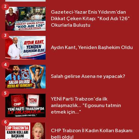
2
Gazeteci-Yazar Enis Yıldırım’dan
Dikkat Çeken Kitap: "Kod Adı 126"
Okurlarla Buluştu
3
Aydın Kant, Yeniden Başhekim Oldu
4
Salah gelirse Asena ne yapacak?
5
YENİ Parti Trabzon'da ilk
anlaşmazlık... "Egosunu tatmin
etmek için..."
6
CHP Trabzon İl Kadın Kolları Başkanı
belli oldu!