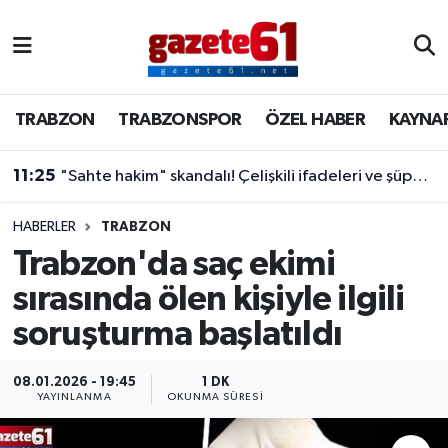
TRABZON
Trabzon Nöbetçi Eczaneler
TRABZON
TRABZONSPOR
ÖZEL HABER
KAYNA
TRABZONSPOR
Trabzon Hava Durumu
11:25
"Sahte hakim" skandalı! Çelişkili ifadeleri ve şüpheli tavırlarıyla kendini açık etti
ÖZEL HABER
Trabzon Namaz Vakitleri
KAYNAR KAZAN
Trabzon Trafik Yoğunluk Haritası
HABERLER
TRABZON
Trabzon'da saç ekimi
SİYASET
Süper Lig Puan Durumu ve Fikstür
sırasında ölen kişiyle ilgili
soruşturma başlatıldı
GÜNDEM
Tüm Manşetler
Son Dakika Haberleri
08.01.2026 - 19:45
1 DK
YAYINLANMA
OKUNMA SÜRESI
Haber Arşivi