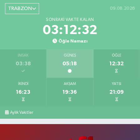
TRABZON
09.08.2026
SONRAKI VAKTE KALAN
03:12:31
Öğle Namazı
İMSAK
GÜNEŞ
ÖĞLE
03:38
05:18
12:32
İKINDI
AKŞAM
YATSI
16:23
19:36
21:09
Aylık Vakitler