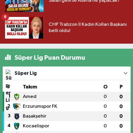
Salah gelirse Asena ne yapacak?
6
CHP Trabzon İl Kadın Kolları Başkanı
belli oldu!
Süper Lig Puan Durumu
Süper Lig
#
Takım
O
P
1
Amed
0
0
2
Erzurumspor FK
0
0
3
Başakşehir
0
0
4
Kocaelispor
0
0