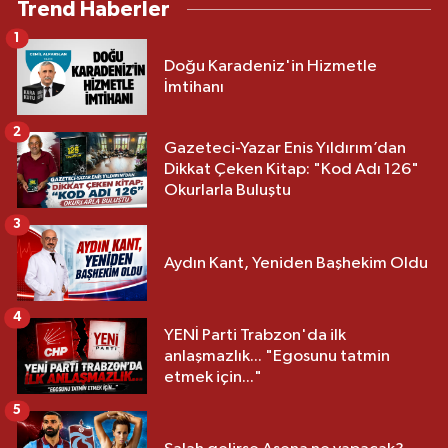
Trend Haberler
1
Doğu Karadeniz'in Hizmetle
İmtihanı
2
Gazeteci-Yazar Enis Yıldırım’dan
Dikkat Çeken Kitap: "Kod Adı 126"
Okurlarla Buluştu
3
Aydın Kant, Yeniden Başhekim Oldu
4
YENİ Parti Trabzon'da ilk
anlaşmazlık... "Egosunu tatmin
etmek için..."
5