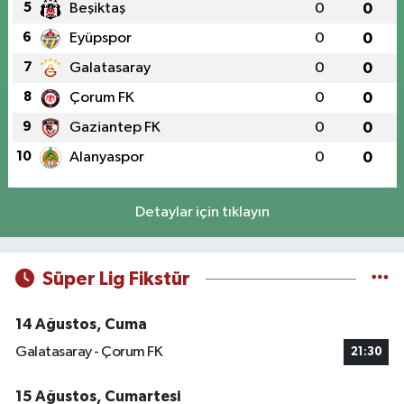
5
Beşiktaş
0
0
6
Eyüpspor
0
0
7
Galatasaray
0
0
8
Çorum FK
0
0
9
Gaziantep FK
0
0
10
Alanyaspor
0
0
Detaylar için tıklayın
Süper Lig Fikstür
14 Ağustos, Cuma
Galatasaray - Çorum FK
21:30
15 Ağustos, Cumartesi