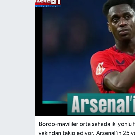
Bordo-mavililer orta sahada iki yönlü
yakından takip ediyor. Arsenal’in 25 ya