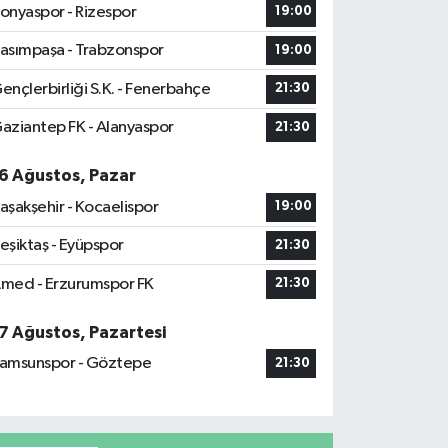
onyaspor - Rizespor
19:00
asımpaşa - Trabzonspor
19:00
ençlerbirliği S.K. - Fenerbahçe
21:30
aziantep FK - Alanyaspor
21:30
6 Ağustos, Pazar
aşakşehir - Kocaelispor
19:00
eşiktaş - Eyüpspor
21:30
med - Erzurumspor FK
21:30
7 Ağustos, Pazartesi
amsunspor - Göztepe
21:30