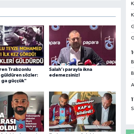
K
K
G
G
1
B
ören Trabzonlu
Salah’ı parayla ikna
B
güldüren sözler:
edemezsiniz!
e ga güççük"
A
1
S