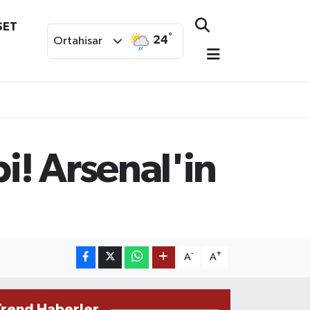
SET
°
24
Ortahisar
! Arsenal'in
-
+
A
A
Trend Haberler