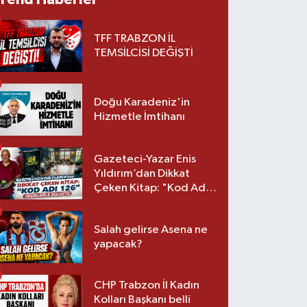
TFF TRABZON İL
TEMSİLCİSİ DEĞİŞTİ
Doğu Karadeniz'in
Hizmetle İmtihanı
Gazeteci-Yazar Enis
Yıldırım’dan Dikkat
Çeken Kitap: "Kod Adı
126" Okurlarla Buluştu
Salah gelirse Asena ne
yapacak?
CHP Trabzon İl Kadın
Kolları Başkanı belli