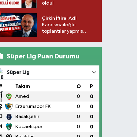
oldu!
Çirkin İftira! Adil
Karaismailoğlu
toplantılar yapmış…
Süper Lig Puan Durumu
Süper Lig
#
Takım
O
P
1
Amed
0
0
2
Erzurumspor FK
0
0
3
Başakşehir
0
0
4
Kocaelispor
0
0
5
Beşiktaş
0
0