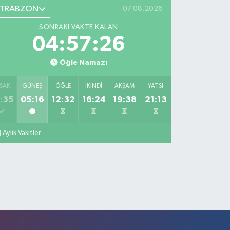
TRABZON
07.08.2026
SONRAKI VAKTE KALAN
04:57:26
Öğle Namazı
SAK
GÜNEŞ
ÖĞLE
İKINDI
AKŞAM
YATSI
:35
05:16
12:32
16:24
19:38
21:13
Aylık Vakitler