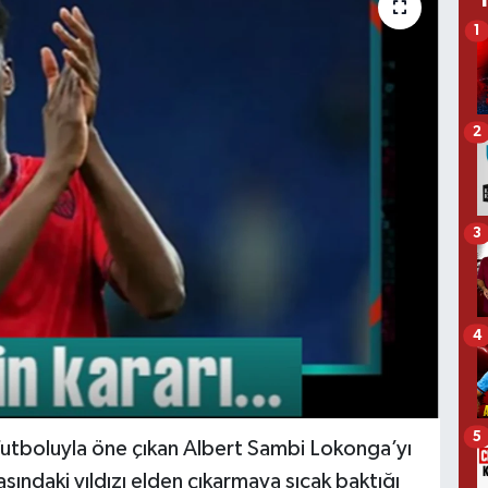
1
2
3
4
5
 futboluyla öne çıkan Albert Sambi Lokonga’yı
şındaki yıldızı elden çıkarmaya sıcak baktığı