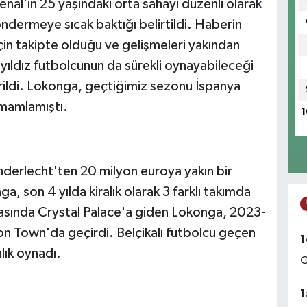
enal'in 25 yaşındaki orta sahayı düzenli olarak
ndermeye sıcak baktığı belirtildi. Haberin
n takipte olduğu ve gelişmeleri yakından
 yıldız futbolcunun da sürekli oynayabileceği
irildi. Lokonga, geçtiğimiz sezonu İspanya
tamamlamıştı.
1
Anderlecht'ten 20 milyon euroya yakın bir
, son 4 yılda kiralık olarak 3 farklı takımda
sında Crystal Palace'a giden Lokonga, 2023-
ton Town'da geçirdi. Belçikalı futbolcu geçen
1
lık oynadı.
G
1