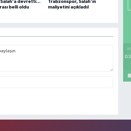
Salah'a devretti...
Trabzonspor, Salah'ın
ası belli oldu
maliyetini açıkladı!
İM
03