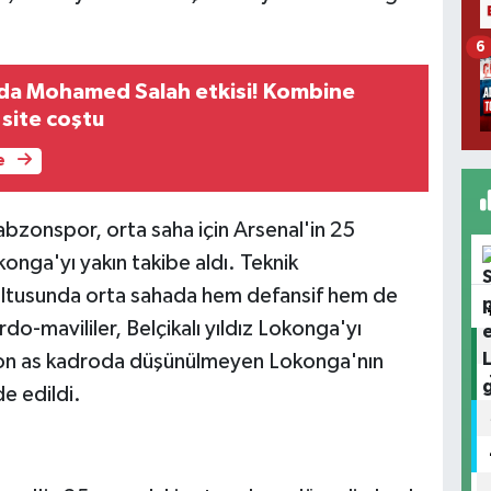
6
da Mohamed Salah etkisi! Kombine
 site coştu
e
bzonspor, orta saha için Arsenal'in 25
onga'yı yakın takibe aldı. Teknik
ultusunda orta sahada hem defansif hem de
do-mavililer, Belçikalı yıldız Lokonga'yı
sezon as kadroda düşünülmeyen Lokonga'nın
e edildi.