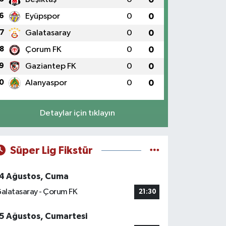
6
Eyüpspor
0
0
7
Galatasaray
0
0
8
Çorum FK
0
0
9
Gaziantep FK
0
0
0
Alanyaspor
0
0
Detaylar için tıklayın
Süper Lig Fikstür
4 Ağustos, Cuma
alatasaray - Çorum FK
21:30
5 Ağustos, Cumartesi