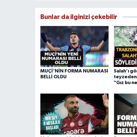
Bunlar da ilginizi çekebilir
MUÇİ'NİN FORMA NUMARASI
Salah’ı g
BELLİ OLDU
teyzeden 
"Gız bu n