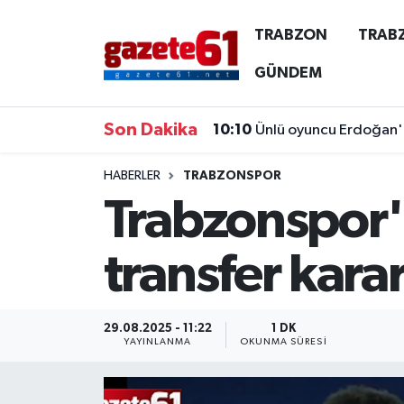
TRABZON
TRAB
TRABZON
Trabzon Nöbetçi Eczaneler
GÜNDEM
TRABZONSPOR
Trabzon Hava Durumu
Son Dakika
10:10
Ünlü oyuncu Erdoğan'a
ÖZEL HABER
Trabzon Namaz Vakitleri
HABERLER
TRABZONSPOR
Trabzonspor'
KAYNAR KAZAN
Trabzon Trafik Yoğunluk Haritası
SİYASET
Süper Lig Puan Durumu ve Fikstür
transfer kararı
GÜNDEM
Tüm Manşetler
29.08.2025 - 11:22
1 DK
Son Dakika Haberleri
YAYINLANMA
OKUNMA SÜRESI
Haber Arşivi