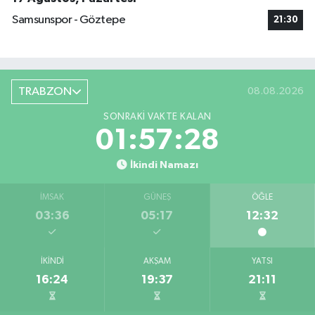
Samsunspor - Göztepe
21:30
TRABZON
08.08.2026
SONRAKI VAKTE KALAN
01:57:27
İkindi Namazı
İMSAK
GÜNEŞ
ÖĞLE
03:36
05:17
12:32
İKINDI
AKŞAM
YATSI
16:24
19:37
21:11