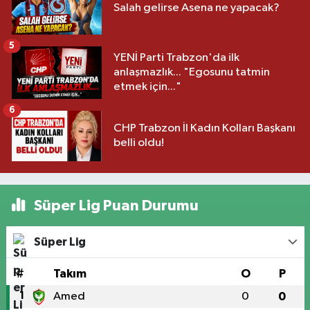
Salah gelirse Asena ne yapacak?
5
YENİ Parti Trabzon'da ilk
anlaşmazlık... "Egosunu tatmin
etmek için..."
6
CHP Trabzon İl Kadın Kolları Başkanı
belli oldu!
Süper Lig Puan Durumu
Süper Lig
#
Takım
O
P
1
Amed
0
0