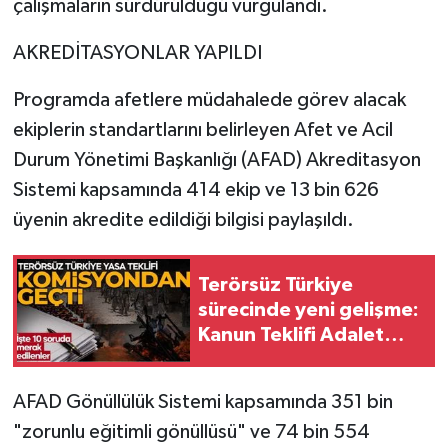
çalışmaların sürdürüldüğü vurgulandı.
AKREDİTASYONLAR YAPILDI
Programda afetlere müdahalede görev alacak
ekiplerin standartlarını belirleyen Afet ve Acil
Durum Yönetimi Başkanlığı (AFAD) Akreditasyon
Sistemi kapsamında 414 ekip ve 13 bin 626
üyenin akredite edildiği bilgisi paylaşıldı.
Terörsüz Türkiye
sürecinde yeni gelişme:
Kanun Teklifi Adalet
Komisyonu'nda kabul
edildi
AFAD Gönüllülük Sistemi kapsamında 351 bin
"zorunlu eğitimli gönüllüsü" ve 74 bin 554