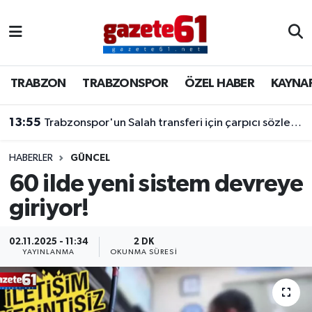
TRABZON
Trabzon Nöbetçi Eczaneler
TRABZON
TRABZONSPOR
ÖZEL HABER
KAYNA
TRABZONSPOR
Trabzon Hava Durumu
13:55
Trabzonspor'un Salah transferi için çarpıcı sözler! "Bu dünyaya bir mesajdır"
ÖZEL HABER
Trabzon Namaz Vakitleri
KAYNAR KAZAN
Trabzon Trafik Yoğunluk Haritası
HABERLER
GÜNCEL
60 ilde yeni sistem devreye
SİYASET
Süper Lig Puan Durumu ve Fikstür
giriyor!
GÜNDEM
Tüm Manşetler
02.11.2025 - 11:34
2 DK
YAYINLANMA
OKUNMA SÜRESI
Son Dakika Haberleri
Haber Arşivi