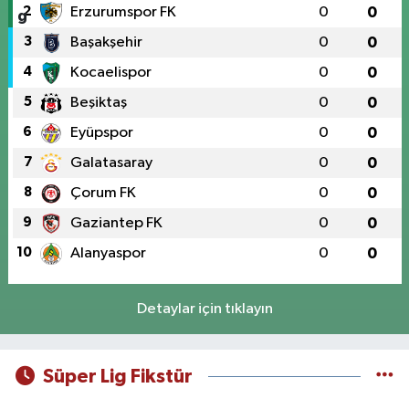
2
Erzurumspor FK
0
0
3
Başakşehir
0
0
4
Kocaelispor
0
0
5
Beşiktaş
0
0
6
Eyüpspor
0
0
7
Galatasaray
0
0
8
Çorum FK
0
0
9
Gaziantep FK
0
0
10
Alanyaspor
0
0
Detaylar için tıklayın
Süper Lig Fikstür