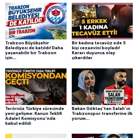
Trabzon Büyükşehir
Bir kadına tecavüz ede 5
Belediyesi de katıldı! Daha
kişi cezaevini boyladı!
yaşanabilir bir Trabzon
Kararı duyunca olay
için...
çıkardılar
Terörsüz Türkiye sürecinde
Bakan Göktaş’tan Salah’ın
yeni gelişme: Kanun Teklifi
Trabzonspor transferine ilk
Adalet Komisyonu'nda
yorum...
kabul edildi