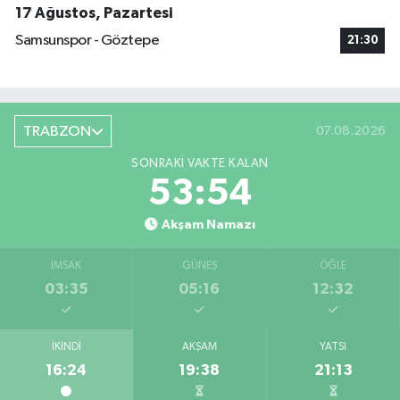
17 Ağustos, Pazartesi
Samsunspor - Göztepe
21:30
TRABZON
07.08.2026
SONRAKI VAKTE KALAN
53:53
Akşam Namazı
İMSAK
GÜNEŞ
ÖĞLE
03:35
05:16
12:32
İKINDI
AKŞAM
YATSI
16:24
19:38
21:13