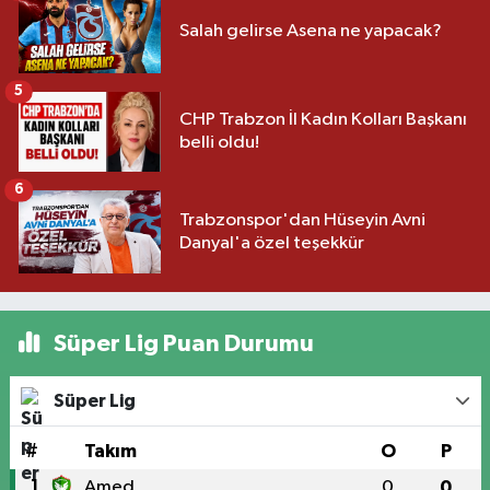
Salah gelirse Asena ne yapacak?
5
CHP Trabzon İl Kadın Kolları Başkanı
belli oldu!
6
Trabzonspor'dan Hüseyin Avni
Danyal'a özel teşekkür
Süper Lig Puan Durumu
Süper Lig
#
Takım
O
P
1
Amed
0
0