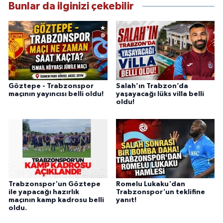
Bunlar da ilginizi çekebilir
Göztepe - Trabzonspor
Salah’ın Trabzon’da
maçının yayıncısı belli oldu!
yaşayacağı lüks villa belli
oldu!
Trabzonspor'un Göztepe
Romelu Lukaku'dan
ile yapacağı hazırlık
Trabzonspor'un teklifine
maçının kamp kadrosu belli
yanıt!
oldu.