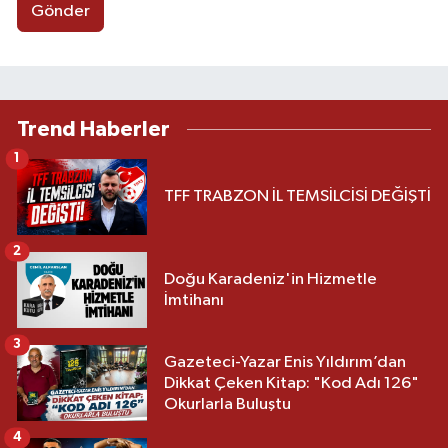
Gönder
Trend Haberler
1
TFF TRABZON İL TEMSİLCİSİ DEĞİŞTİ
2
Doğu Karadeniz'in Hizmetle
İmtihanı
3
Gazeteci-Yazar Enis Yıldırım’dan
Dikkat Çeken Kitap: "Kod Adı 126"
Okurlarla Buluştu
4