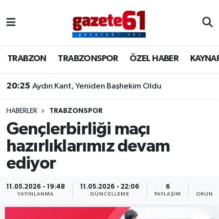
TRABZON
Trabzon Nöbetçi Eczaneler
TRABZON
TRABZONSPOR
ÖZEL HABER
KAYNA
TRABZONSPOR
Trabzon Hava Durumu
20:25
Aydın Kant, Yeniden Başhekim Oldu
ÖZEL HABER
Trabzon Namaz Vakitleri
KAYNAR KAZAN
Trabzon Trafik Yoğunluk Haritası
HABERLER
TRABZONSPOR
Gençlerbirliği maçı
SİYASET
Süper Lig Puan Durumu ve Fikstür
hazırlıklarımız devam
ediyor
GÜNDEM
Tüm Manşetler
Son Dakika Haberleri
11.05.2026 - 19:48
11.05.2026 - 22:06
6
1
YAYINLANMA
GÜNCELLEME
PAYLAŞIM
OKUNMA
Haber Arşivi