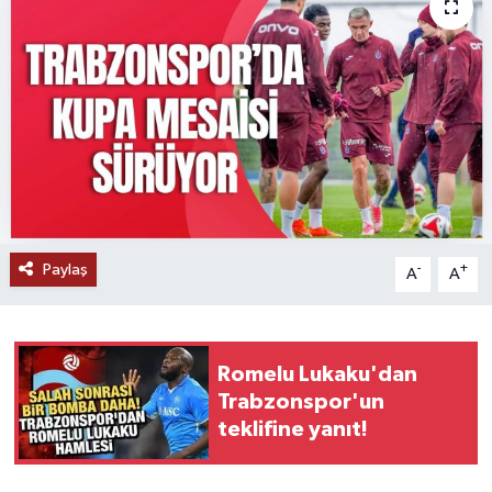
Paylaş
-
+
A
A
Romelu Lukaku'dan
Trabzonspor'un
teklifine yanıt!