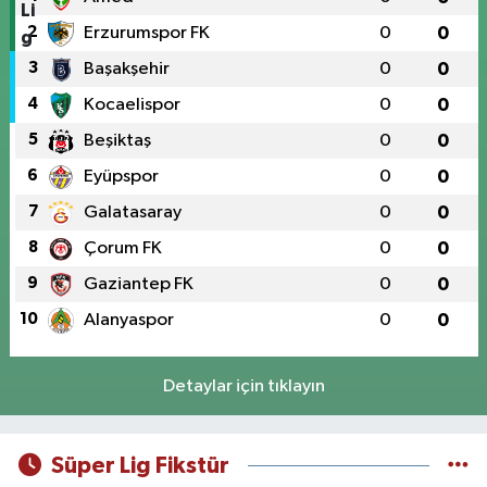
2
Erzurumspor FK
0
0
3
Başakşehir
0
0
4
Kocaelispor
0
0
5
Beşiktaş
0
0
6
Eyüpspor
0
0
7
Galatasaray
0
0
8
Çorum FK
0
0
9
Gaziantep FK
0
0
10
Alanyaspor
0
0
Detaylar için tıklayın
Süper Lig Fikstür