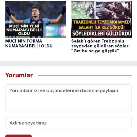
MUÇİ'NİN FORMA
Salah’ı gören Trabzonlu
NUMARASI BELLİ OLDU
teyzeden güldüren sözler:
"Gız bu ne ga güççük"
Yorumlar