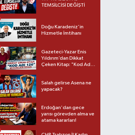
TEMSİLCİSİ DEĞİŞTİ
Doğu Karadeniz'in
Hizmetle İmtihanı
Gazeteci-Yazar Enis
Yıldırım’dan Dikkat
Çeken Kitap: "Kod Adı
126" Okurlarla Buluştu
Salah gelirse Asena ne
yapacak?
Erdoğan'dan gece
yarısı görevden alma ve
atama kararları!
CHP Trabzon İl Kadın