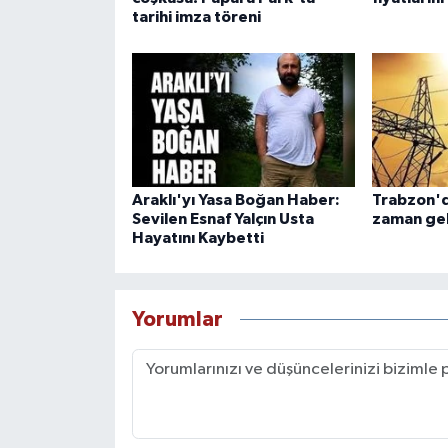
tarihi imza töreni
Araklı'yı Yasa Boğan Haber:
Trabzon'd
Sevilen Esnaf Yalçın Usta
zaman ge
Hayatını Kaybetti
Yorumlar