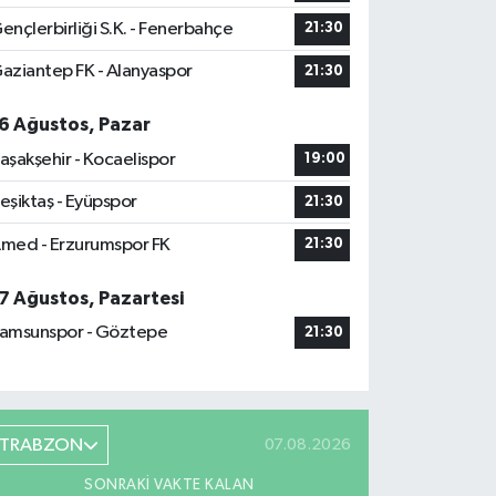
ençlerbirliği S.K. - Fenerbahçe
21:30
aziantep FK - Alanyaspor
21:30
6 Ağustos, Pazar
aşakşehir - Kocaelispor
19:00
eşiktaş - Eyüpspor
21:30
med - Erzurumspor FK
21:30
7 Ağustos, Pazartesi
amsunspor - Göztepe
21:30
TRABZON
07.08.2026
SONRAKI VAKTE KALAN