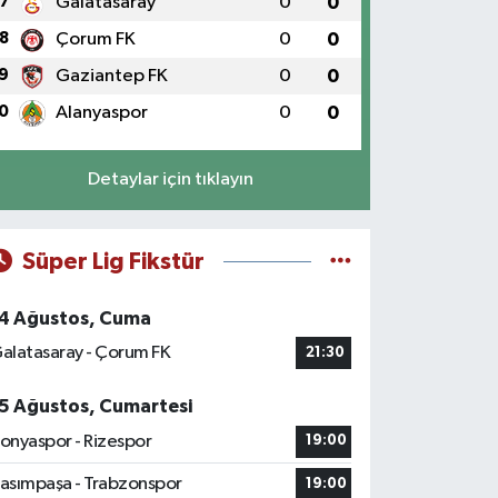
7
Galatasaray
0
0
8
Çorum FK
0
0
9
Gaziantep FK
0
0
0
Alanyaspor
0
0
Detaylar için tıklayın
Süper Lig Fikstür
4 Ağustos, Cuma
alatasaray - Çorum FK
21:30
5 Ağustos, Cumartesi
onyaspor - Rizespor
19:00
asımpaşa - Trabzonspor
19:00