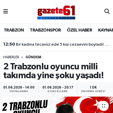
TRABZON
Trabzon Nöbetçi Eczaneler
TRABZON
TRABZONSPOR
ÖZEL HABER
KAYNA
TRABZONSPOR
Trabzon Hava Durumu
12:50
Bir kadına tecavüz ede 5 kişi cezaevini boyladı! Kararı duyunca olay çıkardılar
ÖZEL HABER
Trabzon Namaz Vakitleri
KAYNAR KAZAN
Trabzon Trafik Yoğunluk Haritası
HABERLER
GÜNDEM
2 Trabzonlu oyuncu milli
SİYASET
Süper Lig Puan Durumu ve Fikstür
takımda yine şoku yaşadı!
GÜNDEM
Tüm Manşetler
01.06.2026 - 14:00
01.06.2026 - 20:17
1 DK
YAYINLANMA
GÜNCELLEME
OKUNMA SÜRESI
Son Dakika Haberleri
Haber Arşivi