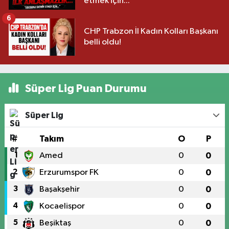
etmek için..."
6
CHP Trabzon İl Kadın Kolları Başkanı
belli oldu!
Süper Lig Puan Durumu
Süper Lig
#
Takım
O
P
1
Amed
0
0
2
Erzurumspor FK
0
0
3
Başakşehir
0
0
4
Kocaelispor
0
0
5
Beşiktaş
0
0