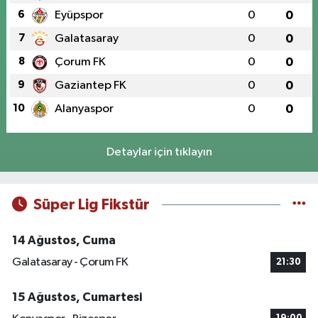
6
Eyüpspor
0
0
7
Galatasaray
0
0
8
Çorum FK
0
0
9
Gaziantep FK
0
0
10
Alanyaspor
0
0
Detaylar için tıklayın
Süper Lig Fikstür
14 Ağustos, Cuma
Galatasaray - Çorum FK
21:30
15 Ağustos, Cumartesi