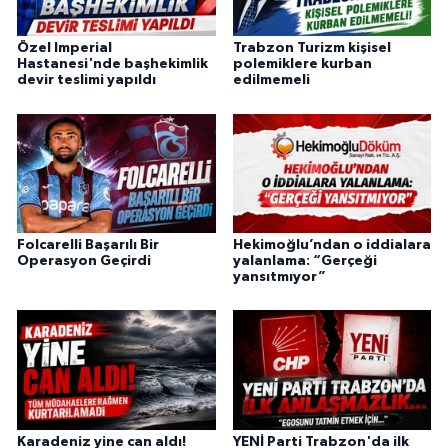
Özel Imperial
Trabzon Turizm kişisel
Hastanesi'nde başhekimlik
polemiklere kurban
devir teslimi yapıldı
edilmemeli
Folcarelli Başarılı Bir
Hekimoğlu’ndan o iddialara
Operasyon Geçirdi
yalanlama: “Gerçeği
yansıtmıyor”
Karadeniz yine can aldı!
YENİ Parti Trabzon'da ilk