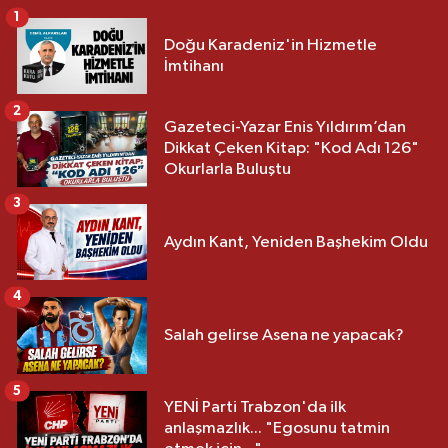
1
Doğu Karadeniz'in Hizmetle
İmtihanı
2
Gazeteci-Yazar Enis Yıldırım’dan
Dikkat Çeken Kitap: "Kod Adı 126"
Okurlarla Buluştu
3
Aydın Kant, Yeniden Başhekim Oldu
4
Salah gelirse Asena ne yapacak?
5
YENİ Parti Trabzon'da ilk
anlaşmazlık... "Egosunu tatmin