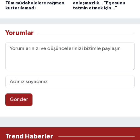
Tüm müdahalelere rağmen
anlaşmazlık... "Egosunu
kurtarılamadı
tatmin etmek için..."
Yorumlar
Gönder
Trend Haberler