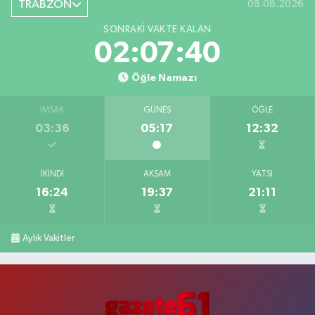
TRABZON
08.08.2026
SONRAKI VAKTE KALAN
02:07:39
Öğle Namazı
İMSAK
GÜNEŞ
ÖĞLE
03:36
05:17
12:32
İKINDI
AKŞAM
YATSI
16:24
19:37
21:11
Aylık Vakitler