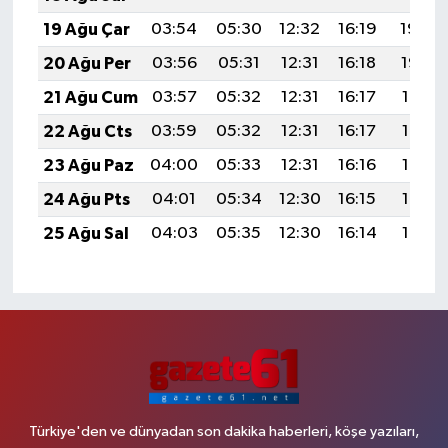
19 Ağu Çar
03:54
05:30
12:32
16:19
19:24
20 Ağu Per
03:56
05:31
12:31
16:18
19:22
21 Ağu Cum
03:57
05:32
12:31
16:17
19:21
22 Ağu Cts
03:59
05:32
12:31
16:17
19:19
23 Ağu Paz
04:00
05:33
12:31
16:16
19:18
24 Ağu Pts
04:01
05:34
12:30
16:15
19:16
25 Ağu Sal
04:03
05:35
12:30
16:14
19:15
Türkiye'den ve dünyadan son dakika haberleri, köşe yazıları,