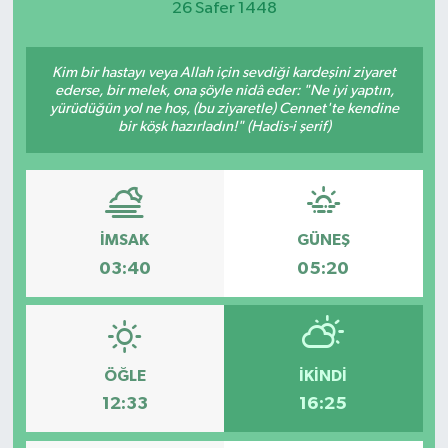
26 Safer 1448
Kim bir hastayı veya Allah için sevdiği kardeşini ziyaret
ederse, bir melek, ona şöyle nidâ eder: "Ne iyi yaptın,
yürüdüğün yol ne hoş, (bu ziyaretle) Cennet'te kendine
bir köşk hazırladın!" (Hadis-i şerif)
İMSAK
GÜNEŞ
03:40
05:20
ÖĞLE
İKINDI
12:33
16:25