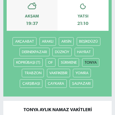
AKŞAM
YATSI
19:37
21:10
AKÇAABAT
ARAKLI
ARSİN
BEŞİKDÜZÜ
DERNEKPAZARI
DÜZKÖY
HAYRAT
KÖPRÜBAŞI (T)
OF
SÜRMENE
TONYA
TRABZON
VAKFIKEBİR
YOMRA
ÇARŞIBAŞI
ÇAYKARA
ŞALPAZARI
TONYA AYLIK NAMAZ VAKITLERI