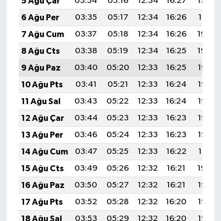
5 Ağu Çar
03:34
05:16
12:34
16:27
19:42
6 Ağu Per
03:35
05:17
12:34
16:26
19:41
7 Ağu Cum
03:37
05:18
12:34
16:26
19:40
8 Ağu Cts
03:38
05:19
12:34
16:25
19:39
9 Ağu Paz
03:40
05:20
12:33
16:25
19:37
10 Ağu Pts
03:41
05:21
12:33
16:24
19:36
11 Ağu Sal
03:43
05:22
12:33
16:24
19:35
12 Ağu Çar
03:44
05:23
12:33
16:23
19:33
13 Ağu Per
03:46
05:24
12:33
16:23
19:32
14 Ağu Cum
03:47
05:25
12:33
16:22
19:31
15 Ağu Cts
03:49
05:26
12:32
16:21
19:29
16 Ağu Paz
03:50
05:27
12:32
16:21
19:28
17 Ağu Pts
03:52
05:28
12:32
16:20
19:27
18 Ağu Sal
03:53
05:29
12:32
16:20
19:25