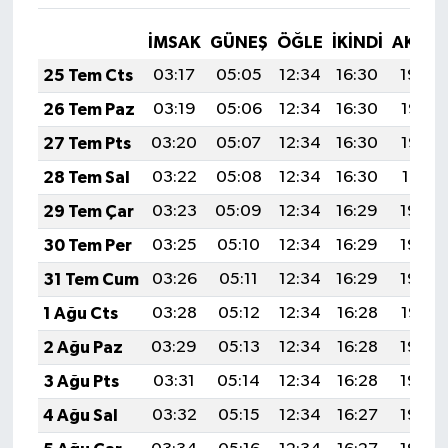
İMSAK
GÜNEŞ
ÖĞLE
İKINDI
AKŞA
25 Tem Cts
03:17
05:05
12:34
16:30
19:54
26 Tem Paz
03:19
05:06
12:34
16:30
19:53
27 Tem Pts
03:20
05:07
12:34
16:30
19:52
28 Tem Sal
03:22
05:08
12:34
16:30
19:51
29 Tem Çar
03:23
05:09
12:34
16:29
19:50
30 Tem Per
03:25
05:10
12:34
16:29
19:49
31 Tem Cum
03:26
05:11
12:34
16:29
19:48
1 Ağu Cts
03:28
05:12
12:34
16:28
19:47
2 Ağu Paz
03:29
05:13
12:34
16:28
19:46
3 Ağu Pts
03:31
05:14
12:34
16:28
19:45
4 Ağu Sal
03:32
05:15
12:34
16:27
19:43