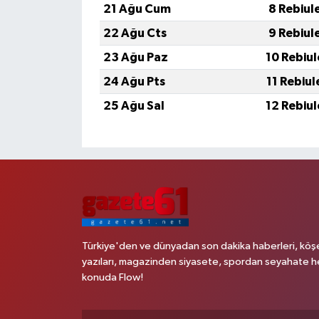
21 Ağu Cum
8 Rebiul
22 Ağu Cts
9 Rebiul
23 Ağu Paz
10 Rebiu
24 Ağu Pts
11 Rebiu
25 Ağu Sal
12 Rebiu
Türkiye'den ve dünyadan son dakika haberleri, köş
yazıları, magazinden siyasete, spordan seyahate h
konuda Flow!