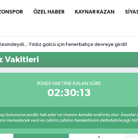
ZONSPOR
ÖZEL HABER
KAYNAR KAZAN
SİYA
esindeydi... Yıldız golcü için Fenerbahçe devreye girdi!
 Vakitleri
İKINDI VAKTINE KALAN SÜRE
02:30:12
 şey bulunursa sevâbı hak eder ve imanını kemâle erdirmiş olur: İnsanlar 
ini menedecek verâ ve cahilin cahilce hareketlerini defedebileceği hili