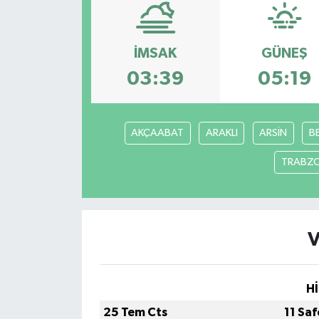
İMSAK
GÜNEŞ
03:39
05:19
AKÇAABAT
ARAKLI
ARSİN
B
TRABZ
V
Hİ
25 Tem Cts
11 Sa