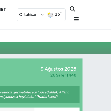
SET
°
25
Ortahisar
9 Ağustos 2026
26 Safer 1448
arasında geçinebileceği (güzel) ahlâk, Allâhü
m (yumuşak huyluluk)." (Hadis-i şerif)