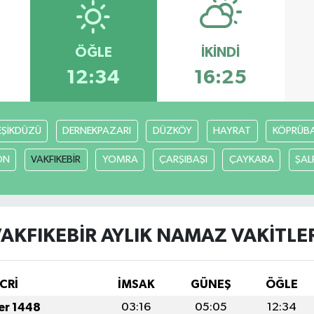
ÖĞLE
İKINDI
12:34
16:25
EŞİKDÜZÜ
DERNEKPAZARI
DÜZKÖY
HAYRAT
KÖPRÜBAŞ
ON
VAKFIKEBİR
YOMRA
ÇARŞIBAŞI
ÇAYKARA
ŞAL
AKFIKEBİR AYLIK NAMAZ VAKITLE
CRİ
İMSAK
GÜNEŞ
ÖĞLE
fer 1448
03:16
05:05
12:34