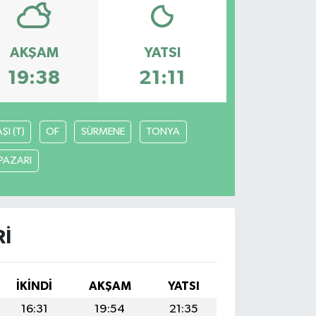
AKŞAM
YATSI
19:38
21:11
I (T)
OF
SÜRMENE
TONYA
PAZARI
RI
İKINDI
AKŞAM
YATSI
16:31
19:54
21:35