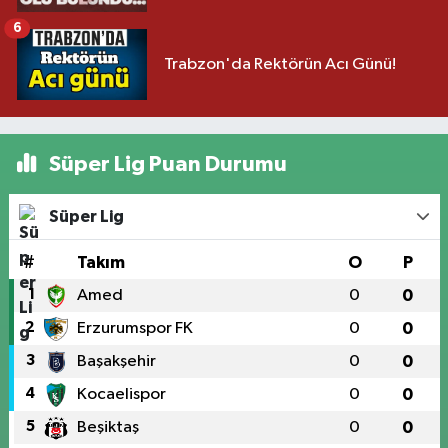
6
Trabzon'da Rektörün Acı Günü!
Süper Lig Puan Durumu
Süper Lig
#
Takım
O
P
1
Amed
0
0
2
Erzurumspor FK
0
0
3
Başakşehir
0
0
4
Kocaelispor
0
0
5
Beşiktaş
0
0