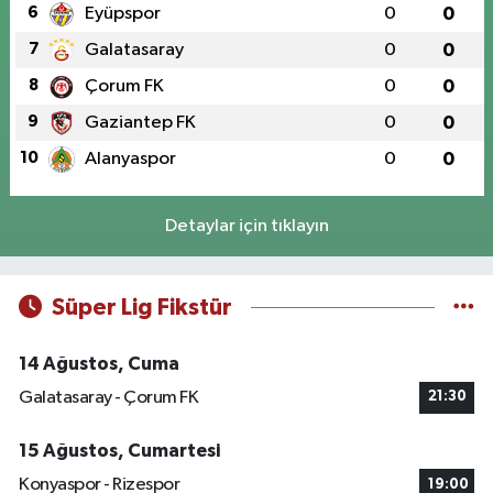
6
Eyüpspor
0
0
7
Galatasaray
0
0
8
Çorum FK
0
0
9
Gaziantep FK
0
0
10
Alanyaspor
0
0
Detaylar için tıklayın
Süper Lig Fikstür
14 Ağustos, Cuma
Galatasaray - Çorum FK
21:30
15 Ağustos, Cumartesi
Konyaspor - Rizespor
19:00