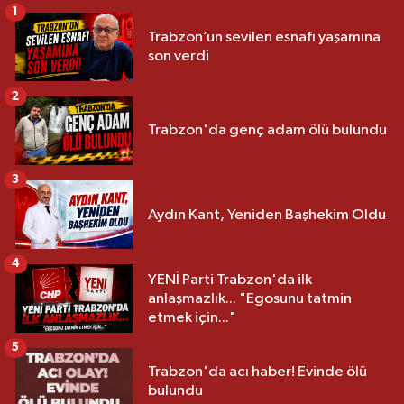
1
Trabzon’un sevilen esnafı yaşamına
son verdi
2
Trabzon'da genç adam ölü bulundu
3
Aydın Kant, Yeniden Başhekim Oldu
4
YENİ Parti Trabzon'da ilk
anlaşmazlık... "Egosunu tatmin
etmek için..."
5
Trabzon'da acı haber! Evinde ölü
bulundu