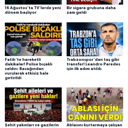
16 Ağustos’ta TV'lerde yeni
Bir sigara grubuna daha
dönem başlıyor
zam geldi
Fatih'te hareketli
Trabzonspor'dan taş gibi
dakikalar! Polise bıçaklı
transfer! Leandro Paredes
saldırı: Bacağından
için ilk adım atıldı
vurularak etkisiz hale
getirildi
Şehit yakınları ve gazilerin
Ablasını kurtarmaya çalışan