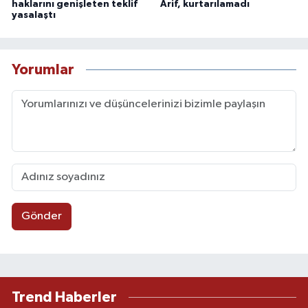
haklarını genişleten teklif
Arif, kurtarılamadı
yasalaştı
Yorumlar
Gönder
Trend Haberler