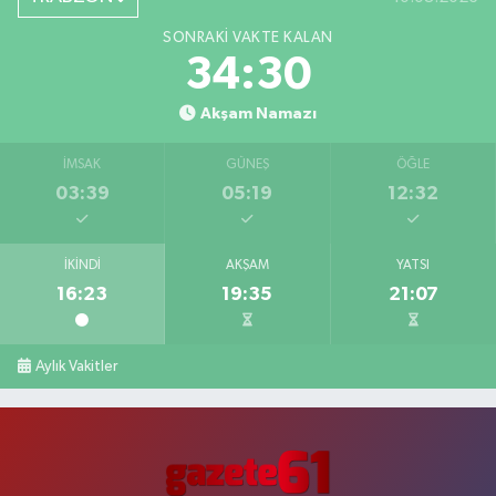
SONRAKI VAKTE KALAN
34:29
Akşam Namazı
İMSAK
GÜNEŞ
ÖĞLE
03:39
05:19
12:32
İKINDI
AKŞAM
YATSI
16:23
19:35
21:07
Aylık Vakitler