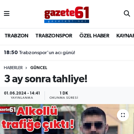
TRABZON
Trabzon Nöbetçi Eczaneler
TRABZON
TRABZONSPOR
ÖZEL HABER
KAYNA
TRABZONSPOR
Trabzon Hava Durumu
18:50
Trabzonspor'un acı günü!
ÖZEL HABER
Trabzon Namaz Vakitleri
KAYNAR KAZAN
Trabzon Trafik Yoğunluk Haritası
HABERLER
GÜNCEL
3 ay sonra tahliye!
SİYASET
Süper Lig Puan Durumu ve Fikstür
01.06.2024 - 14:41
1 DK
YAYINLANMA
OKUNMA SÜRESI
GÜNDEM
Tüm Manşetler
Son Dakika Haberleri
Haber Arşivi