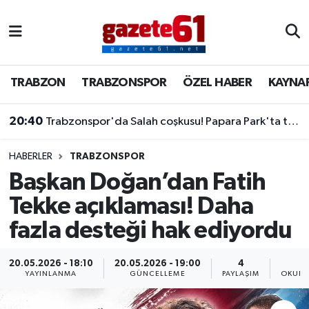
TRABZON
Trabzon Nöbetçi Eczaneler
TRABZON
TRABZONSPOR
ÖZEL HABER
KAYNA
20:40
TRABZONSPOR
Trabzon Hava Durumu
Trabzonspor'da Salah coşkusu! Papara Park'ta tarihi imza töreni
20:15
Kritik MGK sonrası 8 maddelik bildiri yayımlandı!
ÖZEL HABER
Trabzon Namaz Vakitleri
KAYNAR KAZAN
Trabzon Trafik Yoğunluk Haritası
HABERLER
TRABZONSPOR
Başkan Doğan’dan Fatih
SİYASET
Süper Lig Puan Durumu ve Fikstür
Tekke açıklaması! Daha
fazla desteği hak ediyordu
GÜNDEM
Tüm Manşetler
Son Dakika Haberleri
20.05.2026 - 18:10
20.05.2026 - 19:00
4
YAYINLANMA
GÜNCELLEME
PAYLAŞIM
OKUNM
Haber Arşivi