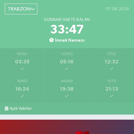
TRABZON
07.08.2026
SONRAKI VAKTE KALAN
33:46
İmsak Namazı
İMSAK
GÜNEŞ
ÖĞLE
03:35
05:16
12:32
İKINDI
AKŞAM
YATSI
16:24
19:38
21:13
Aylık Vakitler