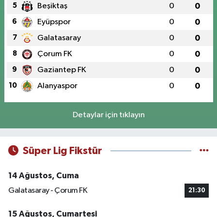
5
Beşiktaş
0
0
6
Eyüpspor
0
0
7
Galatasaray
0
0
8
Çorum FK
0
0
9
Gaziantep FK
0
0
10
Alanyaspor
0
0
Detaylar için tıklayın
Süper Lig Fikstür
14 Ağustos, Cuma
Galatasaray - Çorum FK
21:30
15 Ağustos, Cumartesi