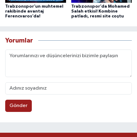
Trabzonspor’un muhtemel
Trabzonspor’da Mohamed
rakibinde avantaj
Salah etkisi! Kombine
Ferencvaros’da!
patladı, resmi site coştu
Yorumlar
Gönder