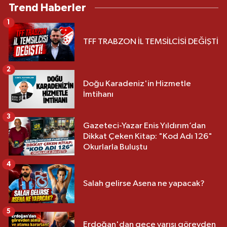
Trend Haberler
1
TFF TRABZON İL TEMSİLCİSİ DEĞİŞTİ
2
Doğu Karadeniz'in Hizmetle
İmtihanı
3
Gazeteci-Yazar Enis Yıldırım’dan
Dikkat Çeken Kitap: "Kod Adı 126"
Okurlarla Buluştu
4
Salah gelirse Asena ne yapacak?
5
Erdoğan'dan gece yarısı görevden