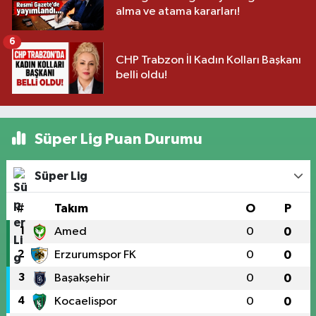
alma ve atama kararları!
6
CHP Trabzon İl Kadın Kolları Başkanı
belli oldu!
Süper Lig Puan Durumu
Süper Lig
#
Takım
O
P
1
Amed
0
0
2
Erzurumspor FK
0
0
3
Başakşehir
0
0
4
Kocaelispor
0
0