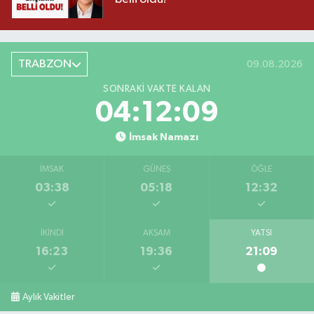
TRABZON
09.08.2026
SONRAKI VAKTE KALAN
04:12:08
İmsak Namazı
İMSAK
GÜNEŞ
ÖĞLE
03:38
05:18
12:32
İKINDI
AKŞAM
YATSI
16:23
19:36
21:09
Aylık Vakitler