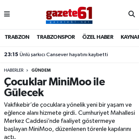
TRABZON
Trabzon Nöbetçi Eczaneler
TRABZON
TRABZONSPOR
ÖZEL HABER
KAYNA
TRABZONSPOR
Trabzon Hava Durumu
23:15
Ünlü şarkıcı Cansever hayatını kaybetti
ÖZEL HABER
Trabzon Namaz Vakitleri
KAYNAR KAZAN
Trabzon Trafik Yoğunluk Haritası
HABERLER
GÜNDEM
Çocuklar MiniMoo ile
SİYASET
Süper Lig Puan Durumu ve Fikstür
Gülecek
GÜNDEM
Tüm Manşetler
Vakfıkebir’de çocuklara yönelik yeni bir yaşam ve
eğlence alanı hizmete girdi. Cumhuriyet Mahallesi
Son Dakika Haberleri
Merkez Caddesi’nde faaliyet göstermeye
başlayan MiniMoo, düzenlenen törenle kapılarını
Haber Arşivi
açtı.