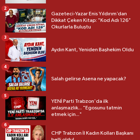
2
Gazeteci-Yazar Enis Yıldırım’dan
Dikkat Çeken Kitap: "Kod Adı 126"
Okurlarla Buluştu
3
Aydın Kant, Yeniden Başhekim Oldu
4
Salah gelirse Asena ne yapacak?
5
YENİ Parti Trabzon'da ilk
anlaşmazlık... "Egosunu tatmin
etmek için..."
6
CHP Trabzon İl Kadın Kolları Başkanı
belli oldu!