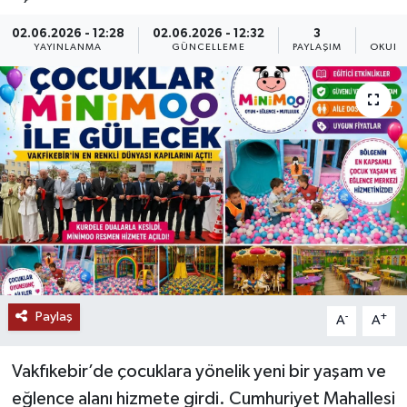
02.06.2026 - 12:28
02.06.2026 - 12:32
3
YAYINLANMA
GÜNCELLEME
PAYLAŞIM
OKUNM
Paylaş
-
+
A
A
Vakfıkebir’de çocuklara yönelik yeni bir yaşam ve
eğlence alanı hizmete girdi. Cumhuriyet Mahallesi