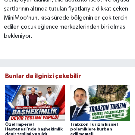
şartlarının altında tutulan fiyatlarıyla dikkat çeken
MiniMoo’nun, kısa sürede bölgenin en çok tercih
edilen çocuk eğlence merkezlerinden biri olması
bekleniyor.
Bunlar da ilginizi çekebilir
Özel Imperial
Trabzon Turizm kişisel
Hastanesi'nde başhekimlik
polemiklere kurban
devir teslimi yapıldı
edilmemeli