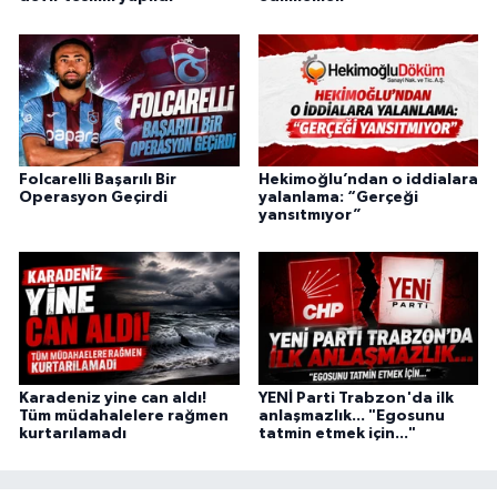
Folcarelli Başarılı Bir
Hekimoğlu’ndan o iddialara
Operasyon Geçirdi
yalanlama: “Gerçeği
yansıtmıyor”
Karadeniz yine can aldı!
YENİ Parti Trabzon'da ilk
Tüm müdahalelere rağmen
anlaşmazlık... "Egosunu
kurtarılamadı
tatmin etmek için..."