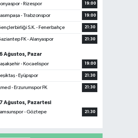
onyaspor - Rizespor
19:00
asımpaşa - Trabzonspor
19:00
ençlerbirliği S.K. - Fenerbahçe
21:30
aziantep FK - Alanyaspor
21:30
6 Ağustos, Pazar
aşakşehir - Kocaelispor
19:00
eşiktaş - Eyüpspor
21:30
med - Erzurumspor FK
21:30
7 Ağustos, Pazartesi
amsunspor - Göztepe
21:30