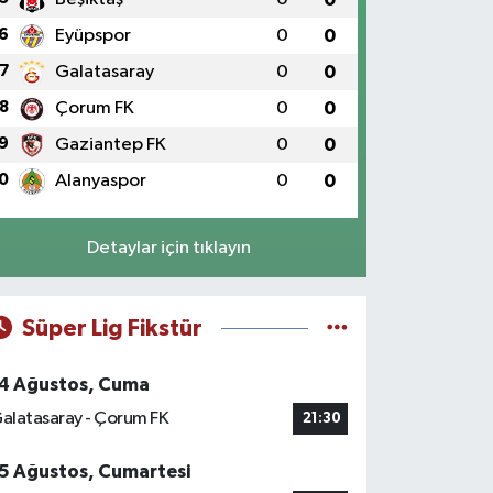
6
Eyüpspor
0
0
7
Galatasaray
0
0
8
Çorum FK
0
0
9
Gaziantep FK
0
0
0
Alanyaspor
0
0
Detaylar için tıklayın
Süper Lig Fikstür
4 Ağustos, Cuma
alatasaray - Çorum FK
21:30
5 Ağustos, Cumartesi