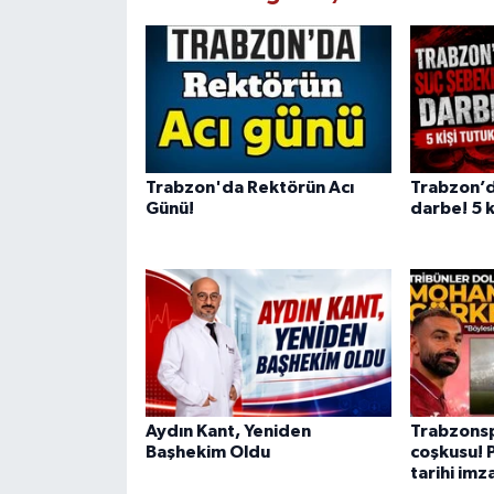
Trabzon'da Rektörün Acı
Trabzon’d
Günü!
darbe! 5 k
Aydın Kant, Yeniden
Trabzonsp
Başhekim Oldu
coşkusu! 
tarihi imz