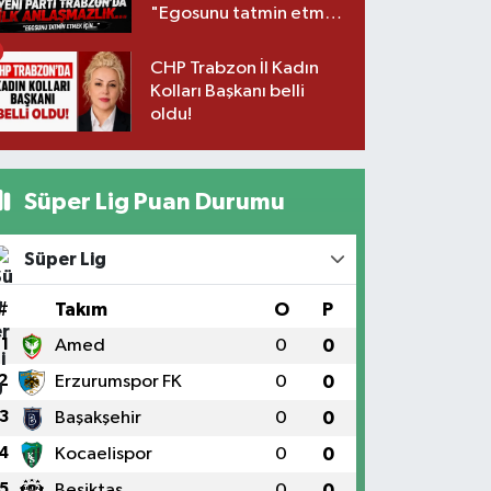
"Egosunu tatmin etmek
için..."
CHP Trabzon İl Kadın
Kolları Başkanı belli
oldu!
Süper Lig Puan Durumu
Süper Lig
#
Takım
O
P
1
Amed
0
0
2
Erzurumspor FK
0
0
3
Başakşehir
0
0
4
Kocaelispor
0
0
5
Beşiktaş
0
0