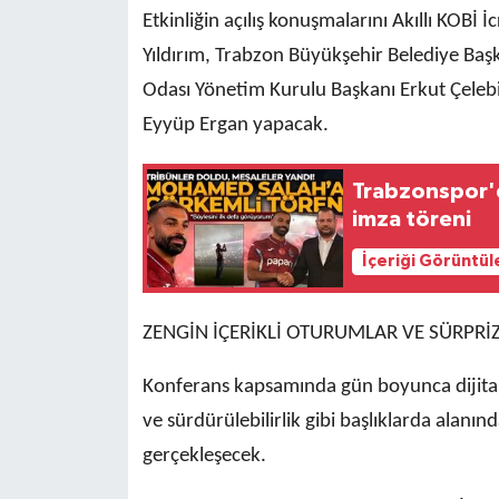
Etkinliğin açılış konuşmalarını Akıllı KOBİ 
Yıldırım, Trabzon Büyükşehir Belediye Ba
Odası Yönetim Kurulu Başkanı Erkut Çelebi
Eyyüp Ergan yapacak.
Trabzonspor'd
imza töreni
İçeriği Görüntül
ZENGİN İÇERİKLİ OTURUMLAR VE SÜRPRİ
Konferans kapsamında gün boyunca dijital
ve sürdürülebilirlik gibi başlıklarda alanı
gerçekleşecek.