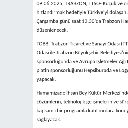
09.06.2025, TRABZON, TTSO- Küçük ve orta ö
hızlandırmak hedefiyle Türkiye’yi dolaşan 
Çarşamba günü saat 12.30’da Trabzon Ha
düzenlenecek.
TOBB, Trabzon Ticaret ve Sanayi Odası (TTS
Odası ile Trabzon Büyükşehir Belediyesi’ni
sponsorluğunda ve Avrupa İşletmeler Ağı Pr
platin sponsorluğunu Hepsiburada ve Logo Y
yapacak.
Hamamizade İhsan Bey Kültür Merkezi'nde 
çözümlerin, teknolojik gelişmelerin ve sürd
kapsamlı bir programla katılımcılara konuyla
sağlayacak.