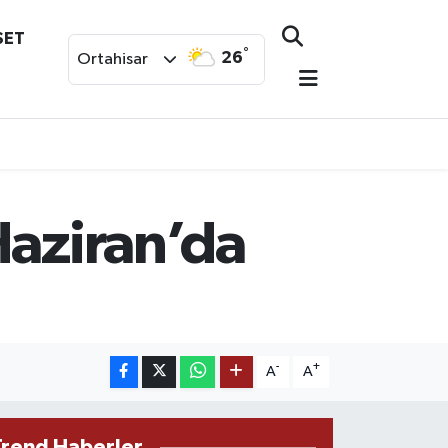
SET
°
26
Ortahisar
Haziran’da
-
+
A
A
Trend Haberler