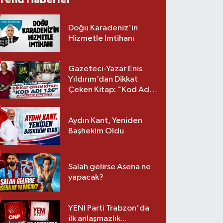
Doğu Karadeniz'in
Hizmetle İmtihanı
Gazeteci-Yazar Enis
Yıldırım’dan Dikkat
Çeken Kitap: "Kod Adı
126" Okurlarla Buluştu
Aydın Kant, Yeniden
Başhekim Oldu
Salah gelirse Asena ne
yapacak?
YENİ Parti Trabzon'da
ilk anlaşmazlık...