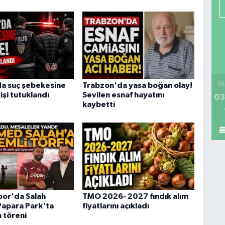
İM
a suç şebekesine
Trabzon'da yasa boğan olay!
işi tutuklandı
Sevilen esnaf hayatını
03
kaybetti
or'da Salah
TMO 2026- 2027 fındık alım
Papara Park'ta
fiyatlarını açıkladı
a töreni