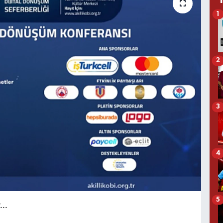
1
2
3
4
5
..