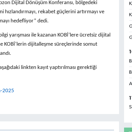
rabzon Dijital Dönüşüm Konferansı, bölgedeki
K
ni hızlandırmayı, rekabet güçlerini artırmayı ve
K
mayı hedefliyor” dedi.
G
gi yarışması ile kazanan KOBİ’lere ücretsiz dijital
G
e KOBİ’lerin dijitalleşme süreçlerinde somut
1
landı.
B
şağıdaki linkten kayıt yaptırılması gerektiği
B
A
on-2025
1
S