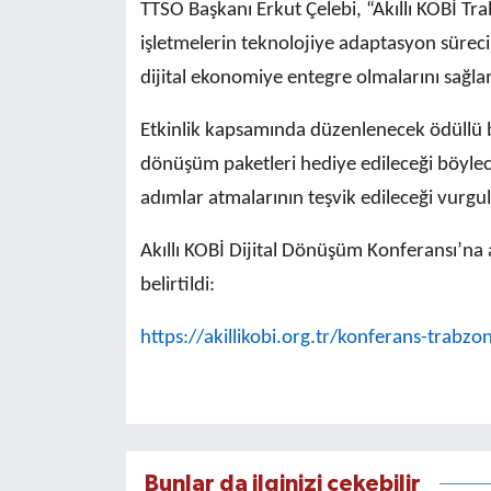
TTSO Başkanı Erkut Çelebi, “Akıllı KOBİ T
işletmelerin teknolojiye adaptasyon süreci
dijital ekonomiye entegre olmalarını sağla
Etkinlik kapsamında düzenlenecek ödüllü bil
dönüşüm paketleri hediye edileceği böylec
adımlar atmalarının teşvik edileceği vurgu
Akıllı KOBİ Dijital Dönüşüm Konferansı’na a
belirtildi:
https://akillikobi.org.tr/konferans-trabz
Bunlar da ilginizi çekebilir