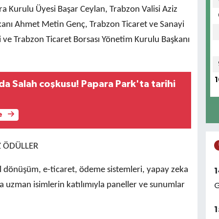
İcra Kurulu Üyesi Başar Ceylan, Trabzon Valisi Aziz
şkanı Ahmet Metin Genç, Trabzon Ticaret ve Sanayi
 ve Trabzon Ticaret Borsası Yönetim Kurulu Başkanı
1
a Salah coşkusu! Papara Park'ta tarihi
e
Z ÖDÜLLER
 dönüşüm, e-ticaret, ödeme sistemleri, yapay zeka
1
nda uzman isimlerin katılımıyla paneller ve sunumlar
G
1