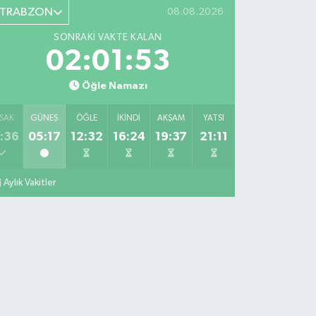
TRABZON
08.08.2026
SONRAKI VAKTE KALAN
02:01:52
Öğle Namazı
SAK
GÜNEŞ
ÖĞLE
İKINDI
AKŞAM
YATSI
:36
05:17
12:32
16:24
19:37
21:11
Aylık Vakitler