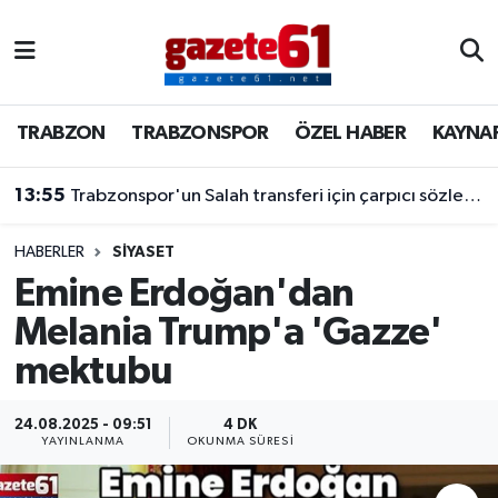
TRABZON
Trabzon Nöbetçi Eczaneler
TRABZON
TRABZONSPOR
ÖZEL HABER
KAYNA
TRABZONSPOR
Trabzon Hava Durumu
13:55
Trabzonspor'un Salah transferi için çarpıcı sözler! "Bu dünyaya bir mesajdır"
ÖZEL HABER
Trabzon Namaz Vakitleri
KAYNAR KAZAN
Trabzon Trafik Yoğunluk Haritası
HABERLER
SİYASET
Emine Erdoğan'dan
SİYASET
Süper Lig Puan Durumu ve Fikstür
Melania Trump'a 'Gazze'
mektubu
GÜNDEM
Tüm Manşetler
Son Dakika Haberleri
24.08.2025 - 09:51
4 DK
YAYINLANMA
OKUNMA SÜRESI
Haber Arşivi