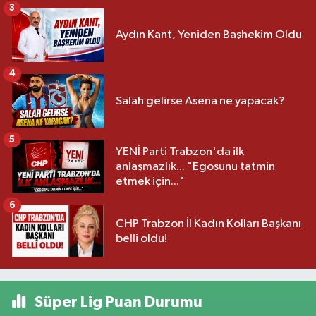
3
Aydın Kant, Yeniden Başhekim Oldu
4
Salah gelirse Asena ne yapacak?
5
YENİ Parti Trabzon'da ilk
anlaşmazlık... "Egosunu tatmin
etmek için..."
6
CHP Trabzon İl Kadın Kolları Başkanı
belli oldu!
Süper Lig Puan Durumu