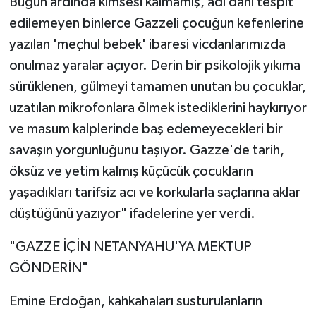
Bugün ardında kimsesi kalmamış, adı dahi tespit
edilemeyen binlerce Gazzeli çocuğun kefenlerine
yazılan 'meçhul bebek' ibaresi vicdanlarımızda
onulmaz yaralar açıyor. Derin bir psikolojik yıkıma
sürüklenen, gülmeyi tamamen unutan bu çocuklar,
uzatılan mikrofonlara ölmek istediklerini haykırıyor
ve masum kalplerinde baş edemeyecekleri bir
savaşın yorgunluğunu taşıyor. Gazze'de tarih,
öksüz ve yetim kalmış küçücük çocukların
yaşadıkları tarifsiz acı ve korkularla saçlarına aklar
düştüğünü yazıyor" ifadelerine yer verdi.
"GAZZE İÇİN NETANYAHU'YA MEKTUP
GÖNDERİN"
Emine Erdoğan, kahkahaları susturulanların