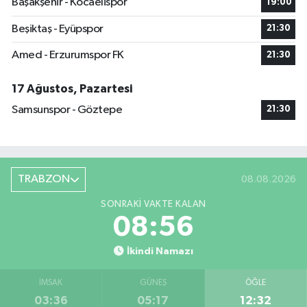
Başakşehir - Kocaelispor
19:00
Beşiktaş - Eyüpspor
21:30
Amed - Erzurumspor FK
21:30
17 Ağustos, Pazartesi
Samsunspor - Göztepe
21:30
TRABZON
08.08.2026
SONRAKI VAKTE KALAN
08:55
İkindi Namazı
İMSAK
GÜNEŞ
ÖĞLE
03:36
05:17
12:32