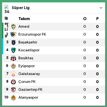
Süper Lig
#
Takım
O
P
1
Amed
0
0
2
Erzurumspor FK
0
0
3
Başakşehir
0
0
4
Kocaelispor
0
0
5
Beşiktaş
0
0
6
Eyüpspor
0
0
7
Galatasaray
0
0
8
Çorum FK
0
0
9
Gaziantep FK
0
0
10
Alanyaspor
0
0