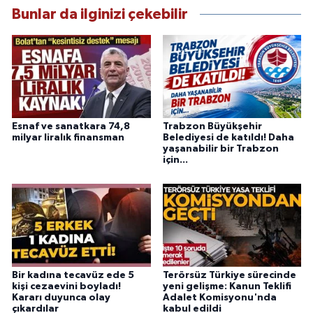
Bunlar da ilginizi çekebilir
Esnaf ve sanatkara 74,8
Trabzon Büyükşehir
milyar liralık finansman
Belediyesi de katıldı! Daha
yaşanabilir bir Trabzon
için...
Bir kadına tecavüz ede 5
Terörsüz Türkiye sürecinde
kişi cezaevini boyladı!
yeni gelişme: Kanun Teklifi
Kararı duyunca olay
Adalet Komisyonu'nda
çıkardılar
kabul edildi