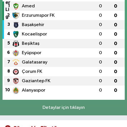
1
Amed
0
0
2
Erzurumspor FK
0
0
3
Başakşehir
0
0
4
Kocaelispor
0
0
5
Beşiktaş
0
0
6
Eyüpspor
0
0
7
Galatasaray
0
0
8
Çorum FK
0
0
9
Gaziantep FK
0
0
10
Alanyaspor
0
0
Detaylar için tıklayın