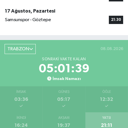
17 Ağustos, Pazartesi
Samsunspor - Göztepe
21:30
TRABZON
08.08.2026
SONRAKI VAKTE KALAN
05:01:38
İmsak Namazı
İMSAK
GÜNEŞ
ÖĞLE
03:36
05:17
12:32
İKINDI
AKŞAM
YATSI
16:24
19:37
21:11