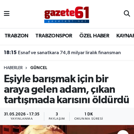
TRABZON
Trabzon Nöbetçi Eczaneler
TRABZON
TRABZONSPOR
ÖZEL HABER
KAYNA
TRABZONSPOR
Trabzon Hava Durumu
18:15
Esnaf ve sanatkara 74,8 milyar liralık finansman
ÖZEL HABER
Trabzon Namaz Vakitleri
KAYNAR KAZAN
Trabzon Trafik Yoğunluk Haritası
HABERLER
GÜNCEL
Eşiyle barışmak için bir
SİYASET
Süper Lig Puan Durumu ve Fikstür
araya gelen adam, çıkan
tartışmada karısını öldürdü
GÜNDEM
Tüm Manşetler
Son Dakika Haberleri
31.05.2026 - 17:35
3
1 DK
YAYINLANMA
PAYLAŞIM
OKUNMA SÜRESI
Haber Arşivi