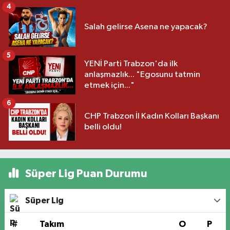
4
Salah gelirse Asena ne yapacak?
5
YENİ Parti Trabzon'da ilk
anlaşmazlık... "Egosunu tatmin
etmek için..."
6
CHP Trabzon İl Kadın Kolları Başkanı
belli oldu!
Süper Lig Puan Durumu
Süper Lig
#
Takım
O
P