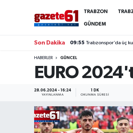
TRABZON
TRAB
TRABZON
Trabzon Nöbetçi Eczaneler
GÜNDEM
TRABZONSPOR
Trabzon Hava Durumu
Son Dakika
09:55
Trabzonspor’da üç kulv
ÖZEL HABER
Trabzon Namaz Vakitleri
HABERLER
GÜNCEL
EURO 2024'te
KAYNAR KAZAN
Trabzon Trafik Yoğunluk Haritası
SİYASET
Süper Lig Puan Durumu ve Fikstür
28.06.2024 - 16:24
1 DK
YAYINLANMA
OKUNMA SÜRESI
GÜNDEM
Tüm Manşetler
Son Dakika Haberleri
Haber Arşivi