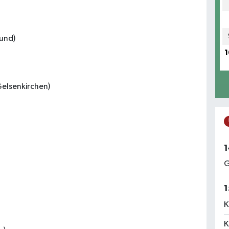
und)
1
Gelsenkirchen)
1
G
1
K
K