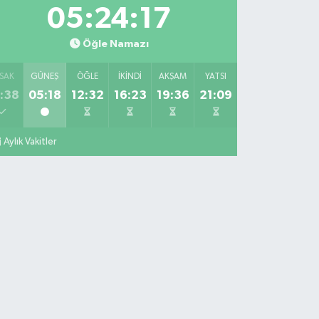
05:24:16
Öğle Namazı
SAK
GÜNEŞ
ÖĞLE
İKINDI
AKŞAM
YATSI
:38
05:18
12:32
16:23
19:36
21:09
Aylık Vakitler