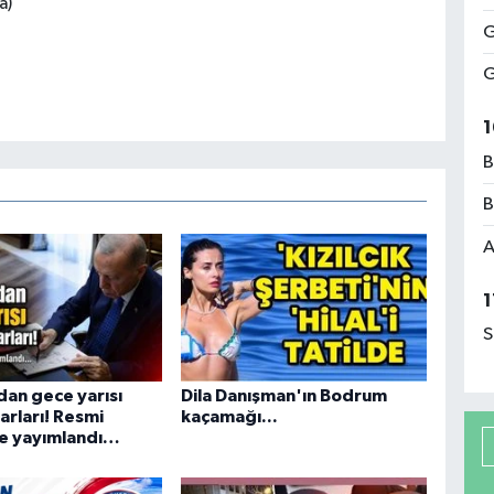
a)
G
G
1
B
B
A
1
S
an gece yarısı
Dila Danışman'ın Bodrum
arları! Resmi
kaçamağı...
e yayımlandı…