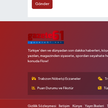
Gönder
Türkiye'den ve dünyadan son dakika haberleri, köş
yazıları, magazinden siyasete, spordan seyahate h
konuda Flow!
Trabzon Nöbetçi Eczaneler
T
Puan Durumu ve Fikstür
Tü
Gizlilik Sözleşmesi
İletişim
Künye
Yayın İlkeleri