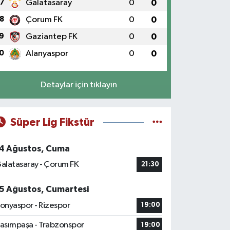
7
Galatasaray
0
0
8
Çorum FK
0
0
9
Gaziantep FK
0
0
0
Alanyaspor
0
0
Detaylar için tıklayın
Süper Lig Fikstür
4 Ağustos, Cuma
alatasaray - Çorum FK
21:30
5 Ağustos, Cumartesi
onyaspor - Rizespor
19:00
asımpaşa - Trabzonspor
19:00