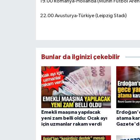
19.00 Romanya-Hollanda (Münih Futbol Aren
22.00 Avusturya-Türkiye (Leipzig Stadı)
Bunlar da ilginizi çekebilir
Emekli maaşına yapılacak
Erdoğan'd
yeni zam belli oldu: Ocak ayı
atama kar
için uzmanlar rakam verdi
Gazete'd