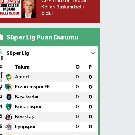
CHP Trabzon İl Kadın
Kolları Başkanı belli
oldu!
Süper Lig Puan Durumu
Süper Lig
#
Takım
O
P
1
Amed
0
0
2
Erzurumspor FK
0
0
3
Başakşehir
0
0
4
Kocaelispor
0
0
5
Beşiktaş
0
0
6
Eyüpspor
0
0