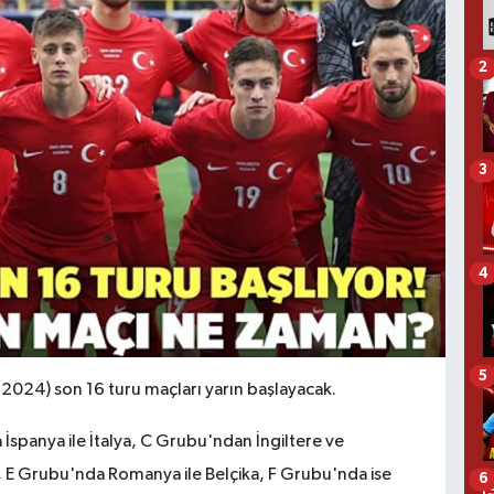
2
3
4
5
24) son 16 turu maçları yarın başlayacak.
İspanya ile İtalya, C Grubu'ndan İngiltere ve
 E Grubu'nda Romanya ile Belçika, F Grubu'nda ise
6