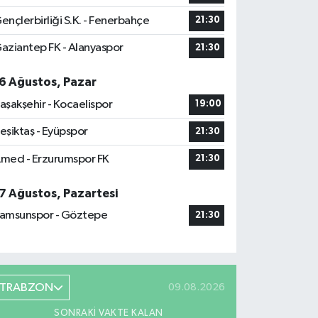
ençlerbirliği S.K. - Fenerbahçe
21:30
aziantep FK - Alanyaspor
21:30
6 Ağustos, Pazar
aşakşehir - Kocaelispor
19:00
eşiktaş - Eyüpspor
21:30
med - Erzurumspor FK
21:30
7 Ağustos, Pazartesi
amsunspor - Göztepe
21:30
TRABZON
09.08.2026
SONRAKI VAKTE KALAN