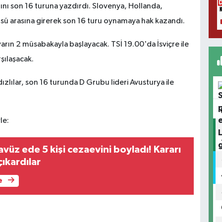
larını son 16 turuna yazdırdı. Slovenya, Hollanda,
üsü arasına girerek son 16 turu oynamaya hak kazandı.
arın 2 müsabakayla başlayacak. TSİ 19.00'da İsviçre ile
şılaşacak.
ızlılar, son 16 turunda D Grubu lideri Avusturya ile
le:
avüz ede 5 kişi cezaevini boyladı! Kararı
ıkardılar
e