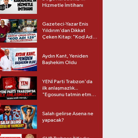
Hizmetle İmtihanı
Gazeteci-Yazar Enis
Yıldırım’dan Dikkat
Çeken Kitap: "Kod Adı
126" Okurlarla Buluştu
Aydın Kant, Yeniden
Başhekim Oldu
YENİ Parti Trabzon'da
ilk anlaşmazlık...
"Egosunu tatmin etmek
için..."
Salah gelirse Asena ne
yapacak?