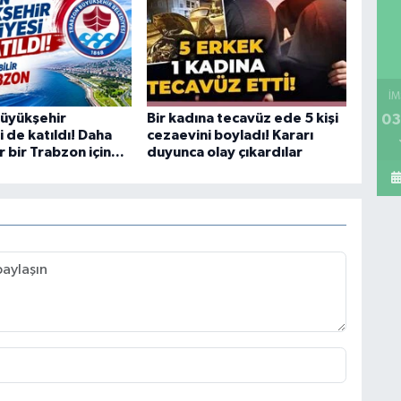
İM
üyükşehir
Bir kadına tecavüz ede 5 kişi
03
 de katıldı! Daha
cezaevini boyladı! Kararı
r bir Trabzon için...
duyunca olay çıkardılar