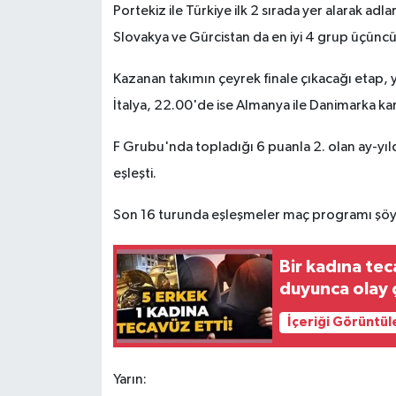
Portekiz ile Türkiye ilk 2 sırada yer alarak ad
Slovakya ve Gürcistan da en iyi 4 grup üçünc
Kazanan takımın çeyrek finale çıkacağı etap, y
İtalya, 22.00'de ise Almanya ile Danimarka kar
F Grubu'nda topladığı 6 puanla 2. olan ay-yıld
eşleşti.
Son 16 turunda eşleşmeler maç programı şöy
Bir kadına tec
duyunca olay ç
İçeriği Görüntül
Yarın: