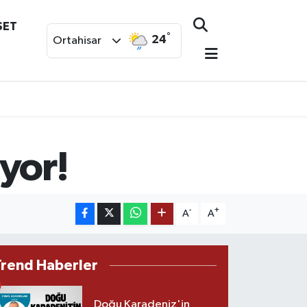
SET
°
24
Ortahisar
yor!
-
+
A
A
Trend Haberler
Doğu Karadeniz'in