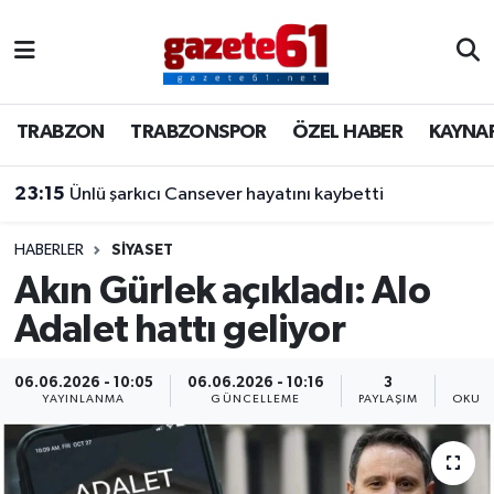
TRABZON
Trabzon Nöbetçi Eczaneler
TRABZON
TRABZONSPOR
ÖZEL HABER
KAYNA
TRABZONSPOR
Trabzon Hava Durumu
23:15
Ünlü şarkıcı Cansever hayatını kaybetti
ÖZEL HABER
Trabzon Namaz Vakitleri
KAYNAR KAZAN
Trabzon Trafik Yoğunluk Haritası
HABERLER
SİYASET
Akın Gürlek açıkladı: Alo
SİYASET
Süper Lig Puan Durumu ve Fikstür
Adalet hattı geliyor
GÜNDEM
Tüm Manşetler
06.06.2026 - 10:05
06.06.2026 - 10:16
3
YAYINLANMA
GÜNCELLEME
PAYLAŞIM
OKUNM
Son Dakika Haberleri
Haber Arşivi