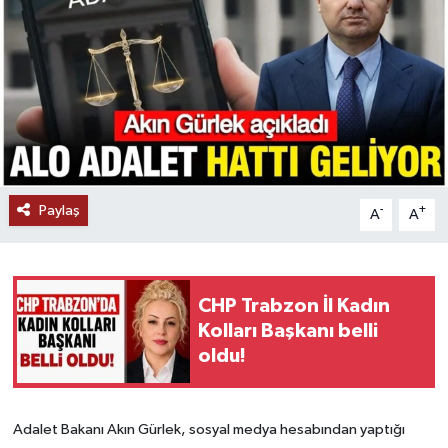
Paylaş
-
+
A
A
CHP Trabzon İl Kadın
Kolları Başkanı belli
oldu!
Adalet Bakanı Akın Gürlek, sosyal medya hesabından yaptığı