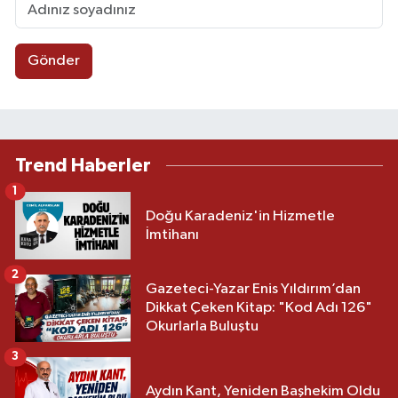
Gönder
Trend Haberler
1
Doğu Karadeniz'in Hizmetle
İmtihanı
2
Gazeteci-Yazar Enis Yıldırım’dan
Dikkat Çeken Kitap: "Kod Adı 126"
Okurlarla Buluştu
3
Aydın Kant, Yeniden Başhekim Oldu