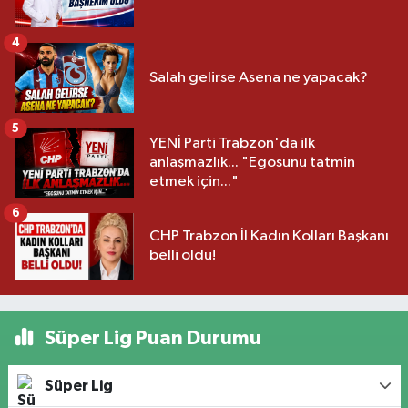
4
Salah gelirse Asena ne yapacak?
5
YENİ Parti Trabzon'da ilk
anlaşmazlık... "Egosunu tatmin
etmek için..."
6
CHP Trabzon İl Kadın Kolları Başkanı
belli oldu!
Süper Lig Puan Durumu
Süper Lig