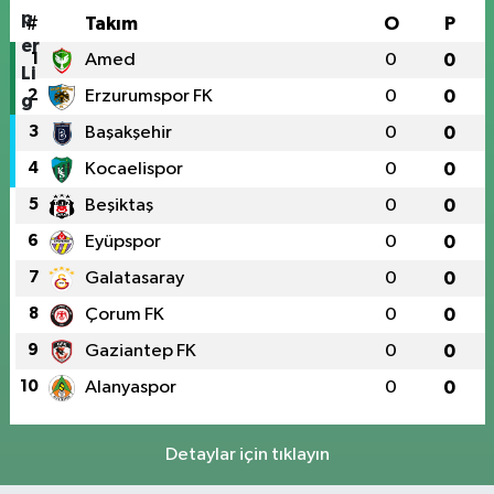
#
Takım
O
P
1
Amed
0
0
2
Erzurumspor FK
0
0
3
Başakşehir
0
0
4
Kocaelispor
0
0
5
Beşiktaş
0
0
6
Eyüpspor
0
0
7
Galatasaray
0
0
8
Çorum FK
0
0
9
Gaziantep FK
0
0
10
Alanyaspor
0
0
Detaylar için tıklayın