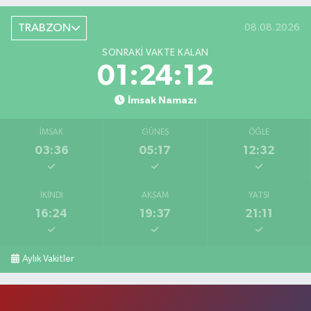
TRABZON
08.08.2026
SONRAKI VAKTE KALAN
01:24:11
İmsak Namazı
İMSAK
GÜNEŞ
ÖĞLE
03:36
05:17
12:32
İKINDI
AKŞAM
YATSI
16:24
19:37
21:11
Aylık Vakitler