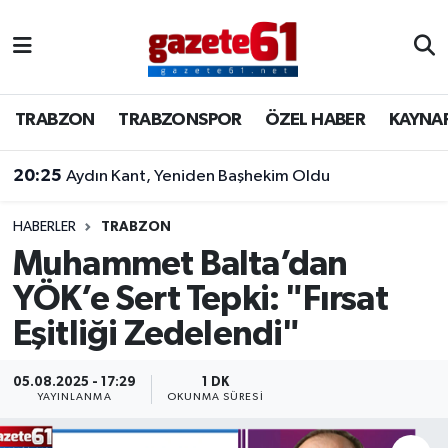
TRABZON
Trabzon Nöbetçi Eczaneler
TRABZON
TRABZONSPOR
ÖZEL HABER
KAYNA
TRABZONSPOR
Trabzon Hava Durumu
20:25
Aydın Kant, Yeniden Başhekim Oldu
ÖZEL HABER
Trabzon Namaz Vakitleri
KAYNAR KAZAN
Trabzon Trafik Yoğunluk Haritası
HABERLER
TRABZON
Muhammet Balta’dan
SİYASET
Süper Lig Puan Durumu ve Fikstür
YÖK’e Sert Tepki: "Fırsat
Eşitliği Zedelendi"
GÜNDEM
Tüm Manşetler
Son Dakika Haberleri
05.08.2025 - 17:29
1 DK
YAYINLANMA
OKUNMA SÜRESI
Haber Arşivi