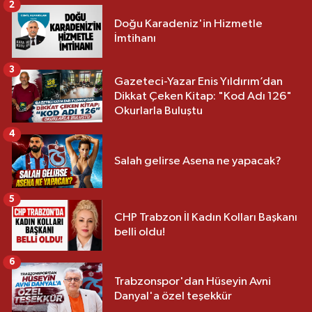
2
Doğu Karadeniz'in Hizmetle
İmtihanı
3
Gazeteci-Yazar Enis Yıldırım’dan
Dikkat Çeken Kitap: "Kod Adı 126"
Okurlarla Buluştu
4
Salah gelirse Asena ne yapacak?
5
CHP Trabzon İl Kadın Kolları Başkanı
belli oldu!
6
Trabzonspor'dan Hüseyin Avni
Danyal'a özel teşekkür