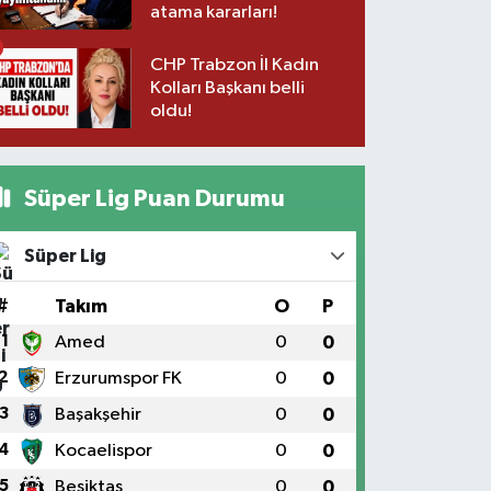
atama kararları!
CHP Trabzon İl Kadın
Kolları Başkanı belli
oldu!
Süper Lig Puan Durumu
Süper Lig
#
Takım
O
P
1
Amed
0
0
2
Erzurumspor FK
0
0
3
Başakşehir
0
0
4
Kocaelispor
0
0
5
Beşiktaş
0
0