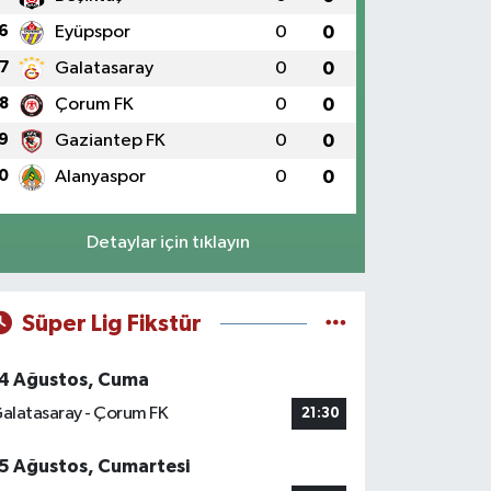
6
Eyüpspor
0
0
7
Galatasaray
0
0
8
Çorum FK
0
0
9
Gaziantep FK
0
0
0
Alanyaspor
0
0
Detaylar için tıklayın
Süper Lig Fikstür
4 Ağustos, Cuma
alatasaray - Çorum FK
21:30
5 Ağustos, Cumartesi