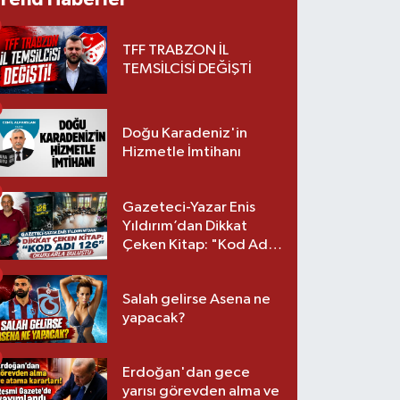
TFF TRABZON İL
TEMSİLCİSİ DEĞİŞTİ
Doğu Karadeniz'in
Hizmetle İmtihanı
Gazeteci-Yazar Enis
Yıldırım’dan Dikkat
Çeken Kitap: "Kod Adı
126" Okurlarla Buluştu
Salah gelirse Asena ne
yapacak?
Erdoğan'dan gece
yarısı görevden alma ve