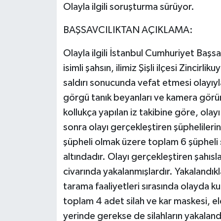
Olayla ilgili soruşturma sürüyor.
BAŞSAVCILIKTAN AÇIKLAMA:
Olayla ilgili İstanbul Cumhuriyet Başs
isimli şahsın, ilimiz Şişli ilçesi Zincirl
saldırı sonucunda vefat etmesi olayıy
görgü tanık beyanları ve kamera görün
kollukça yapılan iz takibine göre, olayı
sonra olayı gerçekleştiren şüphelileri
şüpheli olmak üzere toplam 6 şüpheli ş
altındadır. Olayı gerçekleştiren şahısl
civarında yakalanmışlardır. Yakalandık
tarama faaliyetleri sırasında olayda ku
toplam 4 adet silah ve kar maskesi, eld
yerinde gerekse de silahların yakaland