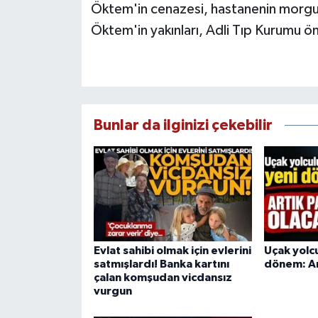
Öktem'in cenazesi, hastanenin morgun
Öktem'in yakınları, Adli Tıp Kurumu 
Bunlar da ilginizi çekebilir
Evlat sahibi olmak için evlerini
Uçak yolcu
satmışlardı! Banka kartını
dönem: Ar
çalan komşudan vicdansız
vurgun