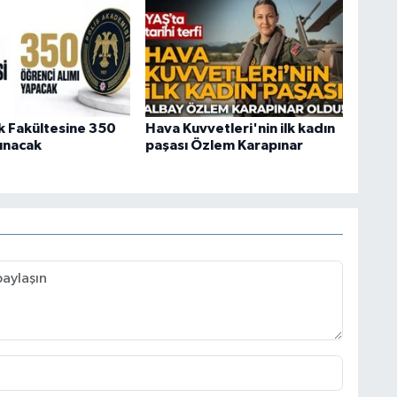
ik Fakültesine 350
Hava Kuvvetleri'nin ilk kadın
lınacak
paşası Özlem Karapınar