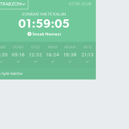
TRABZON
07.08.2026
SONRAKI VAKTE KALAN
01:59:04
İmsak Namazı
SAK
GÜNEŞ
ÖĞLE
İKINDI
AKŞAM
YATSI
:35
05:16
12:32
16:24
19:38
21:13
Aylık Vakitler