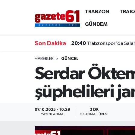
TRABZON
TRAB
TRABZON
Trabzon Nöbetçi Eczaneler
GÜNDEM
TRABZONSPOR
Trabzon Hava Durumu
Son Dakika
20:40
Trabzonspor'da Salah 
ÖZEL HABER
Trabzon Namaz Vakitleri
HABERLER
GÜNCEL
Serdar Öktem
KAYNAR KAZAN
Trabzon Trafik Yoğunluk Haritası
SİYASET
Süper Lig Puan Durumu ve Fikstür
şüphelileri j
GÜNDEM
Tüm Manşetler
07.10.2025 - 10:29
3 DK
Son Dakika Haberleri
YAYINLANMA
OKUNMA SÜRESI
Haber Arşivi