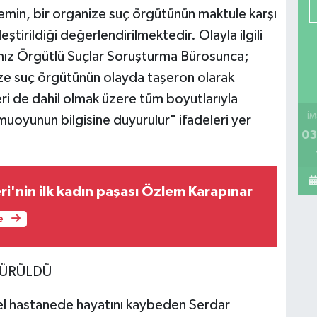
lemin, bir organize suç örgütünün maktule karşı
irildiği değerlendirilmektedir. Olayla ilgili
mız Örgütlü Suçlar Soruşturma Bürosunca;
ize suç örgütünün olayda taşeron olarak
leri de dahil olmak üzere tüm boyutlarıyla
İM
muoyunun bilgisine duyurulur" ifadeleri yer
03
i'nin ilk kadın paşası Özlem Karapınar
e
TÜRÜLDÜ
 özel hastanede hayatını kaybeden Serdar