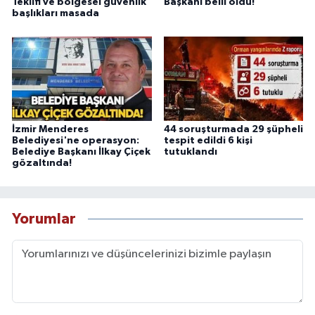
Teklifi ve bölgesel güvenlik
Başkanı belli oldu!
başlıkları masada
İzmir Menderes
44 soruşturmada 29 şüpheli
Belediyesi'ne operasyon:
tespit edildi 6 kişi
Belediye Başkanı İlkay Çiçek
tutuklandı
gözaltında!
Yorumlar