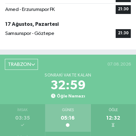
Amed - Erzurumspor FK
21:30
17 Ağustos, Pazartesi
Samsunspor - Göztepe
21:30
TRABZON
07.08.2026
SONRAKI VAKTE KALAN
32:58
Öğle Namazı
İMSAK
GÜNEŞ
ÖĞLE
03:35
05:16
12:32