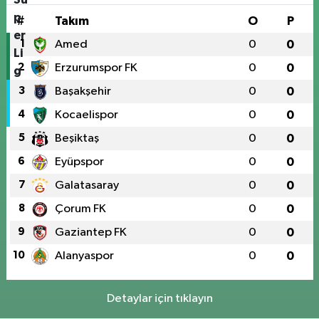
#
Takım
O
P
1
Amed
0
0
2
Erzurumspor FK
0
0
3
Başakşehir
0
0
4
Kocaelispor
0
0
5
Beşiktaş
0
0
6
Eyüpspor
0
0
7
Galatasaray
0
0
8
Çorum FK
0
0
9
Gaziantep FK
0
0
10
Alanyaspor
0
0
Detaylar için tıklayın