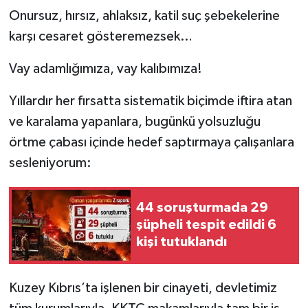
Onursuz, hırsız, ahlaksız, katil suç şebekelerine
karşı cesaret gösteremezsek…
Vay adamlığımıza, vay kalıbımıza!
Yıllardır her fırsatta sistematik biçimde iftira atan
ve karalama yapanlara, bugünkü yolsuzluğu
örtme çabası içinde hedef saptırmaya çalışanlara
sesleniyorum:
44 soruşturmada 29
şüpheli tespit edildi 6
kişi tutuklandı
Kuzey Kıbrıs’ta işlenen bir cinayeti, devletimiz