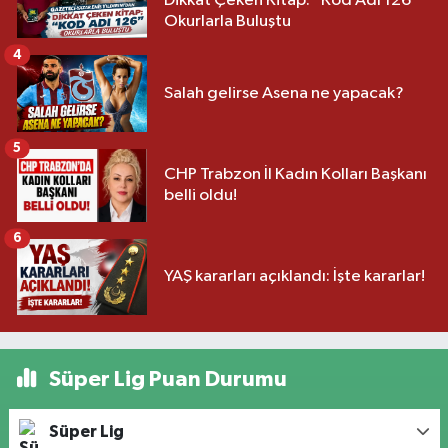
Dikkat Çeken Kitap: "Kod Adı 126"
Okurlarla Buluştu
4
Salah gelirse Asena ne yapacak?
5
CHP Trabzon İl Kadın Kolları Başkanı
belli oldu!
6
YAŞ kararları açıklandı: İşte kararlar!
Süper Lig Puan Durumu
Süper Lig