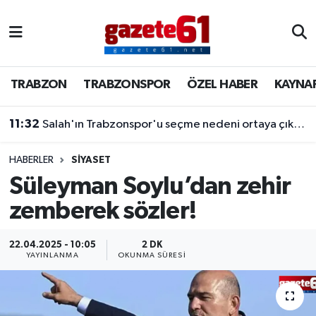
TRABZON
Trabzon Nöbetçi Eczaneler
TRABZON
TRABZONSPOR
ÖZEL HABER
KAYNA
TRABZONSPOR
Trabzon Hava Durumu
11:32
Salah'ın Trabzonspor'u seçme nedeni ortaya çıktı! Dev teklifleri geri çevirdi
ÖZEL HABER
Trabzon Namaz Vakitleri
KAYNAR KAZAN
Trabzon Trafik Yoğunluk Haritası
HABERLER
SİYASET
Süleyman Soylu’dan zehir
SİYASET
Süper Lig Puan Durumu ve Fikstür
zemberek sözler!
GÜNDEM
Tüm Manşetler
22.04.2025 - 10:05
2 DK
YAYINLANMA
OKUNMA SÜRESI
Son Dakika Haberleri
Haber Arşivi