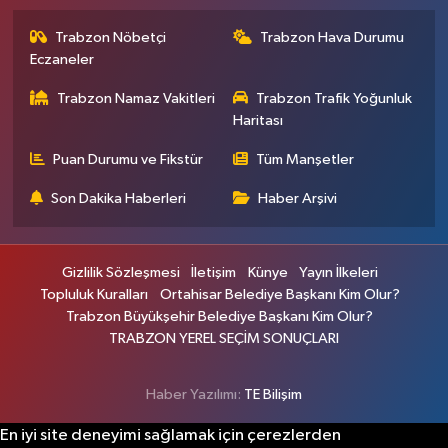
Trabzon Nöbetçi
Trabzon Hava Durumu
Eczaneler
Trabzon Namaz Vakitleri
Trabzon Trafik Yoğunluk
Haritası
Puan Durumu ve Fikstür
Tüm Manşetler
Son Dakika Haberleri
Haber Arşivi
Gizlilik Sözleşmesi
İletişim
Künye
Yayın İlkeleri
Topluluk Kuralları
Ortahisar Belediye Başkanı Kim Olur?
Trabzon Büyükşehir Belediye Başkanı Kim Olur?
TRABZON YEREL SEÇİM SONUÇLARI
Haber Yazılımı:
TE Bilişim
En iyi site deneyimi sağlamak için çerezlerden