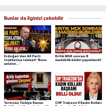
Bunlar da ilginizi çekebilir
Erdoğan’dan AK Parti
Kritik MGK sonrası 8
teşkilatına talimat! ‘Bunu
maddelik bildiri yayımlandı!
anlatın…’
Terörsüz Türkiye Kanun
CHP Trabzon İl Kadın Kolları