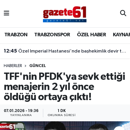
TRABZON
Trabzon Nöbetçi Eczaneler
TRABZON
TRABZONSPOR
ÖZEL HABER
KAYNA
TRABZONSPOR
Trabzon Hava Durumu
12:45
Özel Imperial Hastanesi'nde başhekimlik devir teslimi yapıldı
ÖZEL HABER
Trabzon Namaz Vakitleri
KAYNAR KAZAN
Trabzon Trafik Yoğunluk Haritası
HABERLER
GÜNCEL
TFF'nin PFDK'ya sevk ettiği
SİYASET
Süper Lig Puan Durumu ve Fikstür
menajerin 2 yıl önce
öldüğü ortaya çıktı!
GÜNDEM
Tüm Manşetler
Son Dakika Haberleri
07.01.2026 - 19:36
1 DK
YAYINLANMA
OKUNMA SÜRESI
Haber Arşivi