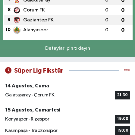
Galatasaray
0
0
8
Çorum FK
0
0
9
Gaziantep FK
0
0
10
Alanyaspor
0
0
Detaylar için tıklayın
Süper Lig Fikstür
14 Ağustos, Cuma
Galatasaray - Çorum FK
21:30
15 Ağustos, Cumartesi
Konyaspor - Rizespor
19:00
Kasımpaşa - Trabzonspor
19:00