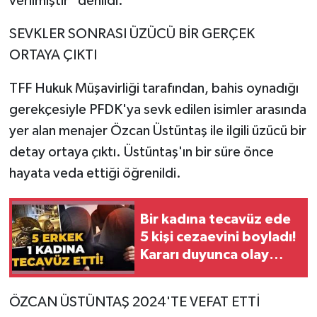
verilmiştir" denildi.
SEVKLER SONRASI ÜZÜCÜ BİR GERÇEK
ORTAYA ÇIKTI
TFF Hukuk Müşavirliği tarafından, bahis oynadığı
gerekçesiyle PFDK'ya sevk edilen isimler arasında
yer alan menajer Özcan Üstüntaş ile ilgili üzücü bir
detay ortaya çıktı. Üstüntaş'ın bir süre önce
hayata veda ettiği öğrenildi.
Bir kadına tecavüz ede
5 kişi cezaevini boyladı!
Kararı duyunca olay
çıkardılar
ÖZCAN ÜSTÜNTAŞ 2024'TE VEFAT ETTİ