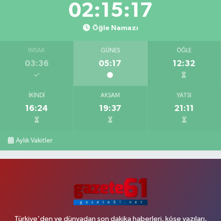
02:15:16
Öğle Namazı
İMSAK
GÜNEŞ
ÖĞLE
03:36
05:17
12:32
İKINDI
AKŞAM
YATSI
16:24
19:37
21:11
Aylık Vakitler
Türkiye'den ve dünyadan son dakika haberleri, köşe yazıları,