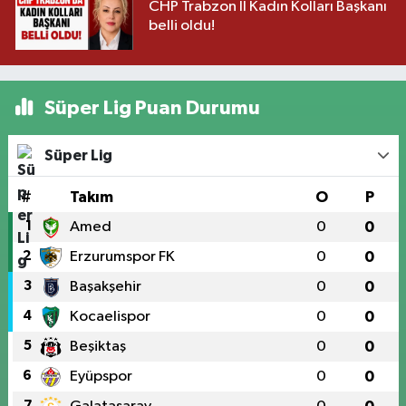
CHP Trabzon İl Kadın Kolları Başkanı
belli oldu!
Süper Lig Puan Durumu
Süper Lig
#
Takım
O
P
1
Amed
0
0
2
Erzurumspor FK
0
0
3
Başakşehir
0
0
4
Kocaelispor
0
0
5
Beşiktaş
0
0
6
Eyüpspor
0
0
7