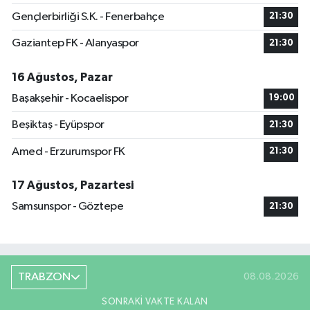
Gençlerbirliği S.K. - Fenerbahçe
21:30
Gaziantep FK - Alanyaspor
21:30
16 Ağustos, Pazar
Başakşehir - Kocaelispor
19:00
Beşiktaş - Eyüpspor
21:30
Amed - Erzurumspor FK
21:30
17 Ağustos, Pazartesi
Samsunspor - Göztepe
21:30
TRABZON
08.08.2026
SONRAKI VAKTE KALAN