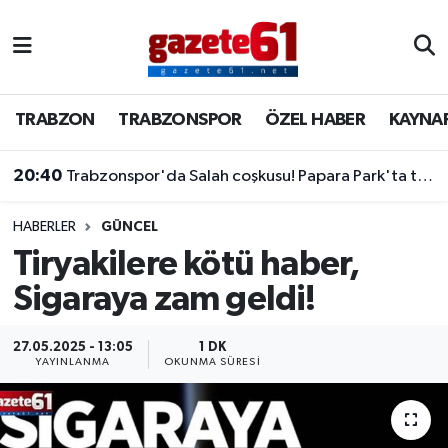
TRABZON
Trabzon Nöbetçi Eczaneler
TRABZON
TRABZONSPOR
ÖZEL HABER
KAYNA
TRABZONSPOR
Trabzon Hava Durumu
20:40
Trabzonspor'da Salah coşkusu! Papara Park'ta tarihi imza töreni
ÖZEL HABER
Trabzon Namaz Vakitleri
KAYNAR KAZAN
Trabzon Trafik Yoğunluk Haritası
HABERLER
GÜNCEL
Tiryakilere kötü haber,
SİYASET
Süper Lig Puan Durumu ve Fikstür
Sigaraya zam geldi!
GÜNDEM
Tüm Manşetler
27.05.2025 - 13:05
1 DK
YAYINLANMA
OKUNMA SÜRESI
Son Dakika Haberleri
Haber Arşivi