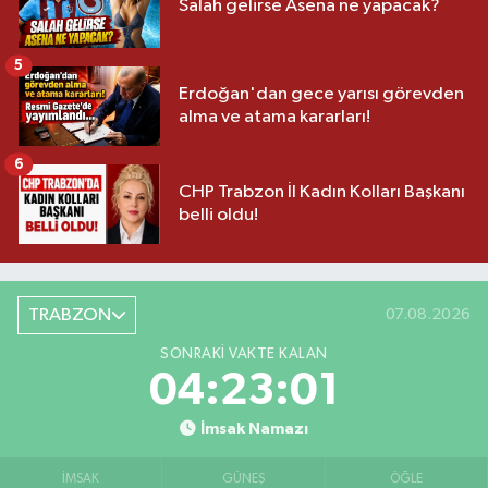
Salah gelirse Asena ne yapacak?
5
Erdoğan'dan gece yarısı görevden
alma ve atama kararları!
6
CHP Trabzon İl Kadın Kolları Başkanı
belli oldu!
TRABZON
07.08.2026
SONRAKI VAKTE KALAN
04:23:00
İmsak Namazı
İMSAK
GÜNEŞ
ÖĞLE