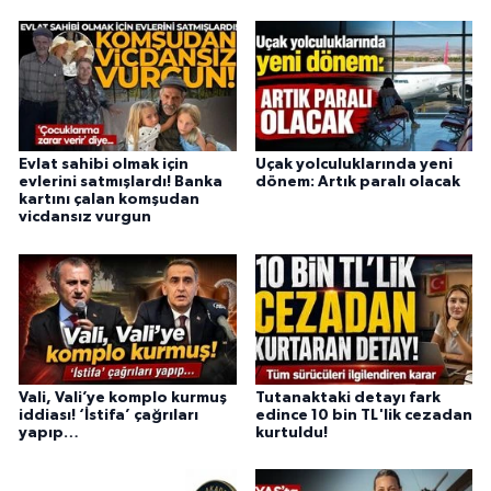
Evlat sahibi olmak için
Uçak yolculuklarında yeni
evlerini satmışlardı! Banka
dönem: Artık paralı olacak
kartını çalan komşudan
vicdansız vurgun
Vali, Vali’ye komplo kurmuş
Tutanaktaki detayı fark
iddiası! ‘İstifa’ çağrıları
edince 10 bin TL'lik cezadan
yapıp…
kurtuldu!