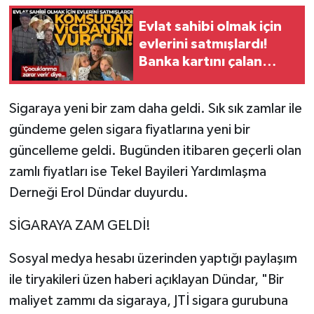
Evlat sahibi olmak için
evlerini satmışlardı!
Banka kartını çalan
komşudan vicdansız
vurgun
Sigaraya yeni bir zam daha geldi. Sık sık zamlar ile
gündeme gelen sigara fiyatlarına yeni bir
güncelleme geldi. Bugünden itibaren geçerli olan
zamlı fiyatları ise Tekel Bayileri Yardımlaşma
Derneği Erol Dündar duyurdu.
SİGARAYA ZAM GELDİ!
Sosyal medya hesabı üzerinden yaptığı paylaşım
ile tiryakileri üzen haberi açıklayan Dündar, "Bir
maliyet zammı da sigaraya, JTİ sigara gurubuna