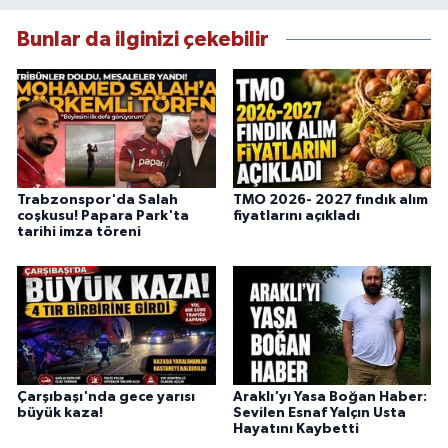
Bunlar da ilginizi çekebilir
Trabzonspor'da Salah
TMO 2026- 2027 fındık alım
coşkusu! Papara Park'ta
fiyatlarını açıkladı
tarihi imza töreni
Çarşıbaşı'nda gece yarısı
Araklı'yı Yasa Boğan Haber:
büyük kaza!
Sevilen Esnaf Yalçın Usta
Hayatını Kaybetti