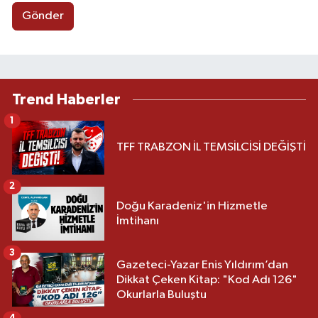
Gönder
Trend Haberler
1
TFF TRABZON İL TEMSİLCİSİ DEĞİŞTİ
2
Doğu Karadeniz'in Hizmetle
İmtihanı
3
Gazeteci-Yazar Enis Yıldırım’dan
Dikkat Çeken Kitap: "Kod Adı 126"
Okurlarla Buluştu