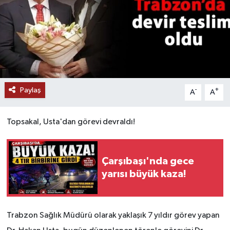
Paylaş
-
+
A
A
Topsakal, Usta'dan görevi devraldı!
Çarşıbaşı'nda gece
yarısı büyük kaza!
Trabzon Sağlık Müdürü olarak yaklaşık 7 yıldır görev yapan