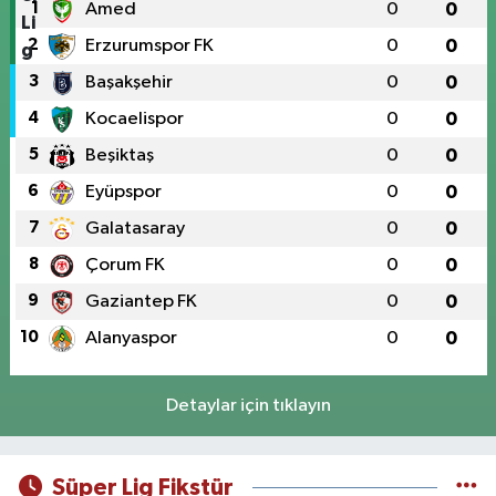
1
Amed
0
0
2
Erzurumspor FK
0
0
3
Başakşehir
0
0
4
Kocaelispor
0
0
5
Beşiktaş
0
0
6
Eyüpspor
0
0
7
Galatasaray
0
0
8
Çorum FK
0
0
9
Gaziantep FK
0
0
10
Alanyaspor
0
0
Detaylar için tıklayın
Süper Lig Fikstür