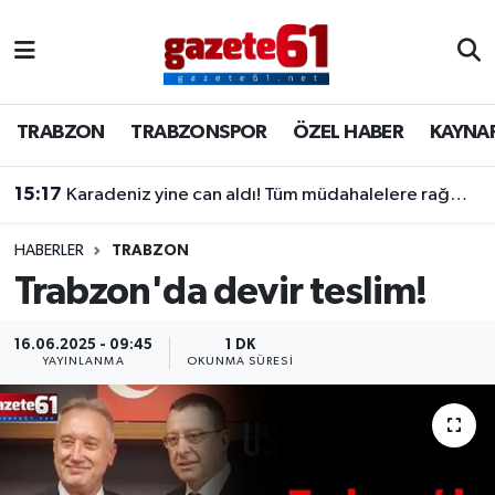
TRABZON
Trabzon Nöbetçi Eczaneler
TRABZON
TRABZONSPOR
ÖZEL HABER
KAYNA
TRABZONSPOR
Trabzon Hava Durumu
15:17
Karadeniz yine can aldı! Tüm müdahalelere rağmen kurtarılamadı
ÖZEL HABER
Trabzon Namaz Vakitleri
KAYNAR KAZAN
Trabzon Trafik Yoğunluk Haritası
HABERLER
TRABZON
Trabzon'da devir teslim!
SİYASET
Süper Lig Puan Durumu ve Fikstür
16.06.2025 - 09:45
1 DK
YAYINLANMA
OKUNMA SÜRESI
GÜNDEM
Tüm Manşetler
Son Dakika Haberleri
Haber Arşivi