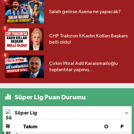
4
Salah gelirse Asena ne yapacak?
5
CHP Trabzon İl Kadın Kolları Başkanı
belli oldu!
6
Çirkin İftira! Adil Karaismailoğlu
toplantılar yapmış…
Süper Lig Puan Durumu
Süper Lig
#
Takım
O
P