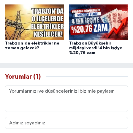
Trabzon'da elektrikler ne
Trabzon Büyükşehir
zaman gelecek?
müjdeyi verdi! 4 bin işçiye
%20,76 zam
Yorumlar (1)