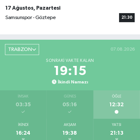
17 Ağustos, Pazartesi
Samsunspor - Göztepe
21:30
TRABZON
07.08.2026
SONRAKI VAKTE KALAN
19:14
İkindi Namazı
İMSAK
GÜNEŞ
ÖĞLE
03:35
05:16
12:32
İKINDI
AKŞAM
YATSI
16:24
19:38
21:13