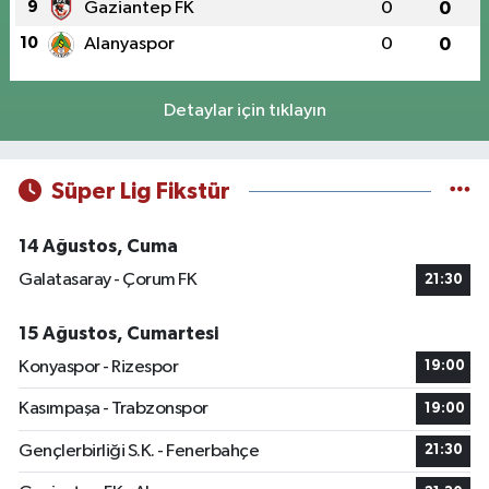
9
Gaziantep FK
0
0
10
Alanyaspor
0
0
Detaylar için tıklayın
Süper Lig Fikstür
14 Ağustos, Cuma
Galatasaray - Çorum FK
21:30
15 Ağustos, Cumartesi
Konyaspor - Rizespor
19:00
Kasımpaşa - Trabzonspor
19:00
Gençlerbirliği S.K. - Fenerbahçe
21:30