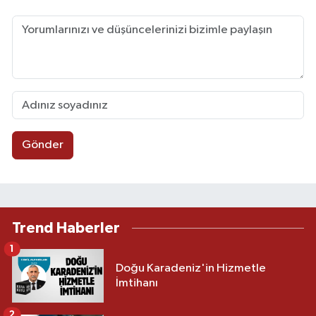
Gönder
Trend Haberler
1
Doğu Karadeniz'in Hizmetle
İmtihanı
2