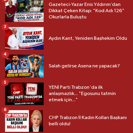
Gazeteci-Yazar Enis Yıldırım’dan
Dikkat Çeken Kitap: "Kod Adı 126"
Okurlarla Buluştu
3
Aydın Kant, Yeniden Başhekim Oldu
4
Salah gelirse Asena ne yapacak?
5
YENİ Parti Trabzon'da ilk
anlaşmazlık... "Egosunu tatmin
etmek için..."
6
CHP Trabzon İl Kadın Kolları Başkanı
belli oldu!