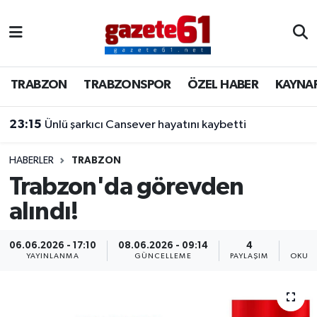
TRABZON
Trabzon Nöbetçi Eczaneler
TRABZON
TRABZONSPOR
ÖZEL HABER
KAYNA
TRABZONSPOR
Trabzon Hava Durumu
23:15
Ünlü şarkıcı Cansever hayatını kaybetti
ÖZEL HABER
Trabzon Namaz Vakitleri
KAYNAR KAZAN
Trabzon Trafik Yoğunluk Haritası
HABERLER
TRABZON
Trabzon'da görevden
SİYASET
Süper Lig Puan Durumu ve Fikstür
alındı!
GÜNDEM
Tüm Manşetler
06.06.2026 - 17:10
08.06.2026 - 09:14
4
YAYINLANMA
GÜNCELLEME
PAYLAŞIM
OKUNM
Son Dakika Haberleri
Haber Arşivi