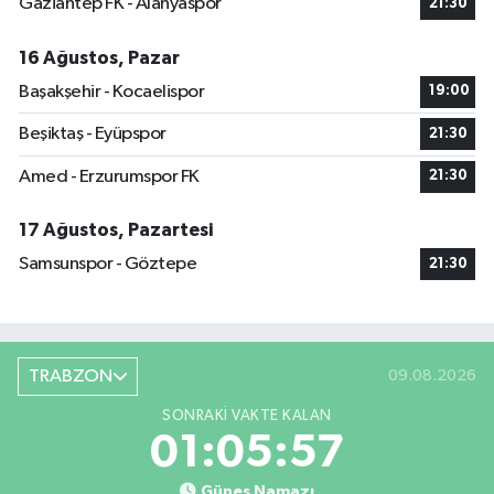
Gaziantep FK - Alanyaspor
21:30
16 Ağustos, Pazar
Başakşehir - Kocaelispor
19:00
Beşiktaş - Eyüpspor
21:30
Amed - Erzurumspor FK
21:30
17 Ağustos, Pazartesi
Samsunspor - Göztepe
21:30
TRABZON
09.08.2026
SONRAKI VAKTE KALAN
01:05:56
Güneş Namazı