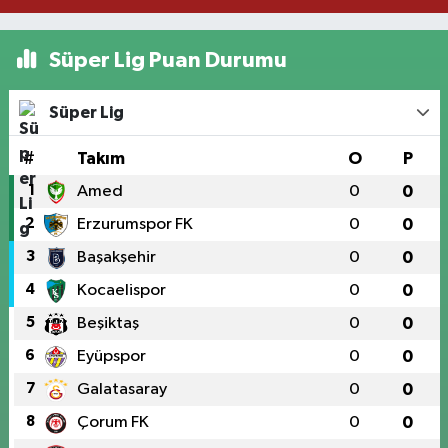
Süper Lig Puan Durumu
Süper Lig
#
Takım
O
P
1
Amed
0
0
2
Erzurumspor FK
0
0
3
Başakşehir
0
0
4
Kocaelispor
0
0
5
Beşiktaş
0
0
6
Eyüpspor
0
0
7
Galatasaray
0
0
8
Çorum FK
0
0