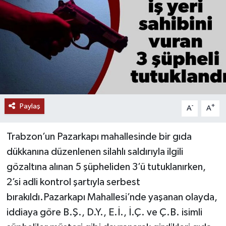
Paylaş
-
+
A
A
Trabzon’un Pazarkapı mahallesinde bir gıda
dükkanına düzenlenen silahlı saldırıyla ilgili
gözaltına alınan 5 şüpheliden 3’ü tutuklanırken,
2’si adli kontrol şartıyla serbest
bırakıldı.Pazarkapı Mahallesi’nde yaşanan olayda,
iddiaya göre B.Ş., D.Y., E.İ., İ.Ç. ve Ç.B. isimli