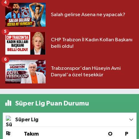
4
Salah gelirse Asena ne yapacak?
5
CHP Trabzon İl Kadın Kolları Başkanı
belli oldu!
6
Trabzonspor'dan Hüseyin Avni
Danyal'a özel teşekkür
Süper Lig Puan Durumu
Süper Lig
#
Takım
O
P