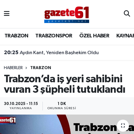
TRABZON
Trabzon Nöbetçi Eczaneler
TRABZON
TRABZONSPOR
ÖZEL HABER
KAYNA
TRABZONSPOR
Trabzon Hava Durumu
20:25
Aydın Kant, Yeniden Başhekim Oldu
ÖZEL HABER
Trabzon Namaz Vakitleri
KAYNAR KAZAN
Trabzon Trafik Yoğunluk Haritası
HABERLER
TRABZON
Trabzon’da iş yeri sahibini
SİYASET
Süper Lig Puan Durumu ve Fikstür
vuran 3 şüpheli tutuklandı
GÜNDEM
Tüm Manşetler
30.10.2025 - 11:15
1 DK
YAYINLANMA
OKUNMA SÜRESI
Son Dakika Haberleri
Haber Arşivi