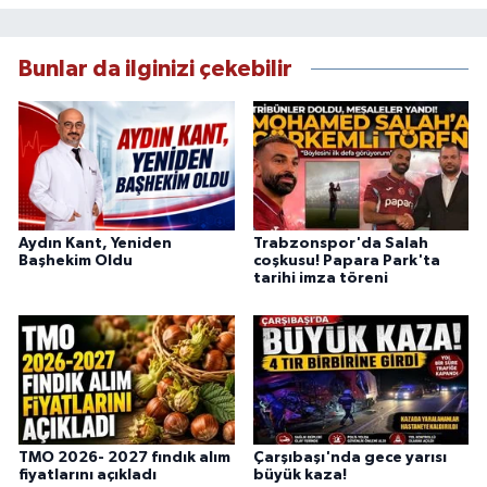
Bunlar da ilginizi çekebilir
Aydın Kant, Yeniden
Trabzonspor'da Salah
Başhekim Oldu
coşkusu! Papara Park'ta
tarihi imza töreni
TMO 2026- 2027 fındık alım
Çarşıbaşı'nda gece yarısı
fiyatlarını açıkladı
büyük kaza!