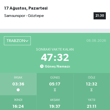
17 Ağustos, Pazartesi
Samsunspor - Göztepe
21:30
TRABZON
08.08.2026
SONRAKI VAKTE KALAN
47:31
Güneş Namazı
İMSAK
GÜNEŞ
ÖĞLE
03:36
05:17
12:32
İKINDI
AKŞAM
YATSI
16:24
19:37
21:11