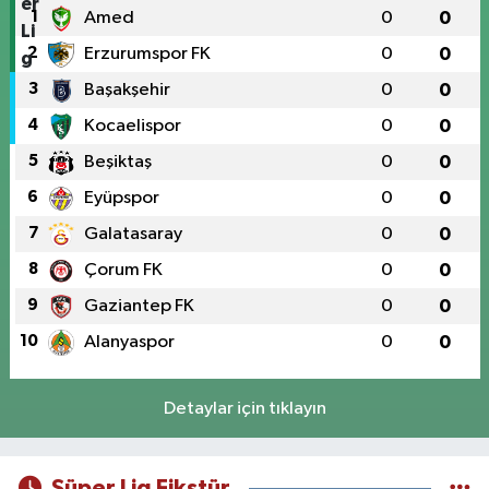
1
Amed
0
0
2
Erzurumspor FK
0
0
3
Başakşehir
0
0
4
Kocaelispor
0
0
5
Beşiktaş
0
0
6
Eyüpspor
0
0
7
Galatasaray
0
0
8
Çorum FK
0
0
9
Gaziantep FK
0
0
10
Alanyaspor
0
0
Detaylar için tıklayın
Süper Lig Fikstür