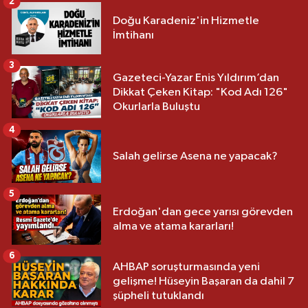
2
Doğu Karadeniz'in Hizmetle
İmtihanı
3
Gazeteci-Yazar Enis Yıldırım’dan
Dikkat Çeken Kitap: "Kod Adı 126"
Okurlarla Buluştu
4
Salah gelirse Asena ne yapacak?
5
Erdoğan'dan gece yarısı görevden
alma ve atama kararları!
6
AHBAP soruşturmasında yeni
gelişme! Hüseyin Başaran da dahil 7
şüpheli tutuklandı