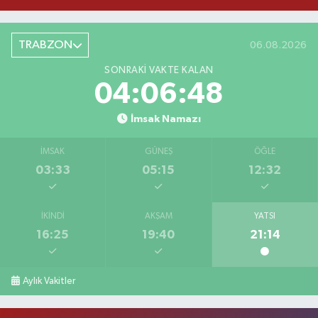
TRABZON
06.08.2026
SONRAKI VAKTE KALAN
04:06:48
İmsak Namazı
İMSAK
GÜNEŞ
ÖĞLE
03:33
05:15
12:32
İKINDI
AKŞAM
YATSI
16:25
19:40
21:14
Aylık Vakitler